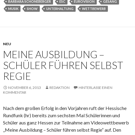
BARBARA SCHÖNEBERGER
ESC
EUROVISION
GESANG
MUSIK
SHOW
UNTERHALTUNG
WETTBEWERB
NEU
MEINE AUSBILDUNG –
SCHÜLER FÜHREN SELBST
REGIE
NOVEMBER 6, 2013
REDAKTION
HINTERLASSE EINEN
KOMMENTAR
Nach dem großen Erfolg in den Vorjahren ruft der Hessische
Rundfunk (hr) bereits zum sechsten Mal Schülerinnen und
Schüler aus ganz Hessen zur Teilnahme am Videowettbewerb
„Meine Ausbildung – Schüler führen selbst Regie“ auf. Den