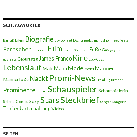
SCHLAGWÖRTER
Biografie
Bikini
Feet
Barfuß
Boy
boyfeet
Dschungelcamp
Fashion
feets
Film
Fernsehen
Füße
Gay
Fetifisch
foot
Fußfetifisch
gayfeet
Kino
James Franco
Geburtstag
gayfeets
Lady Gaga
Lebenslauf
Mode
Männer
Male
Mann
Model
Promi-News
Nackt
Männerfüße
Promi Big Brother
Schauspieler
Prominente
Schauspielerin
Promis
Stars
Steckbrief
Sexy
Selena Gomez
Sängerin
Sänger
Trailer
Unterhaltung
Video
SEITEN