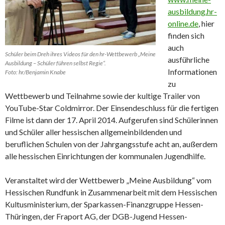
ausbildung.hr-
online.de
, hier
finden sich
auch
Schüler beim Dreh ihres Videos für den hr-Wettbewerb „Meine
ausführliche
Ausbildung – Schüler führen selbst Regie“.
Informationen
Foto: hr/Benjamin Knabe
zu
Wettbewerb und Teilnahme sowie der kultige Trailer von
YouTube-Star Coldmirror. Der Einsendeschluss für die fertigen
Filme ist dann der 17. April 2014. Aufgerufen sind Schülerinnen
und Schüler aller hessischen allgemeinbildenden und
beruflichen Schulen von der Jahrgangsstufe acht an, außerdem
alle hessischen Einrichtungen der kommunalen Jugendhilfe.
Veranstaltet wird der Wettbewerb „Meine Ausbildung“ vom
Hessischen Rundfunk in Zusammenarbeit mit dem Hessischen
Kultusministerium, der Sparkassen-Finanzgruppe Hessen-
Thüringen, der Fraport AG, der DGB-Jugend Hessen-