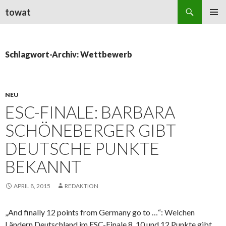
Suchen
towat
ZUM
PRIMÄR
INHALT
MENÜ
SPRINGEN
Schlagwort-Archiv: Wettbewerb
NEU
ESC-FINALE: BARBARA
SCHÖNEBERGER GIBT
DEUTSCHE PUNKTE
BEKANNT
APRIL 8, 2015
REDAKTION
„And finally 12 points from Germany go to …“: Welchen
Ländern Deutschland im ESC-Finale 8, 10 und 12 Punkte gibt,