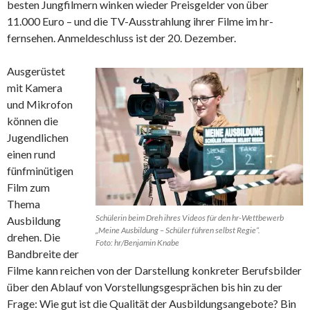
besten Jungfilmern winken wieder Preisgelder von über
11.000 Euro – und die TV-Ausstrahlung ihrer Filme im hr-
fernsehen. Anmeldeschluss ist der 20. Dezember.
Ausgerüstet
mit Kamera
und Mikrofon
können die
Jugendlichen
einen rund
fünfminütigen
Film zum
Thema
Schülerin beim Dreh ihres Videos für den hr-Wettbewerb
Ausbildung
„Meine Ausbildung – Schüler führen selbst Regie“.
drehen. Die
Foto: hr/Benjamin Knabe
Bandbreite der
Filme kann reichen von der Darstellung konkreter Berufsbilder
über den Ablauf von Vorstellungsgesprächen bis hin zu der
Frage: Wie gut ist die Qualität der Ausbildungsangebote? Bin