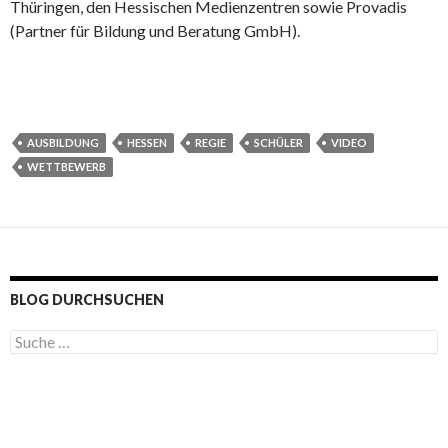
Thüringen, den Hessischen Medienzentren sowie Provadis
(Partner für Bildung und Beratung GmbH).
AUSBILDUNG
HESSEN
REGIE
SCHÜLER
VIDEO
WETTBEWERB
BLOG DURCHSUCHEN
S
u
c
h
e
n
a