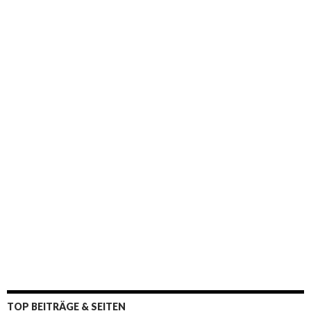
c
h
:
TOP BEITRÄGE & SEITEN