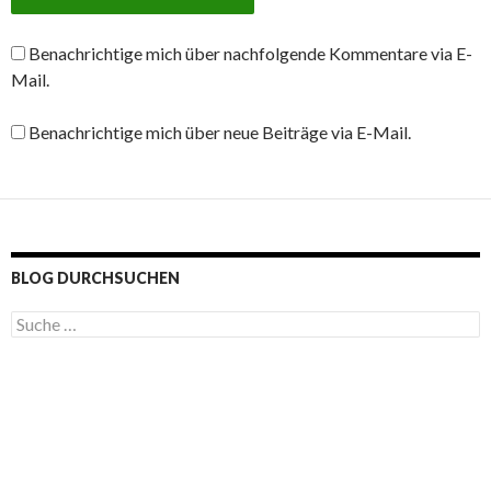
Benachrichtige mich über nachfolgende Kommentare via E-
Mail.
Benachrichtige mich über neue Beiträge via E-Mail.
BLOG DURCHSUCHEN
S
u
c
h
e
n
a
c
h