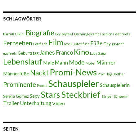
SCHLAGWÖRTER
Biografie
Bikini
Feet
Barfuß
Boy
boyfeet
Dschungelcamp
Fashion
feets
Film
Fernsehen
Füße
Gay
Fetifisch
foot
Fußfetifisch
gayfeet
Kino
James Franco
Geburtstag
gayfeets
Lady Gaga
Lebenslauf
Mode
Männer
Male
Mann
Model
Promi-News
Nackt
Männerfüße
Promi Big Brother
Schauspieler
Prominente
Schauspielerin
Promis
Stars
Steckbrief
Sexy
Selena Gomez
Sängerin
Sänger
Trailer
Unterhaltung
Video
SEITEN