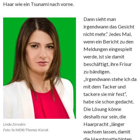
Haar wie ein Tsunami nach vorne.
Dann sieht man
irgendwann das Gesicht
nicht mehr.“ Jedes Mal,
wenn ein Bericht zu den
Meldungen eingespielt
werde, ist sie damit
beschäftigt, ihre Frisur
zu bändigen.
„Irgendwann stehe ich da
mit dem Tacker und
tackere sie mir fest“,
habe sie schon gedacht.
Die Lösung könne
deshalb nur sein, die
Haarpracht „länger
Linda Zervakis
Foto: hr/WDR/Thomas Kierok
wachsen lassen, damit
die Hauptmatte hinten