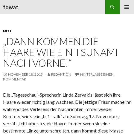
Suchen
towat
ZUM
PRIMÄR
INHALT
MENÜ
SPRINGEN
NEU
„DANN KOMMEN DIE
HAARE WIE EIN TSUNAMI
NACH VORNE!“
NOVEMBER 18, 2013
REDAKTION
HINTERLASSE EINEN
KOMMENTAR
Die „Tagesschau“-Sprecherin Linda Zervakis lässt sich ihre
Haare wieder richtig lang wachsen. Die jetzige Frisur mache ihr
während des Verlesens der Nachrichten immer wieder
Kummer, wie sie in „hr1-Talk“ am Sonntag, 17. November,
verrät. „Ich habe so viele Haare. Immer, wenn sie eine
bestimmte Länge unterschreiten, dann kommt diese Masse