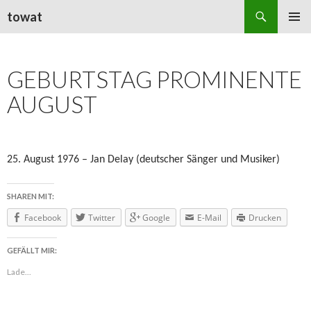
Suchen
towat
ZUM
PRIMÄR
INHALT
MENÜ
SPRINGEN
GEBURTSTAG PROMINENTE
AUGUST
25. August 1976 – Jan Delay (deutscher Sänger und Musiker)
SHAREN MIT:
Facebook
Twitter
Google
E-Mail
Drucken
GEFÄLLT MIR:
Lade...