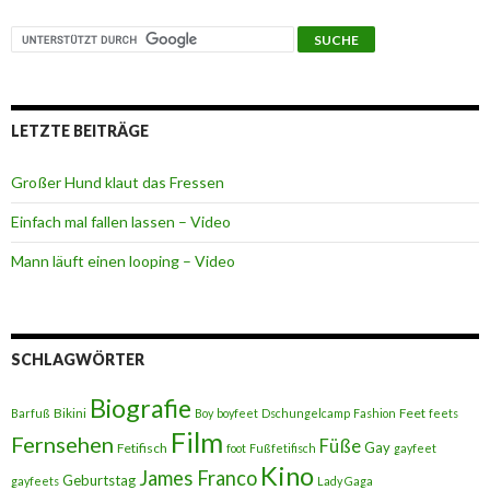
LETZTE BEITRÄGE
Großer Hund klaut das Fressen
Einfach mal fallen lassen – Video
Mann läuft einen looping – Video
SCHLAGWÖRTER
Biografie
Bikini
Feet
Barfuß
Boy
boyfeet
Dschungelcamp
Fashion
feets
Film
Fernsehen
Füße
Gay
Fetifisch
foot
Fußfetifisch
gayfeet
Kino
James Franco
Geburtstag
gayfeets
Lady Gaga