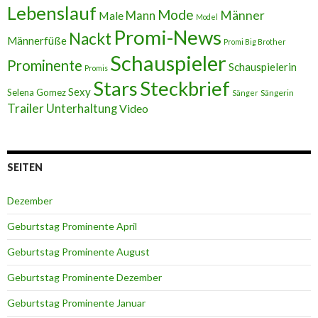
Lebenslauf
Mode
Männer
Male
Mann
Model
Promi-News
Nackt
Männerfüße
Promi Big Brother
Schauspieler
Prominente
Schauspielerin
Promis
Stars
Steckbrief
Sexy
Selena Gomez
Sängerin
Sänger
Trailer
Unterhaltung
Video
SEITEN
Dezember
Geburtstag Prominente April
Geburtstag Prominente August
Geburtstag Prominente Dezember
Geburtstag Prominente Januar