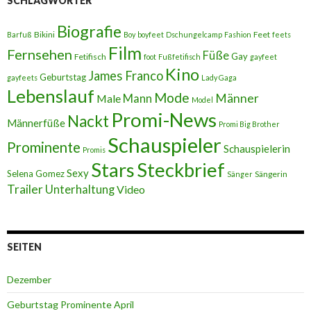
SCHLAGWÖRTER
Biografie
Bikini
Feet
Barfuß
Boy
boyfeet
Dschungelcamp
Fashion
feets
Film
Fernsehen
Füße
Gay
Fetifisch
foot
Fußfetifisch
gayfeet
Kino
James Franco
Geburtstag
gayfeets
Lady Gaga
Lebenslauf
Mode
Männer
Male
Mann
Model
Promi-News
Nackt
Männerfüße
Promi Big Brother
Schauspieler
Prominente
Schauspielerin
Promis
Stars
Steckbrief
Sexy
Selena Gomez
Sängerin
Sänger
Trailer
Unterhaltung
Video
SEITEN
Dezember
Geburtstag Prominente April