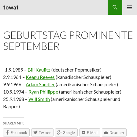
Suchen
towat
ZUM
PRIMÄR
INHALT
MENÜ
SPRINGEN
GEBURTSTAG PROMINENTE
SEPTEMBER
1.9.1989 –
Bill Kaulitz
(deutscher Popmusiker)
2.9.1964 –
Keanu Reeves
(kanadischer Schauspieler)
9.9.1966 –
Adam Sandler
(
amerikanischer Schauspieler)
10.9.1974 –
Ryan Phillippe
(amerikanischer Schauspieler)
25.9.1968 –
Will Smith
(amerikanischer Schauspieler und
Rapper)
SHAREN MIT:
Facebook
Twitter
Google
E-Mail
Drucken