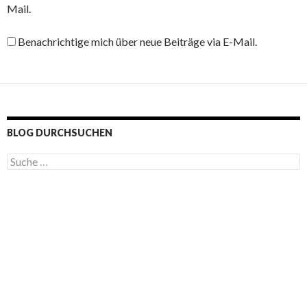
Mail.
Benachrichtige mich über neue Beiträge via E-Mail.
BLOG DURCHSUCHEN
S
u
c
h
e
n
a
c
h
: