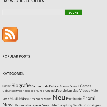
DAS WEB DURCHSUCHEN
POPULAR POSTS
KATEGORIEN
Biografie
Games
Bilder
Damenmode
Fashion
Frauen
Freizeit
Lifestyle
Lustige Videos
Male
Geburtstag von
Katzen
Haustiere
Hunde
Neu
Promi
Musik
Männer
Prominente
Mode
Männer Fashion
News
Sexy Boy
Sonstiges
Sexy Bilder
Schauspieler
Reisen
Sexy Girls