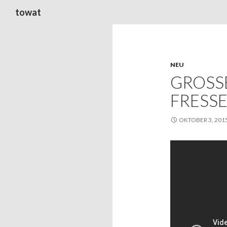
Suchen
towat
NEU
GROSSE
RESSE
OKTOBER 3, 201