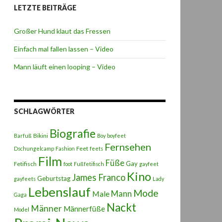
LETZTE BEITRÄGE
Großer Hund klaut das Fressen
Einfach mal fallen lassen – Video
Mann läuft einen looping – Video
SCHLAGWÖRTER
Biografie
Bikini
Barfuß
Boy
boyfeet
Fernsehen
Feet
Dschungelcamp
Fashion
feets
Film
Füße
Gay
Fetifisch
foot
Fußfetifisch
gayfeet
Kino
James Franco
Geburtstag
gayfeets
Lady
Lebenslauf
Mode
Male
Mann
Gaga
Nackt
Männer
Männerfüße
Model