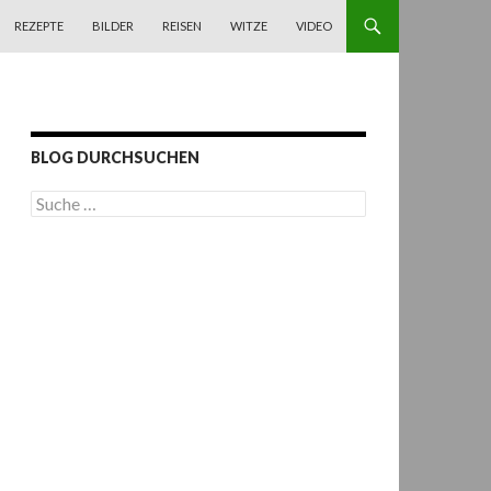
REZEPTE
BILDER
REISEN
WITZE
VIDEO
BLOG DURCHSUCHEN
S
u
c
h
e
n
a
c
h
: