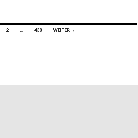
2
…
438
WEITER →