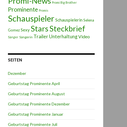
Promi-News
Promi Big Brother
Prominente
Promis
Schauspieler
Schauspielerin
Selena
Stars
Steckbrief
Sexy
Gomez
Trailer
Unterhaltung
Video
Sängerin
Sänger
SEITEN
Dezember
Geburtstag Prominente April
Geburtstag Prominente August
Geburtstag Prominente Dezember
Geburtstag Prominente Januar
Geburtstag Prominente Juli