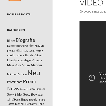
VIDEO
OKTOBER 2, 201
POPULAR POSTS
KATEGORIEN
Biografie
Bilder
Damenmode
Fashion
Frauen
Games
Geburtstag
Freizeit
von
Katzen
Haustiere
Hunde
Lifestyle
Lustige Videos
Male
Musik
Männer
Mode
Neu
Männer Fashion
Promi
Prominente
News
Schauspieler
Reisen
Sexy Boy
Sexy Bilder
Sexy
Sonstiges
Stars
Girls
Sportler
Tiere
Tattoo
Technik
Tierbabys