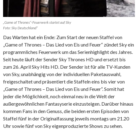
„Game of Thrones“-Feuerwerk startet auf Sky
Foto: Sky Deutschland“
Das Warten hat ein Ende: Zum Start der neuen Staffel von
„Game of Thrones – Das Lied von Eis und Feuer“ zündet Sky ein
programmliches Feuerwerk um das Serienhighlight des Jahres.
Seit heute läuft der Sender Sky Thrones HD und ersetzt bis
zum 26. April Sky Hits HD. Der Sender ist für alle TV-Kunden
von Sky, unabhängig von der individuellen Paketauswahl,
freigeschaltet und präsentiert die Staffeln eins bis vier von
„Game of Thrones – Das Lied von Eis und Feuer“. Somit hat
jeder die Möglichkeit, noch einmal neu in die Welt der
außergewöhnlichen Fantasyserie einzusteigen. Darüber hinaus
kommen Fans in den Genuss, die beiden ersten Episoden von
Staffel fünf in der Originalfassung jeweils montags um 21.20
Uhr sowie fünf von Sky eigenproduzierte Shows zu sehen.