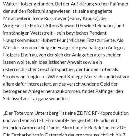
Walter Holzer gefunden. Bei der Aufklärung stehen Palfinger,
der auf den Rollstuhl angewiesen ist, seine engagierte
Mitarbeiterin Irene Russmeyer (Fanny Krausz), der
Vorgesetzte Hofrat Alfons Seywald (Erwin Steinhauer) und –
im ständigen Wettstreit – sein bayrisches Pendant
Hauptkommissar Hubert Mur (Michael Fitz) zur Seite. Als
Mörder kommen einige in Frage: die geschädigten Anleger,
Holzers Ehefrau, von der sich der Anlageberater scheiden
lassen wollte, ein idealistischer Anwalt sowie ein
österreichischer Geschäftspartner, der für den Toten als
Strohmann fungierte. Während Kollege Mur sich zunächst vor
allem dafür interessiert, an das verschwundene Geld der
betrogenen Anleger heranzukommen, findet Palfinger den
Schlüssel zur Tat ganz woanders.
„Der Tote vom Untersberg“ ist eine ZDF/ORF-Koproduktion
und wird von SATEL Film GmbH hergestellt (Produzent:
Heinrich Ambrosch). Daniel Blum hat die Redaktion im ZDF.
Die Dreharbeiten in Österreich dauern voraussichtlich bis 7.