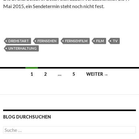
Mai 2015, ein Sendetermin steht noch nicht fest.
DREHSTART
FERNSEHEN
FERNSEHFILM
FILM
TV
UNTERHALTUNG
1
2
…
5
WEITER →
Beitrags-
Navigation
BLOG DURCHSUCHEN
S
u