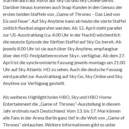
Staffeln auch auf Abruf auf Sky Go und Sky Online bereit.
Darüber hinaus kommen auch Snap Kunden in den Genuss der
ersten beiden Staffeln von „Game of Thrones – Das Lied von
Eis und Feuer“. Auf Sky Anytime kann ab heute die vierte Staffel
zeitlich flexibel abgerufen werden. Ab 12. April steht parallel
zur US-Ausstrahlung (ca. 4.00 Uhr in der Nacht) wöchentlich
die neueste Episode der fünften Staffel auf Sky Go bereit. Ab
jeweils 8.00 Uhr ist sie auch über Sky Anytime, empfangbar
über den HD-Festplattenreceiver Sky+, verfügbar. Ab dem 27.
April ist die synchronisierte Fassung jeweils montags um 21.00
Uhr auf Sky Atlantic HD zu sehen. Auch die deutsche Fassung
wird parallel zur Ausstrahlung auf Sky Go, Sky Online und Sky
Anytime zur Verfügung gestellt.
Als weiteres Highlight holen HBO, Sky und HBO Home
Entertainment die „Game of Thrones“-Ausstellung in diesem
Jahr erstmals nach Deutschland. Vom 13. bis 17. Mai können
alle Fans in der Arena Berlin ganz tief in die Welt von „Game of
Thrones“ eintauchen. Weitere Informationen gibt es unter