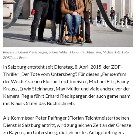
Regisseur Erhard Riedlsperger, Sabine Weber, Florian Teichtmeister, Michael Fitz. Foto:
ZDF/Peter Evers
In Salzburg entsteht seit Dienstag, 8. April 2015, der ZDF-
Thriller „Der Tote vom Untersberg“. Für diesen „Fernsehfilm
der Woche“ stehen Florian Teichtmeister, Michael Fitz, Fanny
Krausz, Erwin Steinhauer, Max Müller und viele andere vor der
Kamera. Regie führt Erhard Riedlsperger, der auch gemeinsam
mit Klaus Ortner das Buch schrieb.
Als Kommissar Peter Palfinger (Florian Teichtmeister) seinen
Dienst in Salzburg antritt, wird zur gleichen Zeit an der Grenze
zu Bayern, am Untersberg, die Leiche des Anlagebetrügers