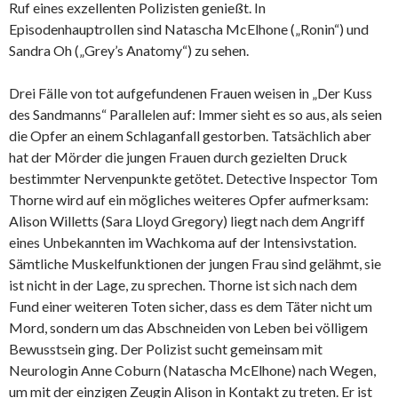
Ruf eines exzellenten Polizisten genießt. In
Episodenhauptrollen sind Natascha McElhone („Ronin“) und
Sandra Oh („Grey’s Anatomy“) zu sehen.
Drei Fälle von tot aufgefundenen Frauen weisen in „Der Kuss
des Sandmanns“ Parallelen auf: Immer sieht es so aus, als seien
die Opfer an einem Schlaganfall gestorben. Tatsächlich aber
hat der Mörder die jungen Frauen durch gezielten Druck
bestimmter Nervenpunkte getötet. Detective Inspector Tom
Thorne wird auf ein mögliches weiteres Opfer aufmerksam:
Alison Willetts (Sara Lloyd Gregory) liegt nach dem Angriff
eines Unbekannten im Wachkoma auf der Intensivstation.
Sämtliche Muskelfunktionen der jungen Frau sind gelähmt, sie
ist nicht in der Lage, zu sprechen. Thorne ist sich nach dem
Fund einer weiteren Toten sicher, dass es dem Täter nicht um
Mord, sondern um das Abschneiden von Leben bei völligem
Bewusstsein ging. Der Polizist sucht gemeinsam mit
Neurologin Anne Coburn (Natascha McElhone) nach Wegen,
um mit der einzigen Zeugin Alison in Kontakt zu treten. Er ist