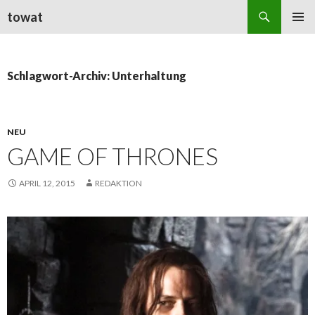
Suchen
towat
ZUM
PRIMÄR
INHALT
MENÜ
SPRINGEN
Schlagwort-Archiv: Unterhaltung
NEU
GAME OF THRONES
APRIL 12, 2015
REDAKTION