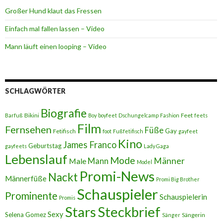
Großer Hund klaut das Fressen
Einfach mal fallen lassen – Video
Mann läuft einen looping – Video
SCHLAGWÖRTER
Biografie
Bikini
Feet
Barfuß
Boy
boyfeet
Dschungelcamp
Fashion
feets
Film
Fernsehen
Füße
Gay
Fetifisch
foot
Fußfetifisch
gayfeet
Kino
James Franco
Geburtstag
gayfeets
Lady Gaga
Lebenslauf
Mode
Männer
Male
Mann
Model
Promi-News
Nackt
Männerfüße
Promi Big Brother
Schauspieler
Prominente
Schauspielerin
Promis
Stars
Steckbrief
Sexy
Selena Gomez
Sängerin
Sänger