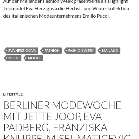
Auf der Mailänder Fashion Week präsentierte als Highlight
Topmodel Eva Herzigová die Herbst- und Winterkollektion
des italienischen Modeunternehmens Emilio Pucci.
EVA HERZIGOVÁ
FASHION
FASHION WEEK
MAILAND
MODE
MODEL
LIFESTYLE
BERLINER MODEWOCHE
MIT JETTE JOOP, EVA
PADBERG, FRANZISKA
KNUPPE, MISEL MATICEVIC