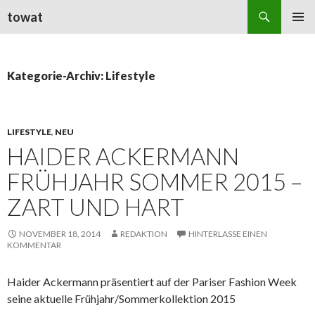
Suchen
towat
ZUM
PRIMÄR
INHALT
MENÜ
SPRINGEN
Kategorie-Archiv: Lifestyle
LIFESTYLE
,
NEU
HAIDER ACKERMANN
FRÜHJAHR SOMMER 2015 –
ZART UND HART
NOVEMBER 18, 2014
REDAKTION
HINTERLASSE EINEN
KOMMENTAR
Haider Ackermann präsentiert auf der Pariser Fashion Week
seine aktuelle Frühjahr/Sommerkollektion 2015