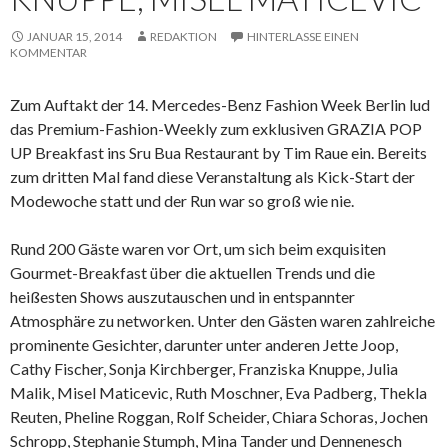
JANUAR 15, 2014
REDAKTION
HINTERLASSE EINEN
KOMMENTAR
Zum Auftakt der 14. Mercedes-Benz Fashion Week Berlin lud
das Premium-Fashion-Weekly zum exklusiven GRAZIA POP
UP Breakfast ins Sru Bua Restaurant by Tim Raue ein. Bereits
zum dritten Mal fand diese Veranstaltung als Kick-Start der
Modewoche statt und der Run war so groß wie nie.
Rund 200 Gäste waren vor Ort, um sich beim exquisiten
Gourmet-Breakfast über die aktuellen Trends und die
heißesten Shows auszutauschen und in entspannter
Atmosphäre zu networken. Unter den Gästen waren zahlreiche
prominente Gesichter, darunter unter anderen Jette Joop,
Cathy Fischer, Sonja Kirchberger, Franziska Knuppe, Julia
Malik, Misel Maticevic, Ruth Moschner, Eva Padberg, Thekla
Reuten, Pheline Roggan, Rolf Scheider, Chiara Schoras, Jochen
Schropp, Stephanie Stumph, Mina Tander und Dennenesch