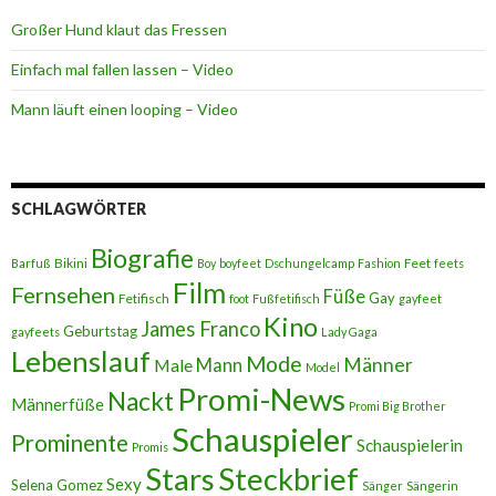
Großer Hund klaut das Fressen
Einfach mal fallen lassen – Video
Mann läuft einen looping – Video
SCHLAGWÖRTER
Biografie
Bikini
Feet
Barfuß
Boy
boyfeet
Dschungelcamp
Fashion
feets
Film
Fernsehen
Füße
Gay
Fetifisch
foot
Fußfetifisch
gayfeet
Kino
James Franco
Geburtstag
gayfeets
Lady Gaga
Lebenslauf
Mode
Männer
Male
Mann
Model
Promi-News
Nackt
Männerfüße
Promi Big Brother
Schauspieler
Prominente
Schauspielerin
Promis
Stars
Steckbrief
Sexy
Selena Gomez
Sängerin
Sänger