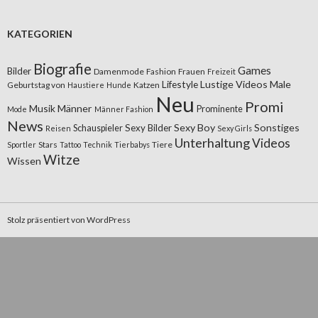
KATEGORIEN
Biografie
Games
Bilder
Damenmode
Fashion
Frauen
Freizeit
Lifestyle
Lustige Videos
Male
Geburtstag von
Katzen
Haustiere
Hunde
Neu
Promi
Musik
Männer
Prominente
Mode
Männer Fashion
News
Sexy Boy
Sonstiges
Sexy Bilder
Schauspieler
Reisen
Sexy Girls
Unterhaltung
Videos
Stars
Tiere
Sportler
Tattoo
Technik
Tierbabys
Witze
Wissen
Stolz präsentiert von WordPress