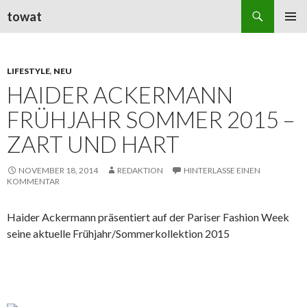
Suchen
towat
ZUM
PRIMÄR
INHALT
MENÜ
SPRINGEN
LIFESTYLE
,
NEU
HAIDER ACKERMANN
FRÜHJAHR SOMMER 2015 –
ZART UND HART
NOVEMBER 18, 2014
REDAKTION
HINTERLASSE EINEN
KOMMENTAR
Haider Ackermann präsentiert auf der Pariser Fashion Week
seine aktuelle Frühjahr/Sommerkollektion 2015