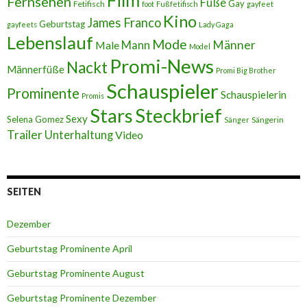
Film
Fernsehen
Füße
Gay
Fetifisch
foot
Fußfetifisch
gayfeet
Kino
James Franco
Geburtstag
gayfeets
Lady Gaga
Lebenslauf
Mode
Männer
Male
Mann
Model
Promi-News
Nackt
Männerfüße
Promi Big Brother
Schauspieler
Prominente
Schauspielerin
Promis
Stars
Steckbrief
Sexy
Selena Gomez
Sängerin
Sänger
Trailer
Unterhaltung
Video
SEITEN
Dezember
Geburtstag Prominente April
Geburtstag Prominente August
Geburtstag Prominente Dezember