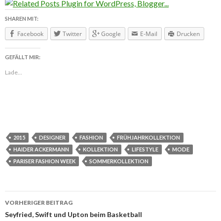
SHAREN MIT:
Facebook
Twitter
Google
E-Mail
Drucken
GEFÄLLT MIR:
Lade...
2015
DESIGNER
FASHION
FRÜHJAHRKOLLEKTION
HAIDER ACKERMANN
KOLLEKTION
LIFESTYLE
MODE
PARISER FASHION WEEK
SOMMERKOLLEKTION
VORHERIGER BEITRAG
Beitragsnavigation
Seyfried, Swift und Upton beim Basketball