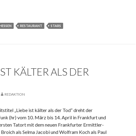
HESSEN
RESTAURANT
STARS
 IST KÄLTER ALS DER
REDAKTION
stitel „Liebe ist kälter als der Tod“ dreht der
nk (hr) vom 10. März bis 14. April in Frankfurt und
sten Tatort mit dem neuen Frankfurter Ermittler-
Broich als Selma Jacobi und Wolfram Koch als Paul