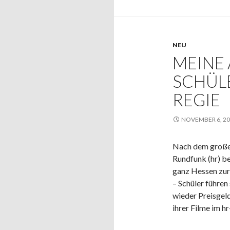
NEU
MEINE 
SCHÜL
REGIE
NOVEMBER 6, 2
Nach dem großen
Rundfunk (hr) be
ganz Hessen zu
– Schüler führen
wieder Preisgel
ihrer Filme im h