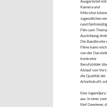
Ausgerüstet mit
Kamera und
Mikrofon könne
Jugendlichen ei
rund fünfminüti
Film zum Them
Ausbildung dreh
Die Bandbreite 
Filme kann reic
von der Darstel
konkreter
Berufsbilder üb
Ablauf von Vorst
die Qualität der
Arbeitskraft, od
Eine Jugendjury 
aus. In einer zw
fünf Gewinner, d