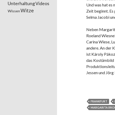
Unterhaltung
Videos
Und was hat es m
Witze
Zeit beginnt. Es
Wissen
Selma Jacobi und
Neben Margarita
Roeland Wiesnek
Carina Wiese, Lu
andere. An der K
ist Károly Pákoz
das Kostümbild 
Produktionsleit
Jessen und Jörg
FRANKFURT
MARGARITA BRO