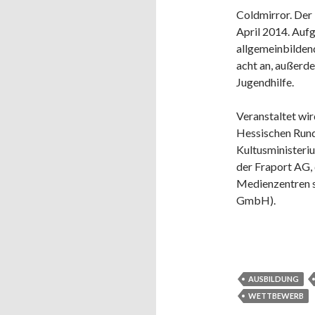
Coldmirror. Der 
April 2014. Aufg
allgemeinbilden
acht an, außerd
Jugendhilfe.
Veranstaltet w
Hessischen Run
Kultusministeri
der Fraport AG,
Medienzentren s
GmbH).
AUSBILDUNG
WETTBEWERB