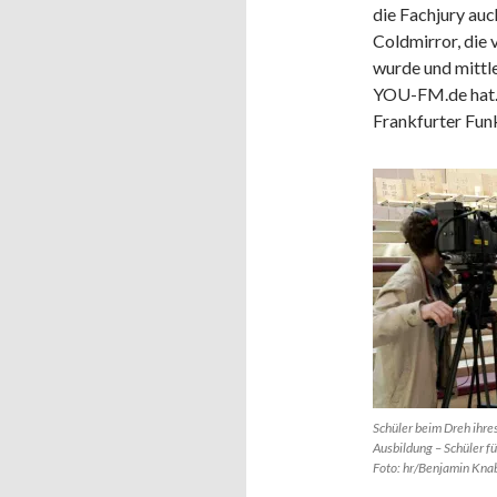
die Fachjury auc
Coldmirror, di
wurde und mittle
YOU-FM.de hat. 
Frankfurter Fun
Schüler beim Dreh ihre
Ausbildung – Schüler fü
Foto: hr/Benjamin Kna