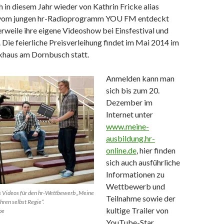
h in diesem Jahr wieder von Kathrin Fricke alias
e vom jungen hr-Radioprogramm YOU FM entdeckt
rweile ihre eigene Videoshow bei Einsfestival und
Die feierliche Preisverleihung findet im Mai 2014 im
khaus am Dornbusch statt.
Anmelden kann man
sich bis zum 20.
Dezember im
Internet unter
www.meine-
ausbildung.hr-
online.de
, hier finden
sich auch ausführliche
Informationen zu
Wettbewerb und
s Videos für den hr-Wettbewerb „Meine
Teilnahme sowie der
hren selbst Regie“.
kultige Trailer von
be
YouTube-Star