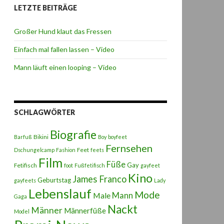
LETZTE BEITRÄGE
Großer Hund klaut das Fressen
Einfach mal fallen lassen – Video
Mann läuft einen looping – Video
SCHLAGWÖRTER
Biografie
Bikini
Barfuß
Boy
boyfeet
Fernsehen
Feet
Dschungelcamp
Fashion
feets
Film
Füße
Gay
Fetifisch
foot
Fußfetifisch
gayfeet
Kino
James Franco
Geburtstag
gayfeets
Lady
Lebenslauf
Mode
Male
Mann
Gaga
Nackt
Männer
Männerfüße
Model