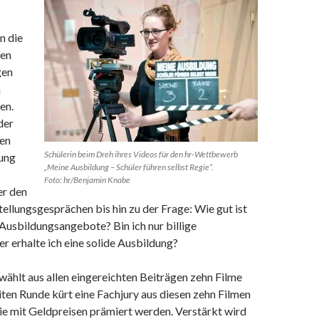
n die
nen
gen
a
en.
der
hen
Schülerin beim Dreh ihres Videos für den hr-Wettbewerb
lung
„Meine Ausbildung – Schüler führen selbst Regie“.
Foto: hr/Benjamin Knabe
er den
ellungsgesprächen bis hin zu der Frage: Wie gut ist
 Ausbildungsangebote? Bin ich nur billige
er erhalte ich eine solide Ausbildung?
wählt aus allen eingereichten Beiträgen zehn Filme
eiten Runde kürt eine Fachjury aus diesen zehn Filmen
ie mit Geldpreisen prämiert werden. Verstärkt wird