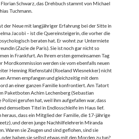
rt Florian Schwarz, das Drehbuch stammt von Michael
hias Tuchmann.
ist der Neue mit langjähriger Erfahrung bei der Sitte in
Selma Jacobi – ist die Quereinsteigerin, die vorher die
n psychologisch beraten hat. Er wohnt zur Untermiete
reundin (Zazie de Paris). Sie ist noch gar nicht so
men in Frankfurt. An Ihrem ersten gemeinsamen Tag
ter Mordkommission werden sie vom ebenfalls neuen
iter Henning Riefenstahl (Roeland Wiesnekker) nicht
nen Armen empfangen und gleichzeitig mit dem
ord an einer ganzen Familie konfrontiert. Am Tatort
 den Paketboten Achim Lechenberg (Sebastian
 Polizei gerufen hat, weil ihm aufgefallen war, dass
und demselben Titel in Endlosschleife im Haus lief.
ch heraus, dass ein Mitglied der Familie, die 17-jährige
eetz), und deren junge Nachhilfelehrerin Miranda
en. Waren sie Zeugen und sind geflohen, sind sie
 oder haben sie selbst etwas mit den Morden zu tun?