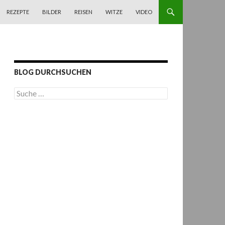
REZEPTE
BILDER
REISEN
WITZE
VIDEO
BLOG DURCHSUCHEN
S
u
c
h
e
n
a
c
h
: