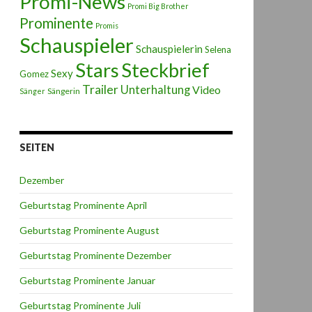
Promi-News
Promi Big Brother
Prominente
Promis
Schauspieler
Schauspielerin
Selena
Stars
Steckbrief
Sexy
Gomez
Trailer
Unterhaltung
Video
Sängerin
Sänger
SEITEN
Dezember
Geburtstag Prominente April
Geburtstag Prominente August
Geburtstag Prominente Dezember
Geburtstag Prominente Januar
Geburtstag Prominente Juli