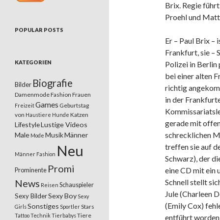
Brix. Regie füh
Proehl und Matt
POPULAR POSTS
Er – Paul Brix – 
Frankfurt, sie – 
KATEGORIEN
Polizei in Berli
bei einer alten F
Biografie
Bilder
richtig angekom
Damenmode
Fashion
Frauen
in der Frankfur
Games
Geburtstag
Freizeit
Kommissariatsle
von
Katzen
Haustiere
Hunde
gerade mit offe
Lifestyle
Lustige Videos
schrecklichen M
Male
Musik
Männer
Mode
Neu
treffen sie auf
Männer Fashion
Schwarz), der die
Promi
eine CD mit ein 
Prominente
News
Schnell stellt si
Schauspieler
Reisen
Jule (Charleen D
Sexy Boy
Sexy Bilder
Sexy
(Emily Cox) fehl
Sonstiges
Stars
Girls
Sportler
Tiere
Tattoo
Technik
Tierbabys
entführt worden,