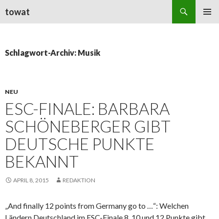
Suchen
towat
ZUM
PRIMÄR
INHALT
MENÜ
SPRINGEN
Schlagwort-Archiv: Musik
NEU
ESC-FINALE: BARBARA
SCHÖNEBERGER GIBT
DEUTSCHE PUNKTE
BEKANNT
APRIL 8, 2015
REDAKTION
„And finally 12 points from Germany go to …“: Welchen
Ländern Deutschland im ESC-Finale 8, 10 und 12 Punkte gibt,