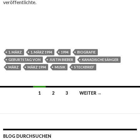
veröffentlichte.
1. MÄRZ
1. MÄRZ 1994
1994
BIOGRAFIE
GEBURTSTAG VON
JUSTIN BIEBER
KANADISCHE SÄNGER
MÄRZ
MÄRZ 1994
MUSIK
STECKBRIEF
1
2
3
WEITER →
Beitrags-
Navigation
BLOG DURCHSUCHEN