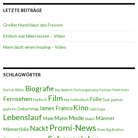
LETZTE BEITRÄGE
Großer Hund klaut das Fressen
Einfach mal fallen lassen – Video
Mann läuft einen looping – Video
SCHLAGWÖRTER
Biografie
Bikini
Feet
Barfuß
Boy
boyfeet
Dschungelcamp
Fashion
feets
Film
Fernsehen
Füße
Gay
Fetifisch
foot
Fußfetifisch
gayfeet
Kino
James Franco
Geburtstag
gayfeets
Lady Gaga
Lebenslauf
Mode
Männer
Male
Mann
Model
Promi-News
Nackt
Männerfüße
Promi Big Brother