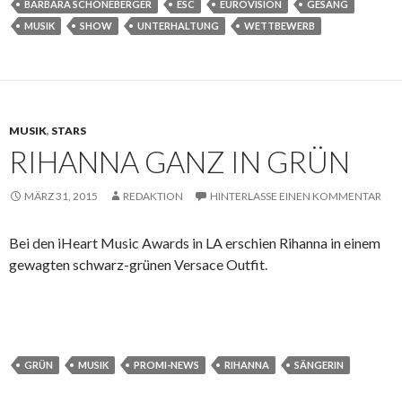
BARBARA SCHÖNEBERGER
ESC
EUROVISION
GESANG
MUSIK
SHOW
UNTERHALTUNG
WETTBEWERB
MUSIK
,
STARS
RIHANNA GANZ IN GRÜN
MÄRZ 31, 2015
REDAKTION
HINTERLASSE EINEN KOMMENTAR
Bei den iHeart Music Awards in LA erschien Rihanna in einem
gewagten schwarz-grünen Versace Outfit.
GRÜN
MUSIK
PROMI-NEWS
RIHANNA
SÄNGERIN