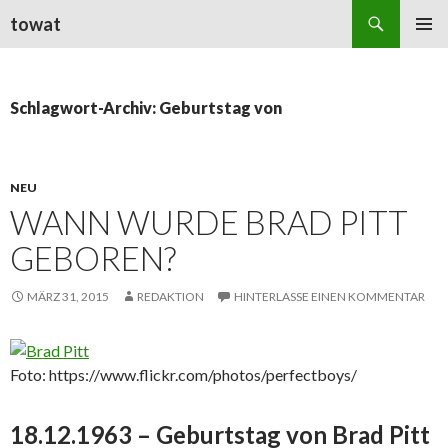
Suchen
towat
ZUM
PRIMÄR
INHALT
MENÜ
SPRINGEN
Schlagwort-Archiv: Geburtstag von
NEU
WANN WURDE BRAD PITT
GEBOREN?
MÄRZ 31, 2015
REDAKTION
HINTERLASSE EINEN KOMMENTAR
Foto: https://www.flickr.com/photos/perfectboys/
18.12.1963 – Geburtstag von Brad Pitt