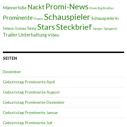
Promi-News
Nackt
Männerfüße
Promi Big Brother
Schauspieler
Prominente
Schauspielerin
Promis
Stars
Steckbrief
Sexy
Selena Gomez
Sängerin
Sänger
Trailer
Unterhaltung
Video
SEITEN
Dezember
Geburtstag Prominente April
Geburtstag Prominente August
Geburtstag Prominente Dezember
Geburtstag Prominente Januar
Geburtstag Prominente Juli