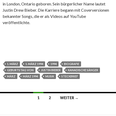
in London, Ontario geboren. Sein bürgerlicher Name lautet
Justin Drew Bieber. Die Karriere begann mit Coverversionen
bekannter Songs, die er als Videos auf YouTube
veröffentlichte.
1. MÄRZ
1. MÄRZ 1994
1994
BIOGRAFIE
GEBURTSTAG VON
JUSTIN BIEBER
KANADISCHE SÄNGER
MÄRZ
MÄRZ 1994
MUSIK
STECKBRIEF
1
2
WEITER →
Beitrags-
Navigation