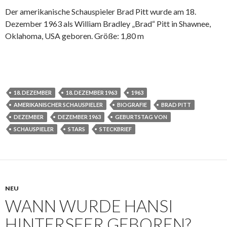
Der amerikanische Schauspieler Brad Pitt wurde am 18.
Dezember 1963 als William Bradley „Brad“ Pitt in Shawnee,
Oklahoma, USA geboren. Größe: 1,80 m
18. DEZEMBER
18. DEZEMBER 1963
1963
AMERIKANISCHER SCHAUSPIELER
BIOGRAFIE
BRAD PITT
DEZEMBER
DEZEMBER 1963
GEBURTSTAG VON
SCHAUSPIELER
STARS
STECKBRIEF
NEU
WANN WURDE HANSI
HINTERSEER GEBOREN?