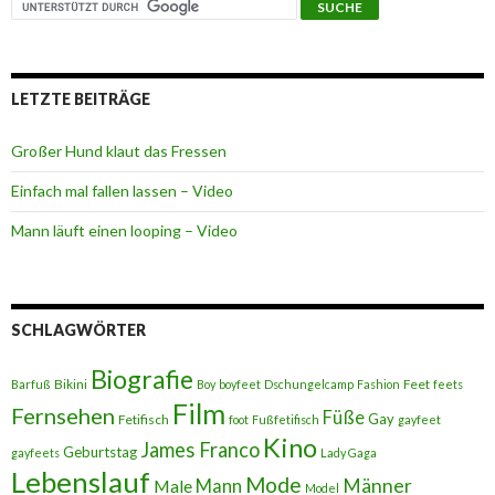
LETZTE BEITRÄGE
Großer Hund klaut das Fressen
Einfach mal fallen lassen – Video
Mann läuft einen looping – Video
SCHLAGWÖRTER
Biografie
Bikini
Feet
Barfuß
Boy
boyfeet
Dschungelcamp
Fashion
feets
Film
Fernsehen
Füße
Gay
Fetifisch
foot
Fußfetifisch
gayfeet
Kino
James Franco
Geburtstag
gayfeets
Lady Gaga
Lebenslauf
Mode
Männer
Male
Mann
Model