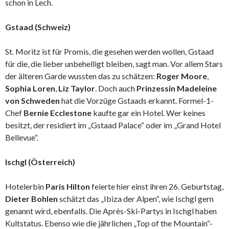
schon in Lech.
Gstaad (Schweiz)
St. Moritz ist für Promis, die gesehen werden wollen, Gstaad
für die, die lieber unbehelligt bleiben, sagt man. Vor allem Stars
der älteren Garde wussten das zu schätzen:
Roger Moore
,
Sophia Loren
,
Liz Taylor
. Doch auch
Prinzessin Madeleine
von Schweden
hat die Vorzüge Gstaads erkannt. Formel-1-
Chef
Bernie Ecclestone
kaufte gar ein Hotel. Wer keines
besitzt, der residiert im „Gstaad Palace“ oder im „Grand Hotel
Bellevue“.
Ischgl (Österreich)
Hotelerbin
Paris Hilton
feierte hier einst ihren 26. Geburtstag,
Dieter Bohlen
schätzt das „Ibiza der Alpen“, wie Ischgl gern
genannt wird, ebenfalls. Die Après-Ski-Partys in Ischgl haben
Kultstatus. Ebenso wie die jährlichen „Top of the Mountain“-