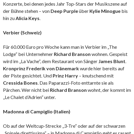
Konzerte, bei denen jedes Jahr Top-Stars der Musikszene auf
der Bühne stehen – von
Deep Purple
über
Kylie Minogue
bis
hin zu
Alicia Keys
.
Verbier (Schweiz)
Für 60.000 Euro pro Woche kann man in Verbier im „The
Lodge“ bei Unternehmer
Richard Branson
wohnen. Gespeist
wird im „La Vache“, dem Restaurant von Sänger
James Blunt
.
Kronprinz Frederik von Dänemark
wurde hier bereits auf
der Piste gesichtet. Und
Prinz Harry
– knutschend mit
Cressida Bones
. Das Paparazzi-Foto enttarnte sie als
Pärchen. Wer nicht bei
Richard Branson
wohnt, der kommt im
„Le Chalet d’Adrien“ unter.
Madonna di Campiglio (Italien)
Ob auf der Weltcup-Strecke „3-Tre“ oder auf der schwarzen
„Spinale direttissima“ – in Madonna di Campiglio geht es rasant