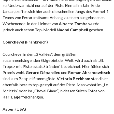
zu. Und zwar nicht nur auf der Piste. Einmal im Jahr, Ende
Januar, treffen sich hier auch die schnellen Jungs des Formel-1-
Teams von Ferrari mitsamt Anhang zu einem ausgelassenen
Wochenende. In der Heimat von
Alberto Tomba
wurde
jedoch auch schon Top-Modell
Naomi Campbell
gesehen.
Courchevel (Frankreich)
Courchevel in den „3 Vallées“, dem größten
zusammenhängenden Skigebiet der Welt, wird auch als „St.
Tropez mit Pisten statt Stränden“ bezeichnet. Hier fühlen sich
Promis wohl.
Gerard Dépardieu
und
Roman Abramowitsch
sind zum Beispiel Stammgäste.
Victoria Beckham
stand hier
ebenfalls bereits top-gestylt auf der Piste. Man wohnt im „Le
Mélézin“ oder im „Cheval Blanc“, in dessen Suiten Fotos von
Karl Lagerfeld
hängen.
Aspen (USA)