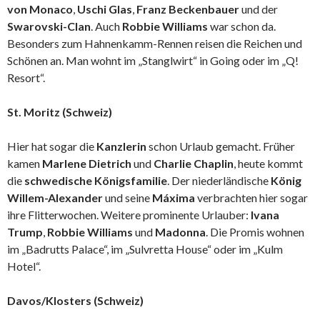
von Monaco
,
Uschi Glas
,
Franz Beckenbauer
und der
Swarovski-Clan
. Auch
Robbie Williams
war schon da.
Besonders zum Hahnenkamm-Rennen reisen die Reichen und
Schönen an. Man wohnt im „Stanglwirt“ in Going oder im „Q!
Resort“.
St. Moritz (Schweiz)
Hier hat sogar die
Kanzlerin
schon Urlaub gemacht. Früher
kamen
Marlene Dietrich
und
Charlie Chaplin
, heute kommt
die
schwedische Königsfamilie
. Der niederländische
König
Willem-Alexander
und seine
Máxima
verbrachten hier sogar
ihre Flitterwochen. Weitere prominente Urlauber:
Ivana
Trump
,
Robbie Williams
und
Madonna
. Die Promis wohnen
im „Badrutts Palace“, im „Sulvretta House“ oder im „Kulm
Hotel“.
Davos/Klosters (Schweiz)