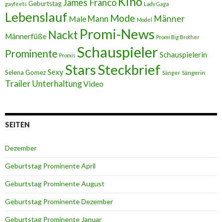
Kino
James Franco
Geburtstag
gayfeets
Lady Gaga
Lebenslauf
Mode
Männer
Male
Mann
Model
Promi-News
Nackt
Männerfüße
Promi Big Brother
Schauspieler
Prominente
Schauspielerin
Promis
Stars
Steckbrief
Sexy
Selena Gomez
Sängerin
Sänger
Trailer
Unterhaltung
Video
SEITEN
Dezember
Geburtstag Prominente April
Geburtstag Prominente August
Geburtstag Prominente Dezember
Geburtstag Prominente Januar