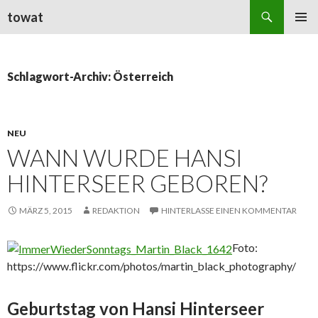
Suchen
towat
ZUM
PRIMÄR
INHALT
MENÜ
SPRINGEN
Schlagwort-Archiv: Österreich
NEU
WANN WURDE HANSI
HINTERSEER GEBOREN?
MÄRZ 5, 2015
REDAKTION
HINTERLASSE EINEN KOMMENTAR
Foto:
https://www.flickr.com/photos/martin_black_photography/
Geburtstag von Hansi Hinterseer