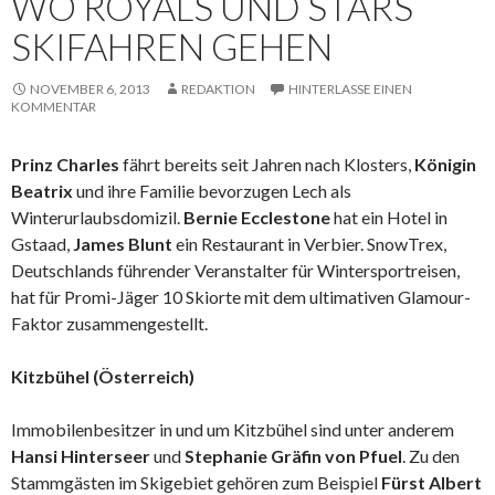
WO ROYALS UND STARS
SKIFAHREN GEHEN
NOVEMBER 6, 2013
REDAKTION
HINTERLASSE EINEN
KOMMENTAR
Prinz Charles
fährt bereits seit Jahren nach Klosters,
Königin
Beatrix
und ihre
Familie
bevorzugen Lech als
Winterurlaubsdomizil.
Bernie Ecclestone
hat ein Hotel in
Gstaad,
James Blunt
ein Restaurant in Verbier. SnowTrex,
Deutschlands führender Veranstalter für Wintersportreisen,
hat für Promi-Jäger 10 Skiorte mit dem ultimativen Glamour-
Faktor zusammengestellt.
Kitzbühel (Österreich)
Immobilenbesitzer in und um Kitzbühel sind unter anderem
Hansi Hinterseer
und
Stephanie Gräfin von Pfuel
. Zu den
Stammgästen im Skigebiet gehören zum Beispiel
Fürst Albert