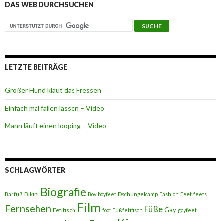
DAS WEB DURCHSUCHEN
LETZTE BEITRÄGE
Großer Hund klaut das Fressen
Einfach mal fallen lassen – Video
Mann läuft einen looping – Video
SCHLAGWÖRTER
Biografie
Bikini
Feet
Barfuß
Boy
boyfeet
Dschungelcamp
Fashion
feets
Film
Fernsehen
Füße
Gay
Fetifisch
foot
Fußfetifisch
gayfeet