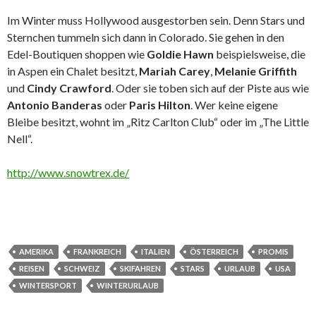
Im Winter muss Hollywood ausgestorben sein. Denn Stars und
Sternchen tummeln sich dann in Colorado. Sie gehen in den
Edel-Boutiquen shoppen wie
Goldie Hawn
beispielsweise, die
in Aspen ein Chalet besitzt,
Mariah Carey
,
Melanie Griffith
und
Cindy Crawford
. Oder sie toben sich auf der Piste aus wie
Antonio Banderas
oder
Paris Hilton
. Wer keine eigene
Bleibe besitzt, wohnt im „Ritz Carlton Club“ oder im „The Little
Nell“.
http://www.snowtrex.de/
AMERIKA
FRANKREICH
ITALIEN
ÖSTERREICH
PROMIS
REISEN
SCHWEIZ
SKIFAHREN
STARS
URLAUB
USA
WINTERSPORT
WINTERURLAUB