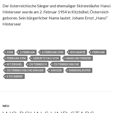
Der österreichische Sänger und ehemaliger Skirennläufer Hansi
Hinterseer wurde am 2. Februar 1954 in Kitzbühel, Österreich
geboren. Sein bürgerlicher Name lautet: Johann Ernst „Hansi“
Hinterseer
1954
2. FEBRUAR
2. FEBRUAR 1954
BIOGRAFIE
FEBRUAR
FEBRUAR 1954
GEBURTSTAG VON
HANSI HINTERSEER
KITZBÜHEL
ÖSTERREICH
ÖSTERREICHISCHE
ÖSTERREICHISCHE SÄNGER
SÄNGER
SKIRENNLÄUFER
STECKBRIEF
NEU