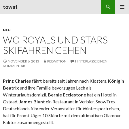
Suchen
towat
ZUM
PRIMÄR
INHALT
MENÜ
SPRINGEN
NEU
WO ROYALS UND STARS
SKIFAHREN GEHEN
NOVEMBER 6, 2013
REDAKTION
HINTERLASSE EINEN
KOMMENTAR
Prinz Charles
fährt bereits seit Jahren nach Klosters,
Königin
Beatrix
und ihre
Familie
bevorzugen Lech als
Winterurlaubsdomizil.
Bernie Ecclestone
hat ein Hotel in
Gstaad,
James Blunt
ein Restaurant in Verbier. SnowTrex,
Deutschlands führender Veranstalter für Wintersportreisen,
hat für Promi-Jäger 10 Skiorte mit dem ultimativen Glamour-
Faktor zusammengestellt.