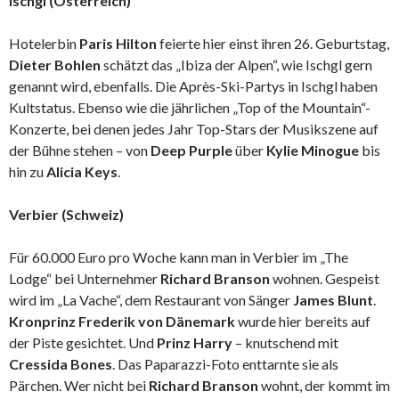
Ischgl (Österreich)
Hotelerbin
Paris Hilton
feierte hier einst ihren 26. Geburtstag,
Dieter Bohlen
schätzt das „Ibiza der Alpen“, wie Ischgl gern
genannt wird, ebenfalls. Die Après-Ski-Partys in Ischgl haben
Kultstatus. Ebenso wie die jährlichen „Top of the Mountain“-
Konzerte, bei denen jedes Jahr Top-Stars der Musikszene auf
der Bühne stehen – von
Deep Purple
über
Kylie Minogue
bis
hin zu
Alicia Keys
.
Verbier (Schweiz)
Für 60.000 Euro pro Woche kann man in Verbier im „The
Lodge“ bei Unternehmer
Richard Branson
wohnen. Gespeist
wird im „La Vache“, dem Restaurant von Sänger
James Blunt
.
Kronprinz Frederik von Dänemark
wurde hier bereits auf
der Piste gesichtet. Und
Prinz Harry
– knutschend mit
Cressida Bones
. Das Paparazzi-Foto enttarnte sie als
Pärchen. Wer nicht bei
Richard Branson
wohnt, der kommt im