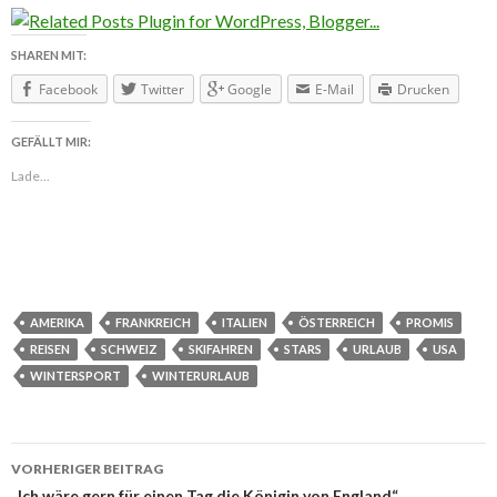
SHAREN MIT:
Facebook
Twitter
Google
E-Mail
Drucken
GEFÄLLT MIR:
Lade...
AMERIKA
FRANKREICH
ITALIEN
ÖSTERREICH
PROMIS
REISEN
SCHWEIZ
SKIFAHREN
STARS
URLAUB
USA
WINTERSPORT
WINTERURLAUB
VORHERIGER BEITRAG
„Ich wäre gern für einen Tag die Königin von England“