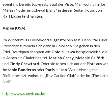
ebenfalls bereits top-gestylt auf der Piste. Man wohnt im „Le
Mélézin“ oder im „Cheval Blanc“, in dessen Suiten Fotos von
Karl Lagerfeld
hängen.
Aspen (USA)
Im Winter muss Hollywood ausgestorben sein. Denn Stars und
Sternchen tummeln sich dann in Colorado. Sie gehen in den
Edel-Boutiquen shoppen wie
Goldie Hawn
beispielsweise, die
in Aspen ein Chalet besitzt,
Mariah Carey
,
Melanie Griffith
und
Cindy Crawford
. Oder sie toben sich auf der Piste aus wie
Antonio Banderas
oder
Paris Hilton
. Wer keine eigene
Bleibe besitzt, wohnt im „Ritz Carlton Club“ oder im „The Little
Nell“.
http://www.snowtrex.de/