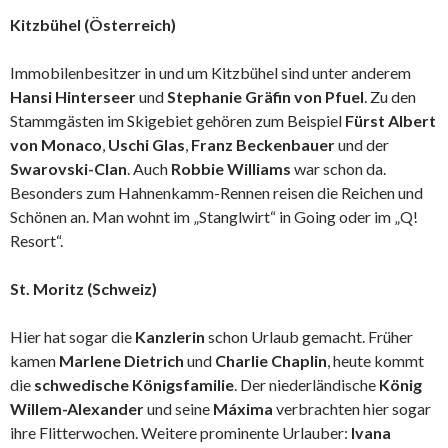
Kitzbühel (Österreich)
Immobilenbesitzer in und um Kitzbühel sind unter anderem
Hansi Hinterseer
und
Stephanie Gräfin von Pfuel
. Zu den
Stammgästen im Skigebiet gehören zum Beispiel
Fürst Albert
von Monaco
,
Uschi Glas
,
Franz Beckenbauer
und der
Swarovski-Clan
. Auch
Robbie Williams
war schon da.
Besonders zum Hahnenkamm-Rennen reisen die Reichen und
Schönen an. Man wohnt im „Stanglwirt“ in Going oder im „Q!
Resort“.
St. Moritz (Schweiz)
Hier hat sogar die
Kanzlerin
schon Urlaub gemacht. Früher
kamen
Marlene Dietrich
und
Charlie Chaplin
, heute kommt
die
schwedische Königsfamilie
. Der niederländische
König
Willem-Alexander
und seine
Máxima
verbrachten hier sogar
ihre Flitterwochen. Weitere prominente Urlauber:
Ivana