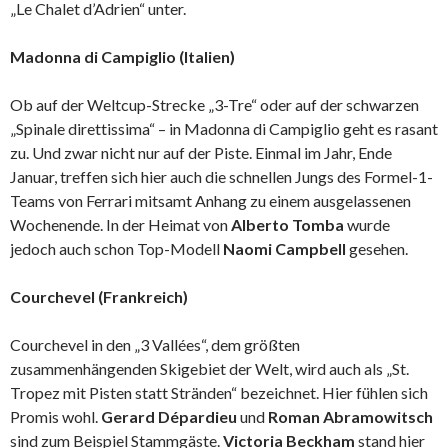
„Le Chalet d’Adrien“ unter.
Madonna di Campiglio (Italien)
Ob auf der Weltcup-Strecke „3-Tre“ oder auf der schwarzen
„Spinale direttissima“ – in Madonna di Campiglio geht es rasant
zu. Und zwar nicht nur auf der Piste. Einmal im Jahr, Ende
Januar, treffen sich hier auch die schnellen Jungs des Formel-1-
Teams von Ferrari mitsamt Anhang zu einem ausgelassenen
Wochenende. In der Heimat von
Alberto Tomba
wurde
jedoch auch schon Top-Modell
Naomi Campbell
gesehen.
Courchevel (Frankreich)
Courchevel in den „3 Vallées“, dem größten
zusammenhängenden Skigebiet der Welt, wird auch als „St.
Tropez mit Pisten statt Stränden“ bezeichnet. Hier fühlen sich
Promis wohl.
Gerard Dépardieu
und
Roman Abramowitsch
sind zum Beispiel Stammgäste.
Victoria Beckham
stand hier