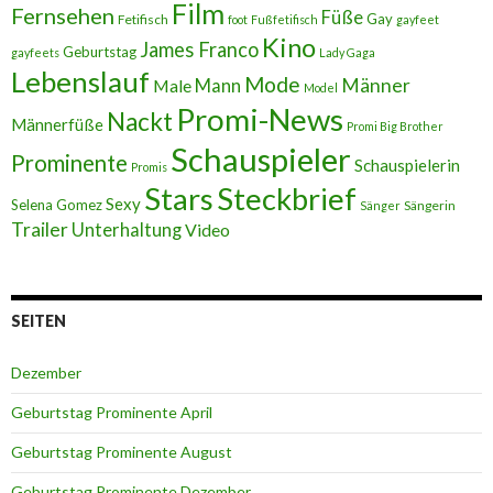
Film
Fernsehen
Füße
Gay
Fetifisch
foot
Fußfetifisch
gayfeet
Kino
James Franco
Geburtstag
gayfeets
Lady Gaga
Lebenslauf
Mode
Männer
Male
Mann
Model
Promi-News
Nackt
Männerfüße
Promi Big Brother
Schauspieler
Prominente
Schauspielerin
Promis
Stars
Steckbrief
Sexy
Selena Gomez
Sängerin
Sänger
Trailer
Unterhaltung
Video
SEITEN
Dezember
Geburtstag Prominente April
Geburtstag Prominente August
Geburtstag Prominente Dezember