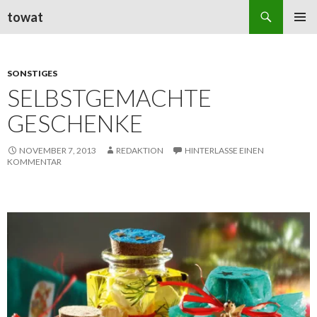
Suchen
towat
ZUM
PRIMÄR
INHALT
MENÜ
SPRINGEN
SONSTIGES
SELBSTGEMACHTE
GESCHENKE
NOVEMBER 7, 2013
REDAKTION
HINTERLASSE EINEN
KOMMENTAR