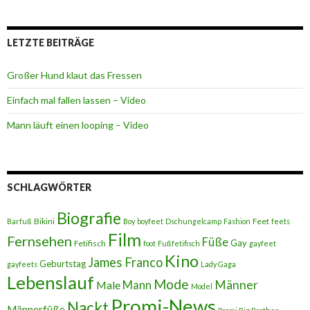
LETZTE BEITRÄGE
Großer Hund klaut das Fressen
Einfach mal fallen lassen – Video
Mann läuft einen looping – Video
SCHLAGWÖRTER
Biografie
Bikini
Feet
Barfuß
Boy
boyfeet
Dschungelcamp
Fashion
feets
Film
Fernsehen
Füße
Gay
Fetifisch
foot
Fußfetifisch
gayfeet
Kino
James Franco
Geburtstag
gayfeets
Lady Gaga
Lebenslauf
Mode
Männer
Male
Mann
Model
Promi-News
Nackt
Männerfüße