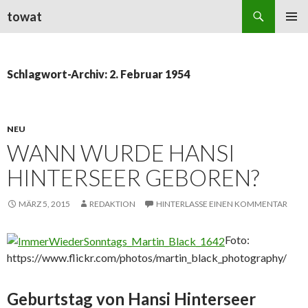
Suchen
towat
ZUM
PRIMÄR
INHALT
MENÜ
SPRINGEN
Schlagwort-Archiv: 2. Februar 1954
NEU
WANN WURDE HANSI
HINTERSEER GEBOREN?
MÄRZ 5, 2015
REDAKTION
HINTERLASSE EINEN KOMMENTAR
Foto:
https://www.flickr.com/photos/martin_black_photography/
Geburtstag von Hansi Hinterseer