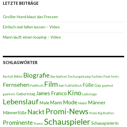
LETZTE BEITRÄGE
Großer Hund klaut das Fressen
Einfach mal fallen lassen – Video
Mann läuft einen looping – Video
SCHLAGWÖRTER
Biografie
Bikini
Feet
Barfuß
Boy
boyfeet
Dschungelcamp
Fashion
feets
Film
Fernsehen
Füße
Gay
Fetifisch
foot
Fußfetifisch
gayfeet
Kino
James Franco
Geburtstag
gayfeets
Lady Gaga
Lebenslauf
Mode
Männer
Male
Mann
Model
Promi-News
Nackt
Männerfüße
Promi Big Brother
Schauspieler
Prominente
Schauspielerin
Promis