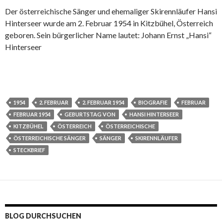
Der österreichische Sänger und ehemaliger Skirennläufer Hansi
Hinterseer wurde am 2. Februar 1954 in Kitzbühel, Österreich
geboren. Sein bürgerlicher Name lautet: Johann Ernst „Hansi“
Hinterseer
1954
2. FEBRUAR
2. FEBRUAR 1954
BIOGRAFIE
FEBRUAR
FEBRUAR 1954
GEBURTSTAG VON
HANSI HINTERSEER
KITZBÜHEL
ÖSTERREICH
ÖSTERREICHISCHE
ÖSTERREICHISCHE SÄNGER
SÄNGER
SKIRENNLÄUFER
STECKBRIEF
BLOG DURCHSUCHEN