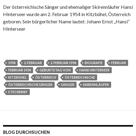
Der österreichische Sänger und ehemaliger Skirennläufer Hansi
Hinterseer wurde am 2. Februar 1954 in Kitzbühel, Österreich
geboren. Sein bürgerlicher Name lautet: Johann Ernst „Hansi“
Hinterseer
1954
2. FEBRUAR
2. FEBRUAR 1954
BIOGRAFIE
FEBRUAR
FEBRUAR 1954
GEBURTSTAG VON
HANSI HINTERSEER
KITZBÜHEL
ÖSTERREICH
ÖSTERREICHISCHE
ÖSTERREICHISCHE SÄNGER
SÄNGER
SKIRENNLÄUFER
STECKBRIEF
BLOG DURCHSUCHEN