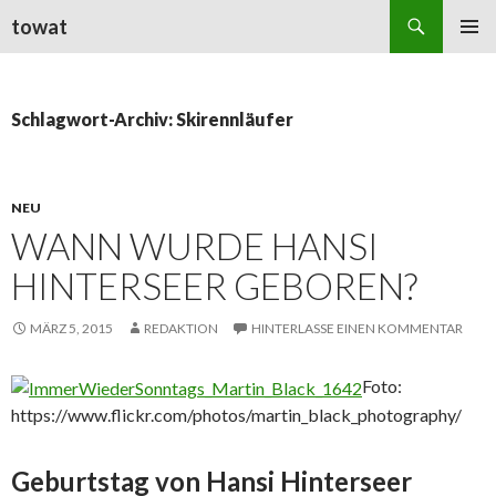
Suchen
towat
ZUM
PRIMÄR
INHALT
MENÜ
SPRINGEN
Schlagwort-Archiv: Skirennläufer
NEU
WANN WURDE HANSI
HINTERSEER GEBOREN?
MÄRZ 5, 2015
REDAKTION
HINTERLASSE EINEN KOMMENTAR
Foto:
https://www.flickr.com/photos/martin_black_photography/
Geburtstag von Hansi Hinterseer