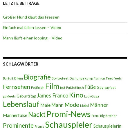
LETZTE BEITRÄGE
Großer Hund klaut das Fressen
Einfach mal fallen lassen – Video
Mann läuft einen looping – Video
SCHLAGWÖRTER
Biografie
Bikini
Feet
Barfuß
Boy
boyfeet
Dschungelcamp
Fashion
feets
Film
Fernsehen
Füße
Gay
Fetifisch
foot
Fußfetifisch
gayfeet
Kino
James Franco
Geburtstag
gayfeets
Lady Gaga
Lebenslauf
Mode
Männer
Male
Mann
Model
Promi-News
Nackt
Männerfüße
Promi Big Brother
Schauspieler
Prominente
Schauspielerin
Promis