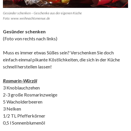
Gesünder schenken – Geschenke aus der eigenen Küche
Foto: www.weihnachtsmenue.de
Gesünder schenken
(Foto von rechts nach links)
Muss es immer etwas Süßes sein? Verschenken Sie doch
einfach einmal pikante Köstlichkeiten, die sich in der Küche
schnell herstellen lassen!
Rosmarin-Würzöl
3 Knoblauchzehen
2-3 große Rosmarinzweige
5 Wacholderbeeren
3 Nelken
1/2 TL Pfefferkörner
0,5 l Sonnenblumenöl