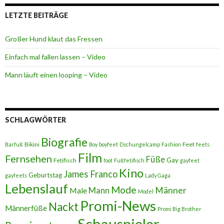
LETZTE BEITRÄGE
Großer Hund klaut das Fressen
Einfach mal fallen lassen – Video
Mann läuft einen looping – Video
SCHLAGWÖRTER
Biografie
Bikini
Feet
Barfuß
Boy
boyfeet
Dschungelcamp
Fashion
feets
Film
Fernsehen
Füße
Gay
Fetifisch
foot
Fußfetifisch
gayfeet
Kino
James Franco
Geburtstag
gayfeets
Lady Gaga
Lebenslauf
Mode
Männer
Male
Mann
Model
Promi-News
Nackt
Männerfüße
Promi Big Brother
Schauspieler