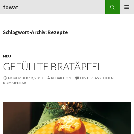
Suchen
towat
ZUM
PRIMÄR
INHALT
MENÜ
SPRINGEN
Schlagwort-Archiv: Rezepte
NEU
GEFÜLLTE BRATÄPFEL
NOVEMBER 18, 2013
REDAKTION
HINTERLASSE EINEN
KOMMENTAR