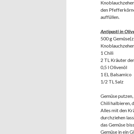
Knoblauchzehen 
den Pfefferkörne
auffüllen.
Antipasti in Oliv
500 g Gemüse(z.B
Knoblauchzehen,
1 Chili
2 TL Kräuter de
0,5 l Olivenöl
1 EL Balsamico
1/2 TL Salz
Gemüse putzen, 
Chili halbieren,
Alles mit den Kr
durchziehen lass
das Gemüse biss
Gemüse in ein Gl