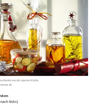
eschenke aus der eigenen Küche
smenue.de
nken
 nach links)