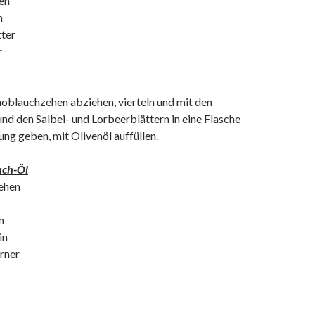
en
n
tter
r
oblauchzehen abziehen, vierteln und mit den
nd den Salbei- und Lorbeerblättern in eine Flasche
ung geben, mit Olivenöl auffüllen.
uch-Öl
ehen
n
in
rner