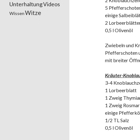
2 Knoblauchzeh
Unterhaltung
Videos
5 Pfefferschote
Witze
Wissen
einige Salbeiblä
2 Lorbeerblätte
0,5 l Olivenöl
Zwiebeln und Kn
Pfefferschoten u
mit breiter Öffn
Kräuter-Knobla
3-4 Knoblauchz
1 Lorbeerblatt
1 Zweig Thymia
1 Zweig Rosmar
einige Pfefferkö
1/2 TL Salz
0,5 l Olivenöl