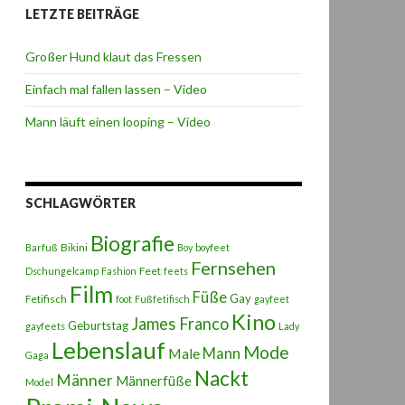
LETZTE BEITRÄGE
Großer Hund klaut das Fressen
Einfach mal fallen lassen – Video
Mann läuft einen looping – Video
SCHLAGWÖRTER
Biografie
Bikini
Barfuß
Boy
boyfeet
Fernsehen
Feet
Dschungelcamp
Fashion
feets
Film
Füße
Gay
Fetifisch
foot
Fußfetifisch
gayfeet
Kino
James Franco
Geburtstag
gayfeets
Lady
Lebenslauf
Mode
Male
Mann
Gaga
Nackt
Männer
Männerfüße
Model