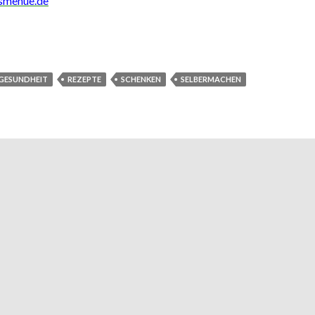
smenue.de
GESUNDHEIT
REZEPTE
SCHENKEN
SELBERMACHEN