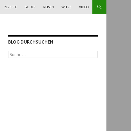
REZEPTE
BILDER
REISEN
WITZE
VIDEO
BLOG DURCHSUCHEN
S
u
c
h
e
n
a
c
h
: