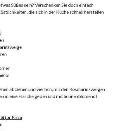
twas Süßes sein? Verschenken Sie doch einfach
stlichkeiten, die sich in der Küche schnell herstellen
l
en
arinzweige
ren
örner
menöl
hen abziehen und vierteln, mit den Rosmarinzweigen
n in eine Flasche geben und mit Sonnenblumenöl
öl für Pizza
ln