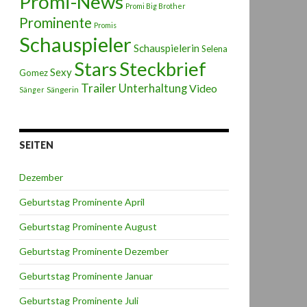
Promi-News
Promi Big Brother
Prominente
Promis
Schauspieler
Schauspielerin
Selena
Stars
Steckbrief
Sexy
Gomez
Trailer
Unterhaltung
Video
Sängerin
Sänger
SEITEN
Dezember
Geburtstag Prominente April
Geburtstag Prominente August
Geburtstag Prominente Dezember
Geburtstag Prominente Januar
Geburtstag Prominente Juli