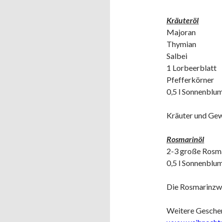
Kräuteröl
Majoran
Thymian
Salbei
1 Lorbeerblatt
Pfefferkörner
0,5 l Sonnenblu
Kräuter und Gewü
Rosmarinöl
2-3 große Rosm
0,5 l Sonnenblu
Die Rosmarinzwei
Weitere Geschen