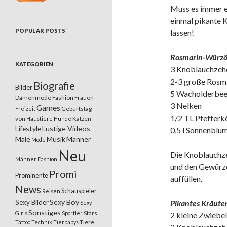
Muss es immer e
einmal pikante Kö
POPULAR POSTS
lassen!
Rosmarin-Würzö
KATEGORIEN
3 Knoblauchzeh
2-3 große Rosm
Biografie
Bilder
5 Wacholderbee
Damenmode
Fashion
Frauen
3 Nelken
Games
Geburtstag
Freizeit
1/2 TL Pfefferk
von
Katzen
Haustiere
Hunde
Lifestyle
Lustige Videos
0,5 l Sonnenblu
Male
Musik
Männer
Mode
Neu
Die Knoblauchze
Männer Fashion
und den Gewürze
Promi
Prominente
auffüllen.
News
Schauspieler
Reisen
Sexy Boy
Sexy Bilder
Pikantes Kräuter
Sexy
Sonstiges
Stars
Girls
Sportler
2 kleine Zwiebe
Tiere
Tattoo
Technik
Tierbabys