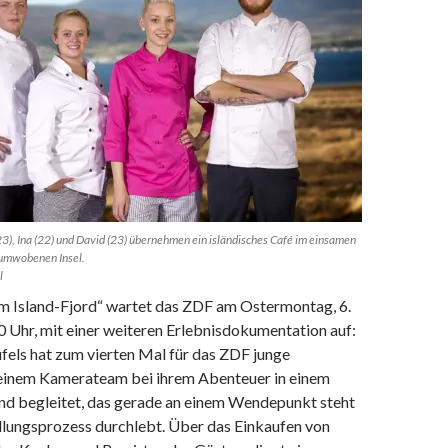
(23), Ina (22) und David (23) übernehmen ein isländisches Café im einsamen
umwobenen Insel.
l
m Island-Fjord“ wartet das ZDF am Ostermontag, 6.
0 Uhr, mit einer weiteren Erlebnisdokumentation auf:
fels hat zum vierten Mal für das ZDF junge
einem Kamerateam bei ihrem Abenteuer in einem
nd begleitet, das gerade an einem Wendepunkt steht
lungsprozess durchlebt. Über das Einkaufen von