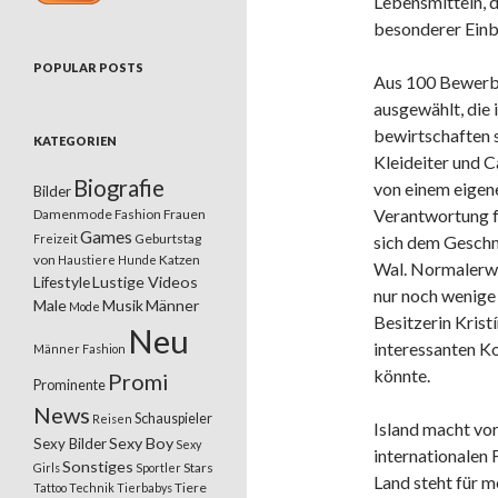
Lebensmitteln, 
besonderer Einbl
POPULAR POSTS
Aus 100 Bewerbu
ausgewählt, die
bewirtschaften s
KATEGORIEN
Kleideiter und C
Biografie
von einem eigene
Bilder
Verantwortung f
Damenmode
Fashion
Frauen
Games
Geburtstag
Freizeit
sich dem Geschm
von
Katzen
Haustiere
Hunde
Wal. Normalerwe
Lifestyle
Lustige Videos
nur noch wenige
Male
Musik
Männer
Mode
Besitzerin Krist
Neu
interessanten Ko
Männer Fashion
könnte.
Promi
Prominente
News
Schauspieler
Reisen
Island macht vor
Sexy Boy
Sexy Bilder
Sexy
internationalen
Sonstiges
Stars
Girls
Sportler
Land steht für m
Tiere
Tattoo
Technik
Tierbabys