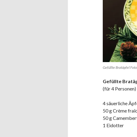
Gefüllte Bratäpfel F
Gefüllte Bratä
(für 4 Personen)
4 säuerliche Äpf
50 g Crème fraî
50 g Camember
1 Eidotter