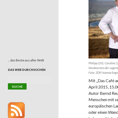
…das Beste aus aller Welt
Philipp (20), Caroline 
Nordwesten der sagen
DAS WEB DURCHSUCHEN
Foto: ZDF/ Ioanna Enge
Mit „Das Café a
April 2015, 15.0
Autor Bernd Reu
Menschen mit s
europäischen La
oder einen Wand