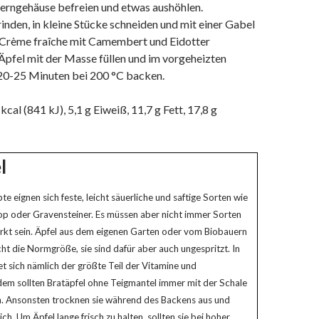
erngehäuse befreien und etwas aushöhlen.
nden, in kleine Stücke schneiden und mit einer Gabel
 Crème fraîche mit Camembert und Eidotter
Äpfel mit der Masse füllen und im vorgeheizten
0-25 Minuten bei 200 °C backen.
cal (841 kJ), 5,1 g Eiweiß, 11,7 g Fett, 17,8 g
l
te eignen sich feste, leicht säuerliche und saftige Sorten wie
p oder Gravensteiner. Es müssen aber nicht immer Sorten
kt sein. Äpfel aus dem eigenen Garten oder vom Biobauern
ht die Normgröße, sie sind dafür aber auch ungespritzt. In
et sich nämlich der größte Teil der Vitamine und
dem sollten Bratäpfel ohne Teigmantel immer mit der Schale
n. Ansonsten trocknen sie während des Backens aus und
h. Um Äpfel lange frisch zu halten, sollten sie bei hoher