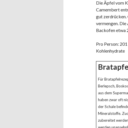
Die Äpfel vom K
Camembert entri
gut zerdrücken.
vermengen. Die 
Backofen etwa 2
Pro Person: 201 k
Kohlenhydrate
Bratapfe
Für Bratapfelrezep
Berlepsch, Boskoo
aus dem Supermar
haben zwar oft nic
der Schale befind
Mineralstoffe. Zu
zubereitet werde
werden unansehnlic