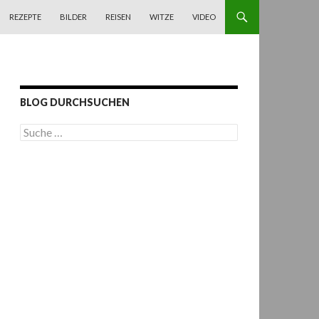
REZEPTE
BILDER
REISEN
WITZE
VIDEO
BLOG DURCHSUCHEN
S
u
c
h
e
n
a
c
h
: