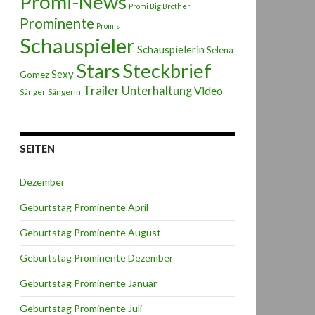
Promi-News
Promi Big Brother
Prominente
Promis
Schauspieler
Schauspielerin
Selena
Stars
Steckbrief
Sexy
Gomez
Trailer
Unterhaltung
Video
Sängerin
Sänger
SEITEN
Dezember
Geburtstag Prominente April
Geburtstag Prominente August
Geburtstag Prominente Dezember
Geburtstag Prominente Januar
Geburtstag Prominente Juli