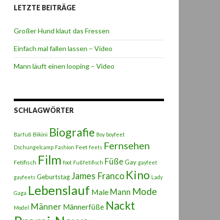
LETZTE BEITRÄGE
Großer Hund klaut das Fressen
Einfach mal fallen lassen – Video
Mann läuft einen looping – Video
SCHLAGWÖRTER
Biografie
Bikini
Barfuß
Boy
boyfeet
Fernsehen
Feet
Dschungelcamp
Fashion
feets
Film
Füße
Gay
Fetifisch
foot
Fußfetifisch
gayfeet
Kino
James Franco
Geburtstag
gayfeets
Lady
Lebenslauf
Mode
Male
Mann
Gaga
Nackt
Männer
Männerfüße
Model