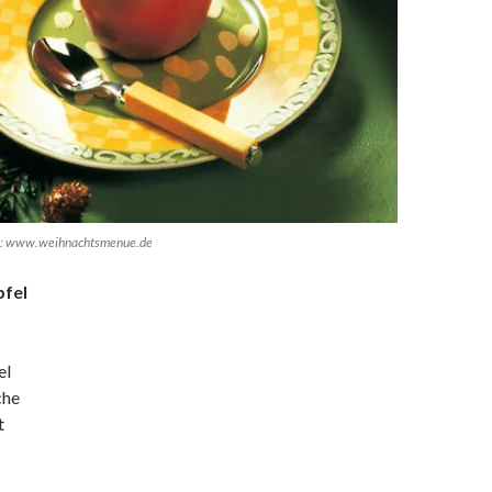
oto: www.weihnachtsmenue.de
pfel
el
che
t