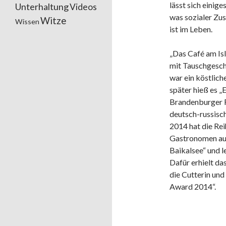
lässt sich einig
Unterhaltung
Videos
was sozialer Zu
Witze
Wissen
ist im Leben.
„Das Café am Isl
mit Tauschgesch
war ein köstlich
später hieß es „
Brandenburger F
deutsch-russisch
2014 hat die Rei
Gastronomen au
Baikalsee“ und l
Dafür erhielt d
die Cutterin un
Award 2014“.