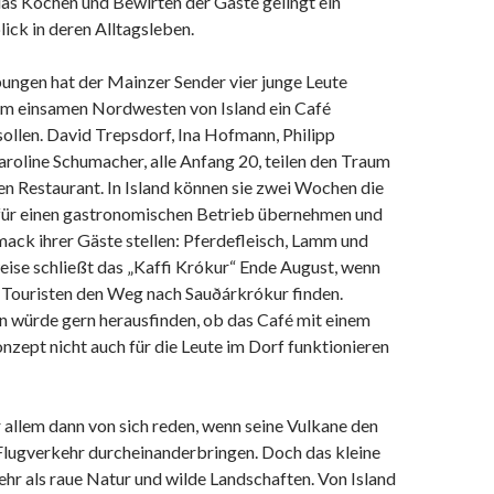
das Kochen und Bewirten der Gäste gelingt ein
ick in deren Alltagsleben.
ngen hat der Mainzer Sender vier junge Leute
 im einsamen Nordwesten von Island ein Café
ollen. David Trepsdorf, Ina Hofmann, Philipp
aroline Schumacher, alle Anfang 20, teilen den Traum
n Restaurant. In Island können sie zwei Wochen die
ür einen gastronomischen Betrieb übernehmen und
ack ihrer Gäste stellen: Pferdefleisch, Lamm und
ise schließt das „Kaffi Krókur“ Ende August, wenn
 Touristen den Weg nach Sauðárkrókur finden.
ín würde gern herausfinden, ob das Café mit einem
nzept nicht auch für die Leute im Dorf funktionieren
 allem dann von sich reden, wenn seine Vulkane den
 Flugverkehr durcheinanderbringen. Doch das kleine
ehr als raue Natur und wilde Landschaften. Von Island