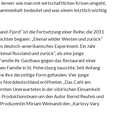
es lernen: wie man mit wirtschaftlichen Krisen umgeht,
sammenhalt bedeutet und was einem letztlich wichtig
and-Fjord“ ist die Fortsetzung einer Reihe, die 2011
ichten begann: „Einmal wilder Westen und zurück“
es deutsch-amerikanisches Experiment. Ein Jahr
Einmal Russland und zurück“, als eine junge
amilie ihr Gasthaus gegen das Restaurant einer
en Familie in St. Petersburg tauschte. Seit Anfang
he ihre derzeitige Form gefunden. Vier junge
s Norddeutschland eröffneten „Das Café am
ernten Unerwartetes in der sibirischen Einsamkeit.
as Produktionsteam um den Autor Bernd Reufels und
d Produzentin Miriam Weinandi den „Karlovy Vary