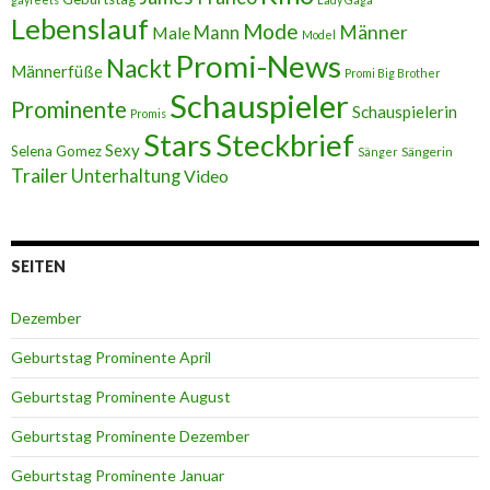
Lebenslauf
Mode
Männer
Male
Mann
Model
Promi-News
Nackt
Männerfüße
Promi Big Brother
Schauspieler
Prominente
Schauspielerin
Promis
Stars
Steckbrief
Sexy
Selena Gomez
Sängerin
Sänger
Trailer
Unterhaltung
Video
SEITEN
Dezember
Geburtstag Prominente April
Geburtstag Prominente August
Geburtstag Prominente Dezember
Geburtstag Prominente Januar