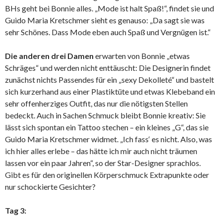
BHs geht bei Bonnie alles. „Mode ist halt Spaß!“, findet sie und
Guido Maria Kretschmer sieht es genauso: „Da sagt sie was
sehr Schönes. Dass Mode eben auch Spaß und Vergnügen ist.“
Die anderen drei Damen
erwarten von Bonnie „etwas
Schräges“ und werden nicht enttäuscht: Die Designerin findet
zunächst nichts Passendes für ein „sexy Dekolleté“ und bastelt
sich kurzerhand aus einer Plastiktüte und etwas Klebeband ein
sehr offenherziges Outfit, das nur die nötigsten Stellen
bedeckt. Auch in Sachen Schmuck bleibt Bonnie kreativ: Sie
lässt sich spontan ein Tattoo stechen – ein kleines „G“, das sie
Guido Maria Kretschmer widmet. „Ich fass‘ es nicht. Also, was
ich hier alles erlebe – das hätte ich mir auch nicht träumen
lassen vor ein paar Jahren“, so der Star-Designer sprachlos.
Gibt es für den originellen Körperschmuck Extrapunkte oder
nur schockierte Gesichter?
Tag 3: