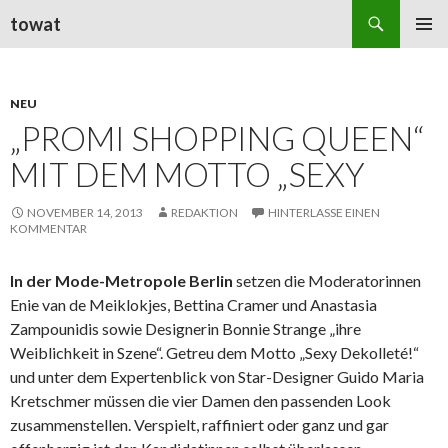
Suchen
towat
ZUM
PRIMÄR
INHALT
MENÜ
SPRINGEN
NEU
„PROMI SHOPPING QUEEN“
MIT DEM MOTTO „SEXY
NOVEMBER 14, 2013
REDAKTION
HINTERLASSE EINEN
KOMMENTAR
In der Mode-Metropole Berlin
setzen die Moderatorinnen
Enie van de Meiklokjes, Bettina Cramer und Anastasia
Zampounidis sowie Designerin Bonnie Strange „ihre
Weiblichkeit in Szene“. Getreu dem Motto „Sexy Dekolleté!“
und unter dem Expertenblick von Star-Designer Guido Maria
Kretschmer müssen die vier Damen den passenden Look
zusammenstellen. Verspielt, raffiniert oder ganz und gar