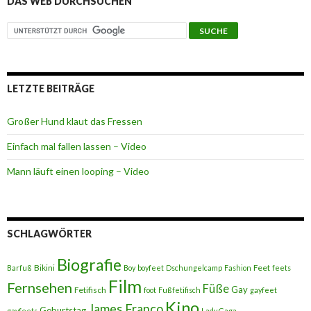
DAS WEB DURCHSUCHEN
LETZTE BEITRÄGE
Großer Hund klaut das Fressen
Einfach mal fallen lassen – Video
Mann läuft einen looping – Video
SCHLAGWÖRTER
Biografie
Bikini
Feet
Barfuß
Boy
boyfeet
Dschungelcamp
Fashion
feets
Film
Fernsehen
Füße
Gay
Fetifisch
foot
Fußfetifisch
gayfeet
Kino
James Franco
Geburtstag
gayfeets
Lady Gaga