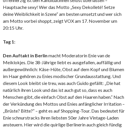
offenherzig ist den Kandidatinnen selbst überlassen –
Hauptsache sexy! Wer das Motto „Sexy Dekolleté! Setze
deine Weiblichkeit in Szene“ am besten umsetzt und wer sich
am Motto vorbei shoppt, zeigt VOX am 17. November um
20:15 Uhr.
Tag 1:
Den Auftakt in Berlin
macht Moderatorin Enie van de
Meiklokjes. Die 38-Jährige liebt es ausgefallen, auffällig und
außergewöhnlich: Käse-Hüte, Obst auf dem Kopf und Blumen
im Haar gehören zu Enies modischer Grundausstattung. Und
diesem Look bleibt sie treu, was auch Guido gefällt: „Die hat
natürlich ihren Look und das ist auch gut so, dass es auch
Menschen gibt, die einfach Obst auf den Haaren haben.“ Nach
der Verkündung des Mottos und Enies anfänglicher Irritation –
„Brüste? Bitte?“ – geht es auf Shopping-Tour. Das bedeutet für
Enie schnurstracks ihren liebsten 50er Jahre Vintage-Laden
ansteuern. Hier wird die quirlige Berlinerin auch gleich fündig