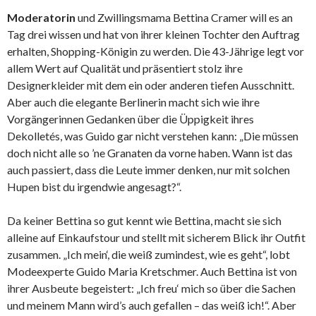
Moderatorin
und Zwillingsmama Bettina Cramer will es an
Tag drei wissen und hat von ihrer kleinen Tochter den Auftrag
erhalten, Shopping-Königin zu werden. Die 43-Jährige legt vor
allem Wert auf Qualität und präsentiert stolz ihre
Designerkleider mit dem ein oder anderen tiefen Ausschnitt.
Aber auch die elegante Berlinerin macht sich wie ihre
Vorgängerinnen Gedanken über die Üppigkeit ihres
Dekolletés, was Guido gar nicht verstehen kann: „Die müssen
doch nicht alle so ’ne Granaten da vorne haben. Wann ist das
auch passiert, dass die Leute immer denken, nur mit solchen
Hupen bist du irgendwie angesagt?“.
Da keiner Bettina so gut kennt wie Bettina, macht sie sich
alleine auf Einkaufstour und stellt mit sicherem Blick ihr Outfit
zusammen. „Ich mein‘, die weiß zumindest, wie es geht“, lobt
Modeexperte Guido Maria Kretschmer. Auch Bettina ist von
ihrer Ausbeute begeistert: „Ich freu‘ mich so über die Sachen
und meinem Mann wird’s auch gefallen – das weiß ich!“. Aber