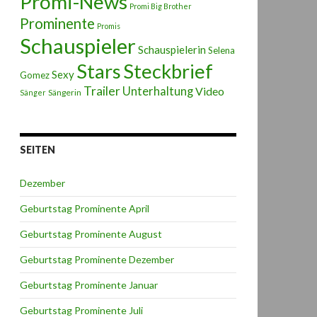
Promi-News
Promi Big Brother
Prominente
Promis
Schauspieler
Schauspielerin
Selena
Stars
Steckbrief
Sexy
Gomez
Trailer
Unterhaltung
Video
Sängerin
Sänger
SEITEN
Dezember
Geburtstag Prominente April
Geburtstag Prominente August
Geburtstag Prominente Dezember
Geburtstag Prominente Januar
Geburtstag Prominente Juli