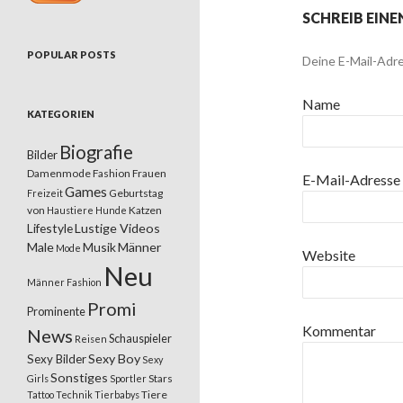
SCHREIB EIN
POPULAR POSTS
Deine E-Mail-Adre
Name
KATEGORIEN
Biografie
Bilder
Damenmode
Fashion
Frauen
E-Mail-Adresse
Games
Geburtstag
Freizeit
von
Katzen
Haustiere
Hunde
Lifestyle
Lustige Videos
Male
Musik
Männer
Mode
Website
Neu
Männer Fashion
Promi
Prominente
Kommentar
News
Schauspieler
Reisen
Sexy Boy
Sexy Bilder
Sexy
Sonstiges
Stars
Girls
Sportler
Tiere
Tattoo
Technik
Tierbabys