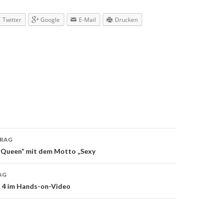
Twitter
Google
E-Mail
Drucken
TRAG
navigation
 Queen“ mit dem Motto „Sexy
AG
n 4 im Hands-on-Video