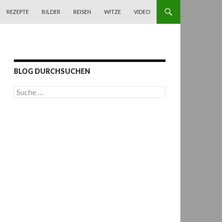
REZEPTE
BILDER
REISEN
WITZE
VIDEO
BLOG DURCHSUCHEN
S
u
c
h
e
n
a
c
h
: