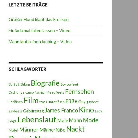
LETZTE BEITRÄGE
Großer Hund klaut das Fressen
Einfach mal fallen lassen – Video
Mann läuft einen looping – Video
SCHLAGWÖRTER
Biografie
Bikini
Barfuß
Boy
boyfeet
Fernsehen
Feet
Dschungelcamp
Fashion
feets
Film
Füße
Gay
Fetifisch
foot
Fußfetifisch
gayfeet
Kino
James Franco
Geburtstag
gayfeets
Lady
Lebenslauf
Mode
Male
Mann
Gaga
Nackt
Männer
Männerfüße
Model