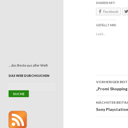
SHAREN MIT:
Facebook
GEFÄLLT MIR:
Lade...
…das Beste aus aller Welt
DAS WEB DURCHSUCHEN
VORHERIGER BEI
Beitrags
„Promi Shopping
NÄCHSTER BEITR
Sony Playstatio