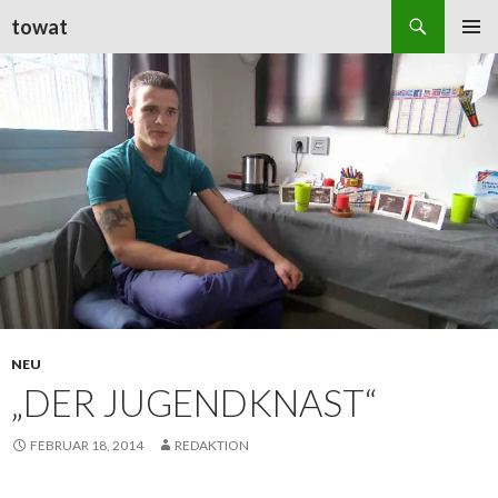
Suchen
towat
ZUM
PRIMÄR
INHALT
MENÜ
SPRINGEN
NEU
„DER JUGENDKNAST“
FEBRUAR 18, 2014
REDAKTION