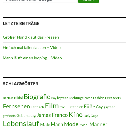
LETZTE BEITRÄGE
Großer Hund klaut das Fressen
Einfach mal fallen lassen – Video
Mann läuft einen looping – Video
SCHLAGWÖRTER
Biografie
Bikini
Feet
Barfuß
Boy
boyfeet
Dschungelcamp
Fashion
feets
Film
Fernsehen
Füße
Gay
Fetifisch
foot
Fußfetifisch
gayfeet
Kino
James Franco
Geburtstag
gayfeets
Lady Gaga
Lebenslauf
Mode
Männer
Male
Mann
Model