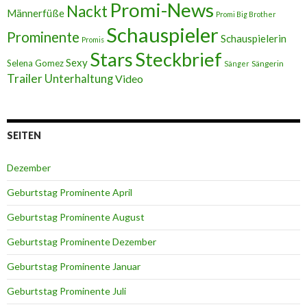
Promi-News
Nackt
Männerfüße
Promi Big Brother
Schauspieler
Prominente
Schauspielerin
Promis
Stars
Steckbrief
Sexy
Selena Gomez
Sängerin
Sänger
Trailer
Unterhaltung
Video
SEITEN
Dezember
Geburtstag Prominente April
Geburtstag Prominente August
Geburtstag Prominente Dezember
Geburtstag Prominente Januar
Geburtstag Prominente Juli