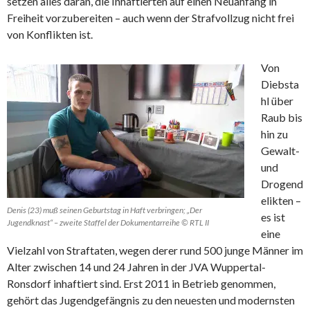
setzen alles daran, die Inhaftierten auf einen Neuanfang in
Freiheit vorzubereiten – auch wenn der Strafvollzug nicht frei
von Konflikten ist.
Von
Diebsta
hl über
Raub bis
hin zu
Gewalt-
und
Drogend
elikten –
Denis (23) muß seinen Geburtstag in Haft verbringen; „Der
es ist
Jugendknast“ – zweite Staffel der Dokumentarreihe © RTL II
eine
Vielzahl von Straftaten, wegen derer rund 500 junge Männer im
Alter zwischen 14 und 24 Jahren in der JVA Wuppertal-
Ronsdorf inhaftiert sind. Erst 2011 in Betrieb genommen,
gehört das Jugendgefängnis zu den neuesten und modernsten