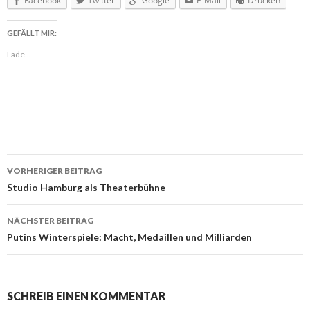
Facebook
Twitter
Google
E-Mail
Drucken
GEFÄLLT MIR:
Lade...
VORHERIGER BEITRAG
Beitragsnavigation
Studio Hamburg als Theaterbühne
NÄCHSTER BEITRAG
Putins Winterspiele: Macht, Medaillen und Milliarden
SCHREIB EINEN KOMMENTAR