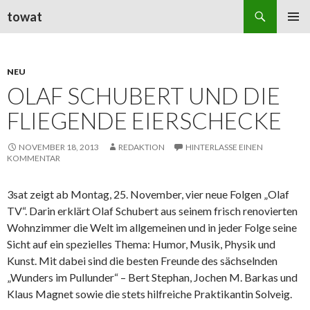
Suchen
towat
ZUM
PRIMÄR
INHALT
MENÜ
SPRINGEN
NEU
OLAF SCHUBERT UND DIE
FLIEGENDE EIERSCHECKE
NOVEMBER 18, 2013
REDAKTION
HINTERLASSE EINEN
KOMMENTAR
3sat zeigt ab Montag, 25. November, vier neue Folgen „Olaf
TV“. Darin erklärt Olaf Schubert aus seinem frisch renovierten
Wohnzimmer die Welt im allgemeinen und in jeder Folge seine
Sicht auf ein spezielles Thema: Humor, Musik, Physik und
Kunst. Mit dabei sind die besten Freunde des sächselnden
„Wunders im Pullunder“ – Bert Stephan, Jochen M. Barkas und
Klaus Magnet sowie die stets hilfreiche Praktikantin Solveig.