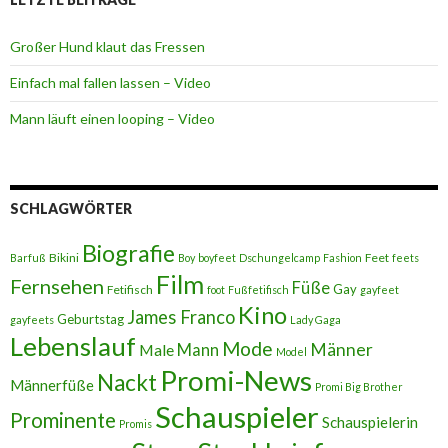
Großer Hund klaut das Fressen
Einfach mal fallen lassen – Video
Mann läuft einen looping – Video
SCHLAGWÖRTER
Biografie
Bikini
Feet
Barfuß
Boy
boyfeet
Dschungelcamp
Fashion
feets
Film
Fernsehen
Füße
Gay
Fetifisch
foot
Fußfetifisch
gayfeet
Kino
James Franco
Geburtstag
gayfeets
Lady Gaga
Lebenslauf
Mode
Männer
Male
Mann
Model
Promi-News
Nackt
Männerfüße
Promi Big Brother
Schauspieler
Prominente
Schauspielerin
Promis