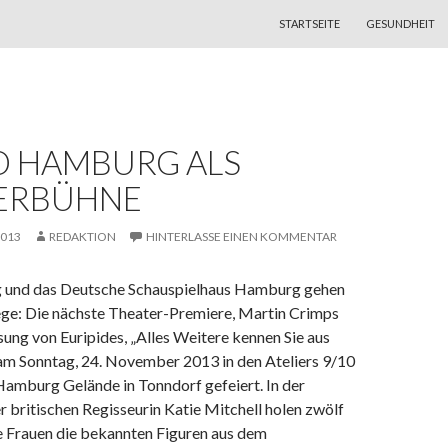
ZUM INHALT SPRINGEN
STARTSEITE
GESUNDHEIT
O HAMBURG ALS
ERBÜHNE
2013
REDAKTION
HINTERLASSE EINEN KOMMENTAR
 und das Deutsche Schauspielhaus Hamburg gehen
e: Die nächste Theater-Premiere, Martin Crimps
ung von Euripides, „Alles Weitere kennen Sie aus
am Sonntag, 24. November 2013 in den Ateliers 9/10
Hamburg Gelände in Tonndorf gefeiert. In der
 britischen Regisseurin Katie Mitchell holen zwölf
ge Frauen die bekannten Figuren aus dem