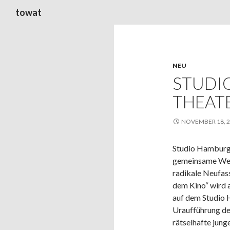
Suchen
towat
NEU
STUDI
THEAT
NOVEMBER 18, 
Studio Hamburg
gemeinsame Weg
radikale Neufass
dem Kino“ wird 
auf dem Studio 
Uraufführung der
rätselhafte jun