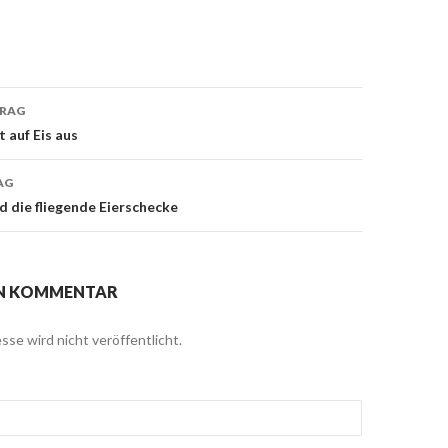
TRAG
navigation
 auf Eis aus
AG
d die fliegende Eierschecke
EN KOMMENTAR
sse wird nicht veröffentlicht.