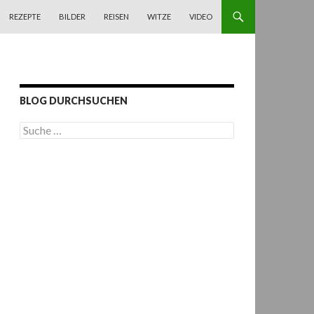
REZEPTE
BILDER
REISEN
WITZE
VIDEO
BLOG DURCHSUCHEN
S
u
c
h
e
n
a
c
h
: