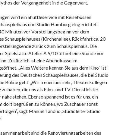
ythos der Vergangenheit in die Gegenwart.
ngen wird ein Shuttleservice mit Reisebussen
hauspielhaus und Studio Hamburg eingerichtet.
 40 Minuten vor Vorstellungsbeginn vor dem
 Schauspielhauses (Kirchenallee). Rückfahrt ca. 20
rstellungsende zurück zum Schauspielhaus. Die
r Spielstätte Atelier A 9/10 öffnet eine Stunde vor
nn. Zusätzlich ist eine Abendkasse im
eöffnet. „Alles Weitere kennen Sie aus dem Kino“ ist
ierung des Deutschen Schauspielhauses, die bei Studio
e Bühne geht. „Wir freuen uns sehr, Theaterkollegen
zu haben, die uns als Film- und TV-Dienstleister
nahe stehen. Ebenso spannend ist es für uns, ein
 dort begrüßen zu können, wo Zuschauer sonst
folgen“, sagt Manuel Tanduo, Studioleiter Studio
.
Zusammenarbeit sind die Renovierungsarbeiten des