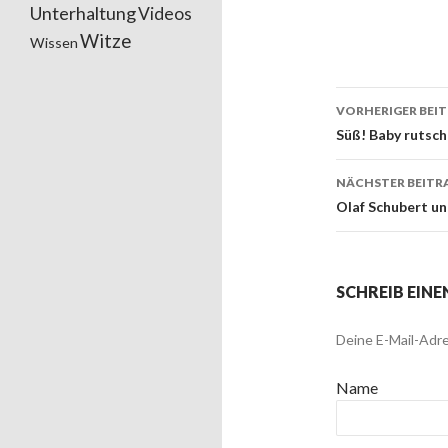
Unterhaltung
Videos
Witze
Wissen
VORHERIGER BEI
Beitrags
Süß! Baby rutscht
NÄCHSTER BEITR
Olaf Schubert un
SCHREIB EIN
Deine E-Mail-Adre
Name