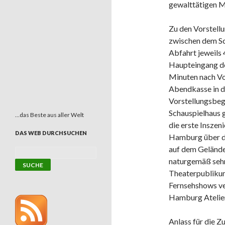
gewalttätigen M
Zu den Vorstellu
zwischen dem Sc
Abfahrt jeweils
Haupteingang des
Minuten nach Vo
Abendkasse in de
Vorstellungsbegi
Schauspielhaus g
…das Beste aus aller Welt
die erste Inszen
DAS WEB DURCHSUCHEN
Hamburg über di
auf dem Gelände 
naturgemäß sehr 
Theaterpublikum
Fernsehshows ver
Hamburg Atelier
Anlass für die 