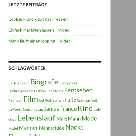
LETZTE BEITRÄGE
Großer Hund klaut das Fressen
Einfach mal fallen lassen – Video
Mann läuft einen looping – Video
SCHLAGWÖRTER
Biografie
Bikini
Barfuß
Boy
boyfeet
Fernsehen
Feet
Dschungelcamp
Fashion
feets
Film
Füße
Gay
Fetifisch
foot
Fußfetifisch
gayfeet
Kino
James Franco
Geburtstag
gayfeets
Lady
Lebenslauf
Mode
Male
Mann
Gaga
Nackt
Männer
Männerfüße
Model