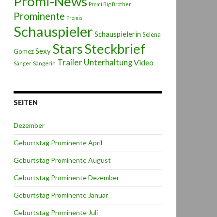
Promi-News
Promi Big Brother
Prominente
Promis
Schauspieler
Schauspielerin
Selena
Stars
Steckbrief
Sexy
Gomez
Trailer
Unterhaltung
Video
Sängerin
Sänger
SEITEN
Dezember
Geburtstag Prominente April
Geburtstag Prominente August
Geburtstag Prominente Dezember
Geburtstag Prominente Januar
Geburtstag Prominente Juli