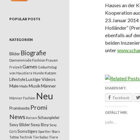
Hauses an der K
Kooperation auc
POPULAR POSTS
23. Januar 2014
Holländer“ (Pre
ebenfalls auf d
KATEGORIEN
beiden Inszenier
unter
www.schau
Biografie
Bilder
Damenmode
Fashion
Frauen
Games
Geburtstag
Freizeit
von
Katzen
Haustiere
Hunde
Lifestyle
Lustige Videos
Male
Musik
Männer
Mode
SHAREN MIT:
Neu
Facebook
Männer Fashion
Promi
Prominente
GEFÄLLT MIR:
News
Schauspieler
Reisen
Lade...
Sexy Boy
Sexy Bilder
Sexy
Sonstiges
Stars
Girls
Sportler
Tiere
Tattoo
Technik
Tierbabys