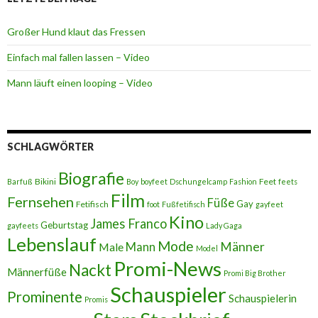
Großer Hund klaut das Fressen
Einfach mal fallen lassen – Video
Mann läuft einen looping – Video
SCHLAGWÖRTER
Biografie
Bikini
Feet
Barfuß
Boy
boyfeet
Dschungelcamp
Fashion
feets
Film
Fernsehen
Füße
Gay
Fetifisch
foot
Fußfetifisch
gayfeet
Kino
James Franco
Geburtstag
gayfeets
Lady Gaga
Lebenslauf
Mode
Männer
Male
Mann
Model
Promi-News
Nackt
Männerfüße
Promi Big Brother
Schauspieler
Prominente
Schauspielerin
Promis