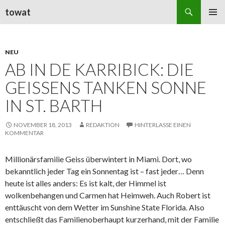
Suchen
towat
ZUM
PRIMÄR
INHALT
MENÜ
SPRINGEN
NEU
AB IN DE KARRIBICK: DIE
GEISSENS TANKEN SONNE
IN ST. BARTH
NOVEMBER 18, 2013
REDAKTION
HINTERLASSE EINEN
KOMMENTAR
Millionärsfamilie Geiss überwintert in Miami. Dort, wo
bekanntlich jeder Tag ein Sonnentag ist – fast jeder… Denn
heute ist alles anders: Es ist kalt, der Himmel ist
wolkenbehangen und Carmen hat Heimweh. Auch Robert ist
enttäuscht von dem Wetter im Sunshine State Florida. Also
entschließt das Familienoberhaupt kurzerhand, mit der Familie