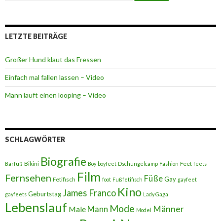
LETZTE BEITRÄGE
Großer Hund klaut das Fressen
Einfach mal fallen lassen – Video
Mann läuft einen looping – Video
SCHLAGWÖRTER
Biografie
Bikini
Feet
Barfuß
Boy
boyfeet
Dschungelcamp
Fashion
feets
Film
Fernsehen
Füße
Gay
Fetifisch
foot
Fußfetifisch
gayfeet
Kino
James Franco
Geburtstag
gayfeets
Lady Gaga
Lebenslauf
Mode
Männer
Male
Mann
Model