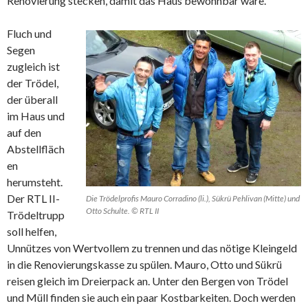
Renovierung stecken, damit das Haus bewohnbar wäre.
Fluch und
Segen
zugleich ist
der Trödel,
der überall
im Haus und
auf den
Abstellfläch
en
herumsteht.
Der RTL II-
Die Trödelprofis Mauro Corradino (li.), Sükrü Pehlivan (Mitte) und
Otto Schulte. © RTL II
Trödeltrupp
soll helfen,
Unnützes von Wertvollem zu trennen und das nötige Kleingeld
in die Renovierungskasse zu spülen. Mauro, Otto und Sükrü
reisen gleich im Dreierpack an. Unter den Bergen von Trödel
und Müll finden sie auch ein paar Kostbarkeiten. Doch werden