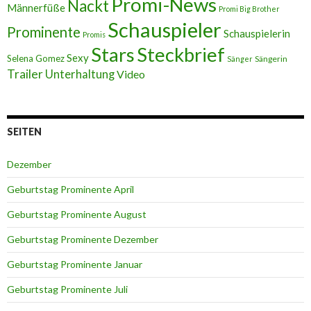
Promi-News
Nackt
Männerfüße
Promi Big Brother
Schauspieler
Prominente
Schauspielerin
Promis
Stars
Steckbrief
Sexy
Selena Gomez
Sängerin
Sänger
Trailer
Unterhaltung
Video
SEITEN
Dezember
Geburtstag Prominente April
Geburtstag Prominente August
Geburtstag Prominente Dezember
Geburtstag Prominente Januar
Geburtstag Prominente Juli