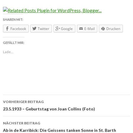
SHAREN MIT:
Facebook
Twitter
Google
E-Mail
Drucken
GEFÄLLT MIR:
Lade...
VORHERIGER BEITRAG
Beitragsnavigation
23.5.1933 – Geburtstag von Joan Collins (Foto)
NÄCHSTER BEITRAG
Ab in de Karribick: Die Geissens tanken Sonne in St. Barth