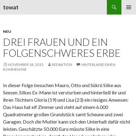
Suchen
towat
ZUM
PRIMÄR
INHALT
MENÜ
SPRINGEN
NEU
DREI FRAUEN UND EIN
FOLGENSCHWERES ERBE
NOVEMBER 18, 2013
REDAKTION
HINTERLASSE EINEN
KOMMENTAR
In dieser Folge besuchen Mauro, Otto und Sükrü Silke aus
Seesen. Silkes Ex-Mann ist verstorben und hinterließ ihr und
ihren Töchtern Gloria (19) und Lisa (23) ein riesiges Anwesen:
Das Haus hat elf Zimmer und steht auf einem 6.000
Quadratmeter großen Grundstück samt Scheune und zwei
Garagen. Doch die Mutter kann sich den Unterhalt dafür nicht
leisten. Geschätzte 50.000 Euro müsste Silke in eine