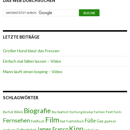
DAS WEB DURCHSUCHEN
LETZTE BEITRÄGE
Großer Hund klaut das Fressen
Einfach mal fallen lassen – Video
Mann läuft einen looping – Video
SCHLAGWÖRTER
Biografie
Bikini
Feet
Barfuß
Boy
boyfeet
Dschungelcamp
Fashion
feets
Film
Fernsehen
Füße
Gay
Fetifisch
foot
Fußfetifisch
gayfeet
Kino
James Franco
Geburtstag
gayfeets
Lady Gaga