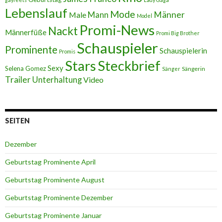
Lebenslauf
Mode
Männer
Male
Mann
Model
Promi-News
Nackt
Männerfüße
Promi Big Brother
Schauspieler
Prominente
Schauspielerin
Promis
Stars
Steckbrief
Sexy
Selena Gomez
Sängerin
Sänger
Trailer
Unterhaltung
Video
SEITEN
Dezember
Geburtstag Prominente April
Geburtstag Prominente August
Geburtstag Prominente Dezember
Geburtstag Prominente Januar