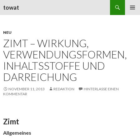
Suchen
towat
ZUM
PRIMÄR
INHALT
MENÜ
SPRINGEN
NEU
ZIMT – WIRKUNG,
VERWENDUNGSFORMEN,
INHALTSSTOFFE UND
DARREICHUNG
NOVEMBER 11, 2013
REDAKTION
HINTERLASSE EINEN
KOMMENTAR
Zimt
Allgemeines