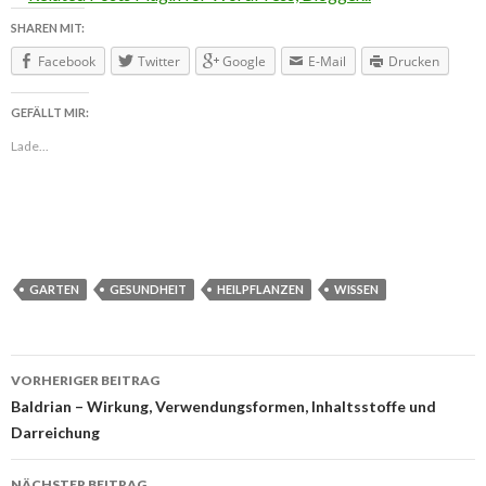
SHAREN MIT:
Facebook
Twitter
Google
E-Mail
Drucken
GEFÄLLT MIR:
Lade...
GARTEN
GESUNDHEIT
HEILPFLANZEN
WISSEN
VORHERIGER BEITRAG
Beitragsnavigation
Baldrian – Wirkung, Verwendungsformen, Inhaltsstoffe und
Darreichung
NÄCHSTER BEITRAG