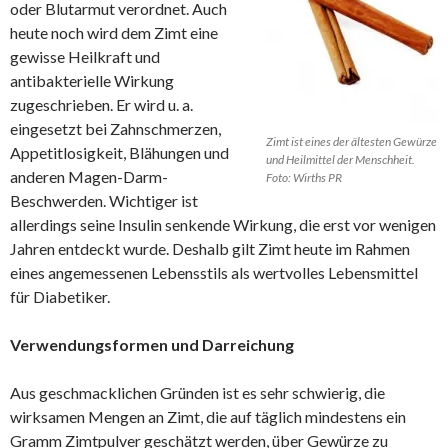
oder Blutarmut verordnet. Auch
heute noch wird dem Zimt eine
gewisse Heilkraft und
antibakterielle Wirkung
zugeschrieben. Er wird u. a.
eingesetzt bei Zahnschmerzen,
Zimt ist eines der ältesten Gewürze
Appetitlosigkeit, Blähungen und
und Heilmittel der Menschheit.
anderen Magen-Darm-
Foto: Wirths PR
Beschwerden. Wichtiger ist
allerdings seine Insulin senkende Wirkung, die erst vor wenigen
Jahren entdeckt wurde. Deshalb gilt Zimt heute im Rahmen
eines angemessenen Lebensstils als wertvolles Lebensmittel
für Diabetiker.
Verwendungsformen und Darreichung
Aus geschmacklichen Gründen ist es sehr schwierig, die
wirksamen Mengen an Zimt, die auf täglich mindestens ein
Gramm Zimtpulver geschätzt werden, über Gewürze zu