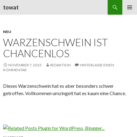
Suchen
towat
ZUM
PRIMÄR
INHALT
MENÜ
SPRINGEN
NEU
WARZENSCHWEIN IST
CHANCENLOS
NOVEMBER 7, 2013
REDAKTION
HINTERLASSE EINEN
KOMMENTAR
Dieses Warzenschwein hat es aber besonders schwer
getroffen. Vollkommen umzingelt hat es kaum eine Chance.