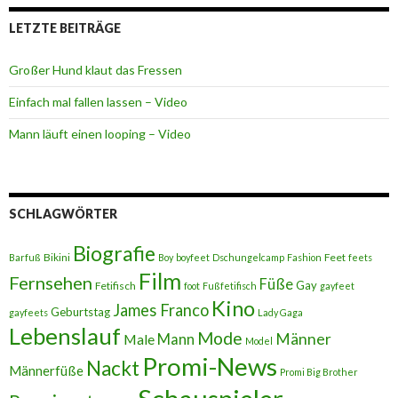
LETZTE BEITRÄGE
Großer Hund klaut das Fressen
Einfach mal fallen lassen – Video
Mann läuft einen looping – Video
SCHLAGWÖRTER
Biografie
Bikini
Feet
Barfuß
Boy
boyfeet
Dschungelcamp
Fashion
feets
Film
Fernsehen
Füße
Gay
Fetifisch
foot
Fußfetifisch
gayfeet
Kino
James Franco
Geburtstag
gayfeets
Lady Gaga
Lebenslauf
Mode
Männer
Male
Mann
Model
Promi-News
Nackt
Männerfüße
Promi Big Brother