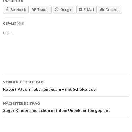
SHAREN MIT:
Facebook
Twitter
Google
E-Mail
Drucken
GEFÄLLT MIR:
Lade...
VORHERIGER BEITRAG
Beitragsnavigation
Robert Atzorn lebt genügsam – mit Schokolade
NÄCHSTER BEITRAG
Sogar Kinder sind schon mit dem Unbekannten geplant