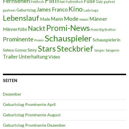
Film
Fernsehen
Füße
Gay
Fetifisch
foot
Fußfetifisch
gayfeet
Kino
James Franco
Geburtstag
gayfeets
Lady Gaga
Lebenslauf
Mode
Männer
Male
Mann
Model
Promi-News
Nackt
Männerfüße
Promi Big Brother
Schauspieler
Prominente
Schauspielerin
Promis
Stars
Steckbrief
Sexy
Selena Gomez
Sängerin
Sänger
Trailer
Unterhaltung
Video
SEITEN
Dezember
Geburtstag Prominente April
Geburtstag Prominente August
Geburtstag Prominente Dezember