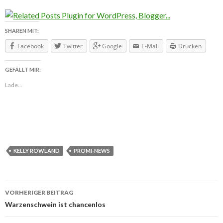
SHAREN MIT:
Facebook
Twitter
Google
E-Mail
Drucken
GEFÄLLT MIR:
Lade...
KELLY ROWLAND
PROMI-NEWS
VORHERIGER BEITRAG
Beitragsnavigation
Warzenschwein ist chancenlos