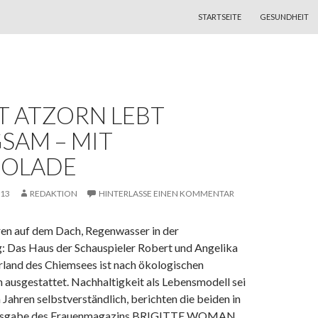
ZUM INHALT SPRINGEN
STARTSEITE
GESUNDHEIT
T ATZORN LEBT
SAM – MIT
OLADE
013
REDAKTION
HINTERLASSE EINEN KOMMENTAR
en auf dem Dach, Regenwasser in der
g: Das Haus der Schauspieler Robert und Angelika
rland des Chiemsees ist nach ökologischen
 ausgestattet. Nachhaltigkeit als Lebensmodell sei
en Jahren selbstverständlich, berichten die beiden in
 Ausgabe des Frauenmagazins BRIGITTE WOMAN