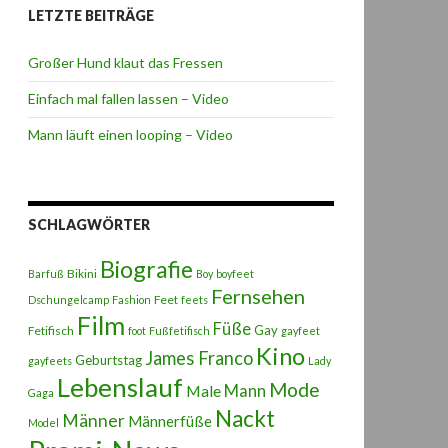
LETZTE BEITRÄGE
Großer Hund klaut das Fressen
Einfach mal fallen lassen – Video
Mann läuft einen looping – Video
SCHLAGWÖRTER
Biografie
Bikini
Barfuß
Boy
boyfeet
Fernsehen
Feet
Dschungelcamp
Fashion
feets
Film
Füße
Gay
Fetifisch
foot
Fußfetifisch
gayfeet
Kino
James Franco
Geburtstag
gayfeets
Lady
Lebenslauf
Mode
Male
Mann
Gaga
Nackt
Männer
Männerfüße
Model