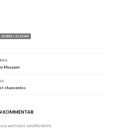
ROBERT ATZORN
TRAG
navigation
im Museum
AG
st chancenlos
EN KOMMENTAR
sse wird nicht veröffentlicht.