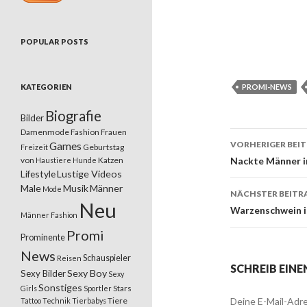
POPULAR POSTS
KATEGORIEN
PROMI-NEWS
Biografie
Bilder
Damenmode
Fashion
Frauen
VORHERIGER BEI
Games
Geburtstag
Freizeit
Beitrags
von
Katzen
Nackte Männer 
Haustiere
Hunde
Lifestyle
Lustige Videos
Male
Musik
Männer
Mode
NÄCHSTER BEITR
Neu
Warzenschwein i
Männer Fashion
Promi
Prominente
News
Schauspieler
Reisen
SCHREIB EIN
Sexy Boy
Sexy Bilder
Sexy
Sonstiges
Stars
Girls
Sportler
Tiere
Deine E-Mail-Adre
Tattoo
Technik
Tierbabys