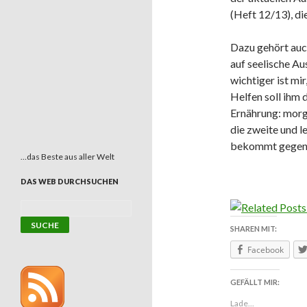
(Heft 12/13), die
Dazu gehört auc
auf seelische Au
wichtiger ist mir
Helfen soll ihm 
Ernährung: morg
die zweite und l
bekommt gegen 
…das Beste aus aller Welt
DAS WEB DURCHSUCHEN
SHAREN MIT:
Facebook
GEFÄLLT MIR:
Lade...