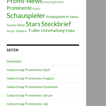
Promi-News
Promi Big Brother
Prominente
Promis
Schauspieler
Schauspielerin
Selena
Stars
Steckbrief
Sexy
Gomez
Trailer
Unterhaltung
Video
Sängerin
Sänger
SEITEN
Dezember
Geburtstag Prominente April
Geburtstag Prominente August
Geburtstag Prominente Dezember
Geburtstag Prominente Januar
Geburtstag Prominente Juli