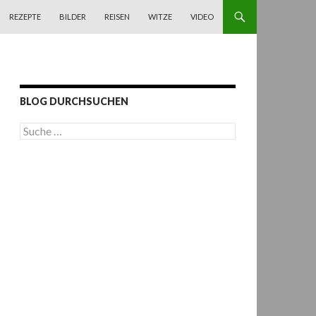
REZEPTE
BILDER
REISEN
WITZE
VIDEO
BLOG DURCHSUCHEN
S
u
c
h
e
n
a
c
h
: