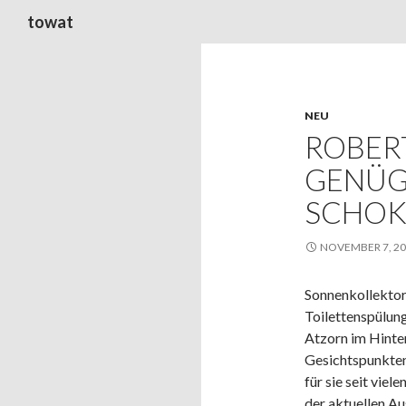
Suchen
towat
NEU
ROBER
GENÜG
SCHOK
NOVEMBER 7, 2
Sonnenkollektor
Toilettenspülun
Atzorn im Hinte
Gesichtspunkten
für sie seit viel
der aktuellen