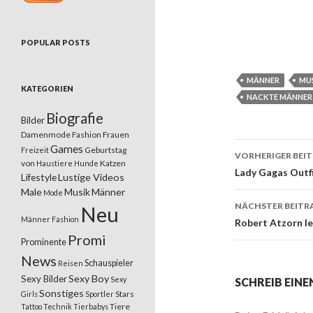
POPULAR POSTS
MÄNNER
MU
KATEGORIEN
NACKTE MÄNNER
Biografie
Bilder
Damenmode
Fashion
Frauen
Games
Geburtstag
Freizeit
VORHERIGER BEI
von
Katzen
Haustiere
Hunde
Beitrags
Lady Gagas Outfi
Lifestyle
Lustige Videos
Male
Musik
Männer
Mode
NÄCHSTER BEITR
Neu
Männer Fashion
Robert Atzorn l
Promi
Prominente
News
Schauspieler
Reisen
Sexy Boy
Sexy Bilder
Sexy
SCHREIB EIN
Sonstiges
Stars
Girls
Sportler
Tiere
Tattoo
Technik
Tierbabys