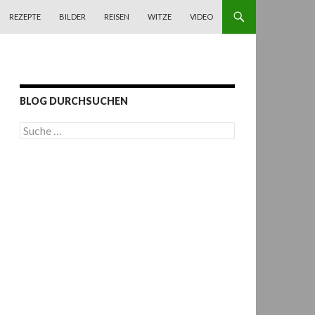
REZEPTE
BILDER
REISEN
WITZE
VIDEO
BLOG DURCHSUCHEN
S
u
c
h
e
n
a
c
h
: