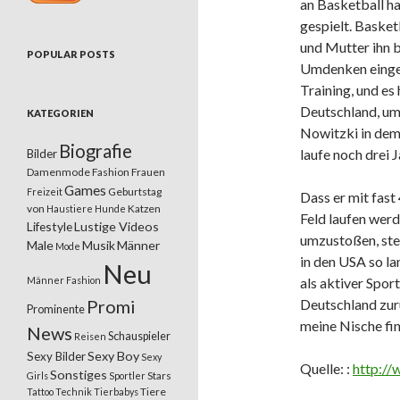
an Basketball h
gespielt. Basket
und Mutter ihn b
POPULAR POSTS
Umdenken einges
Training, und es
Deutschland, um 
KATEGORIEN
Nowitzki in dem 
Biografie
laufe noch drei J
Bilder
Damenmode
Fashion
Frauen
Games
Geburtstag
Freizeit
Dass er mit fast
von
Katzen
Haustiere
Hunde
Feld laufen werd
Lifestyle
Lustige Videos
umzustoßen, stel
Male
Musik
Männer
Mode
in den USA so la
Neu
Männer Fashion
als aktiver Spor
Promi
Deutschland zurü
Prominente
meine Nische fi
News
Schauspieler
Reisen
Sexy Boy
Sexy Bilder
Sexy
Quelle: :
http://
Sonstiges
Stars
Girls
Sportler
Tiere
Tattoo
Technik
Tierbabys