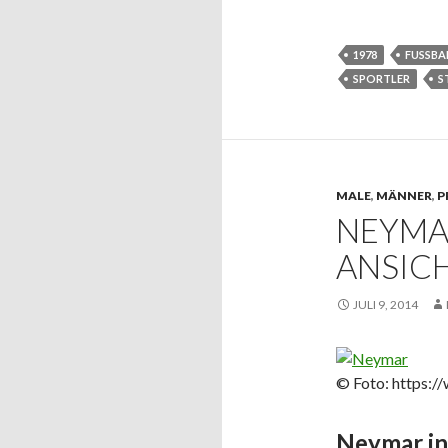
1978
FUSSBAL
SPORTLER
S
MALE
,
MÄNNER
,
P
NEYMA
ANSIC
JULI 9, 2014
© Foto: https:/
Neymar in