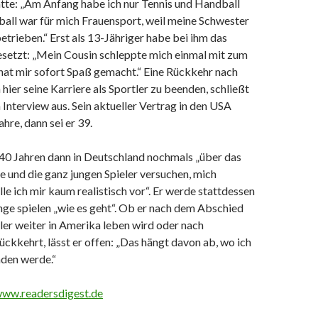
atte: „Am Anfang habe ich nur Tennis und Handball
ball war für mich Frauensport, weil meine Schwester
etrieben.“ Erst als 13-Jähriger habe bei ihm das
etzt: „Mein Cousin schleppte mich einmal mit zum
 hat mir sofort Spaß gemacht.“ Eine Rückkehr nach
hier seine Karriere als Sportler zu beenden, schließt
Interview aus. Sein aktueller Vertrag in den USA
ahre, dann sei er 39.
 40 Jahren dann in Deutschland nochmals „über das
e und die ganz jungen Spieler versuchen, mich
le ich mir kaum realistisch vor“. Er werde stattdessen
nge spielen „wie es geht“. Ob er nach dem Abschied
tler weiter in Amerika leben wird oder nach
ckkehrt, lässt er offen: „Das hängt davon ab, wo ich
nden werde.“
www.readersdigest.de