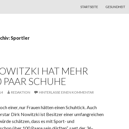
ZUM INHALT SPRINGEN
STARTSEITE
GESUNDHEIT
hiv: Sportler
NOWITZKI HAT MEHR
0 PAAR SCHUHE
14
REDAKTION
HINTERLASSE EINEN KOMMENTAR
noch einer, nur Frauen hätten einen Schuhtick. Auch
rstar Dirk Nowitzki ist Besitzer einer umfangreichen
ürde schätzen, dass es mit Sport- und
chon über 100 Paare sein dürften“, sagt der 36-