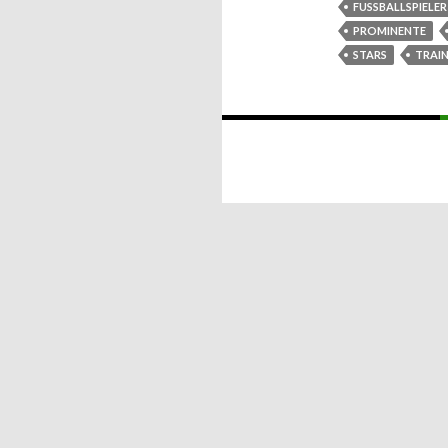
FUSSBALLSPIELER
PROMINENTE
STARS
TRAIN
Beitrags-
Navigation