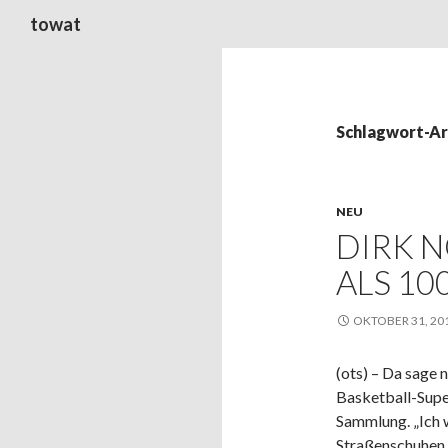
Suchen
towat
Schlagwort-Arc
NEU
DIRK 
ALS 10
OKTOBER 31, 20
(ots) – Da sage 
Basketball-Supe
Sammlung. „Ich w
Straßenschuhen s