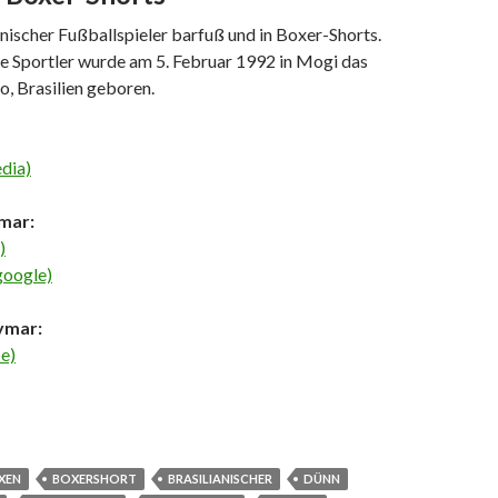
nischer Fußballspieler barfuß und in Boxer-Shorts.
e Sportler wurde am 5. Februar 1992 in Mogi das
o, Brasilien geboren.
dia)
mar:
)
google)
ymar:
e)
XEN
BOXERSHORT
BRASILIANISCHER
DÜNN