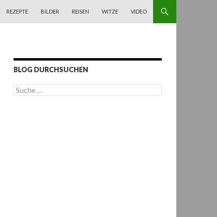
REZEPTE
BILDER
REISEN
WITZE
VIDEO
BLOG DURCHSUCHEN
S
u
c
h
e
n
a
c
h
: