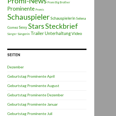
Promi-News
Promi Big Brother
Prominente
Promis
Schauspieler
Schauspielerin
Selena
Stars
Steckbrief
Sexy
Gomez
Trailer
Unterhaltung
Video
Sängerin
Sänger
SEITEN
Dezember
Geburtstag Prominente April
Geburtstag Prominente August
Geburtstag Prominente Dezember
Geburtstag Prominente Januar
Geburtstag Prominente Juli