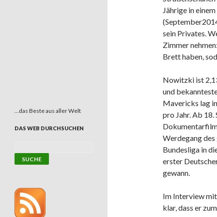
Jährige in eine
(September2014)
sein Privates. W
Zimmer nehmen: 
Brett haben, sod
Nowitzki ist 2,1
und bekanntesten
Mavericks lag in
…das Beste aus aller Welt
pro Jahr. Ab 18.
Dokumentarfilm 
DAS WEB DURCHSUCHEN
Werdegang des 
Bundesliga in di
erster Deutsche
gewann.
Im Interview mi
klar, dass er zu