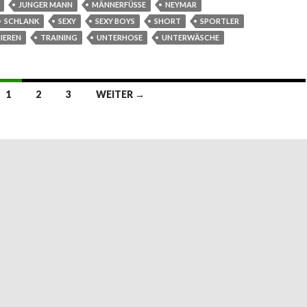
JUNGER MANN
MÄNNERFÜSSE
NEYMAR
SCHLANK
SEXY
SEXY BOYS
SHORT
SPORTLER
IEREN
TRAINING
UNTERHOSE
UNTERWÄSCHE
1
2
3
WEITER →