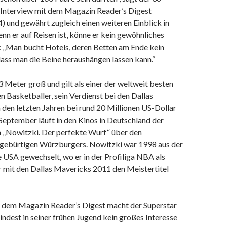
m Interview mit dem Magazin Reader’s Digest
 und gewährt zugleich einen weiteren Einblick in
enn er auf Reisen ist, könne er kein gewöhnliches
„Man bucht Hotels, deren Betten am Ende kein
ass man die Beine heraushängen lassen kann.“
3 Meter groß und gilt als einer der weltweit besten
 Basketballer, sein Verdienst bei den Dallas
 den letzten Jahren bei rund 20 Millionen US-Dollar
 September läuft in den Kinos in Deutschland der
„Nowitzki. Der perfekte Wurf“ über den
gebürtigen Würzburgers. Nowitzki war 1998 aus der
e USA gewechselt, wo er in der Profiliga NBA als
r mit den Dallas Mavericks 2011 den Meistertitel
t dem Magazin Reader’s Digest macht der Superstar
mindest in seiner frühen Jugend kein großes Interesse