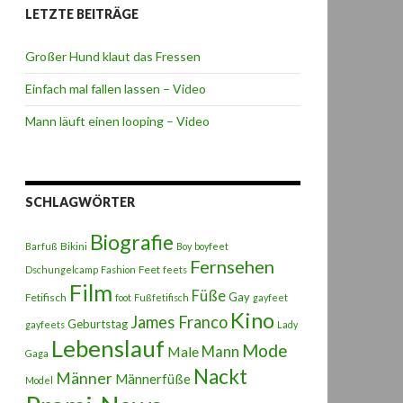
LETZTE BEITRÄGE
Großer Hund klaut das Fressen
Einfach mal fallen lassen – Video
Mann läuft einen looping – Video
SCHLAGWÖRTER
Biografie
Bikini
Barfuß
Boy
boyfeet
Fernsehen
Feet
Dschungelcamp
Fashion
feets
Film
Füße
Gay
Fetifisch
foot
Fußfetifisch
gayfeet
Kino
James Franco
Geburtstag
gayfeets
Lady
Lebenslauf
Mode
Male
Mann
Gaga
Nackt
Männer
Männerfüße
Model