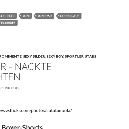
LSPIELER
JUNI
JUNI 1978
LEBENSLAUF
TECKBRIEF
ROMINENTE
,
SEXY BILDER
,
SEXY BOY
,
SPORTLER
,
STARS
R – NACKTE
HTEN
REDAKTION
/www.flickr.com/photos/catatanbola/
 Boxer-Shorts