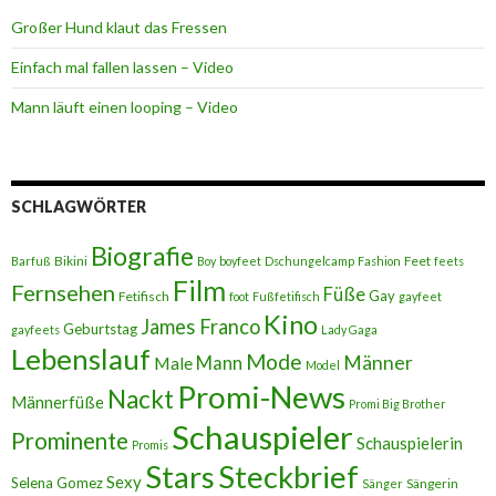
Großer Hund klaut das Fressen
Einfach mal fallen lassen – Video
Mann läuft einen looping – Video
SCHLAGWÖRTER
Biografie
Bikini
Feet
Barfuß
Boy
boyfeet
Dschungelcamp
Fashion
feets
Film
Fernsehen
Füße
Gay
Fetifisch
foot
Fußfetifisch
gayfeet
Kino
James Franco
Geburtstag
gayfeets
Lady Gaga
Lebenslauf
Mode
Männer
Male
Mann
Model
Promi-News
Nackt
Männerfüße
Promi Big Brother
Schauspieler
Prominente
Schauspielerin
Promis
Stars
Steckbrief
Sexy
Selena Gomez
Sängerin
Sänger