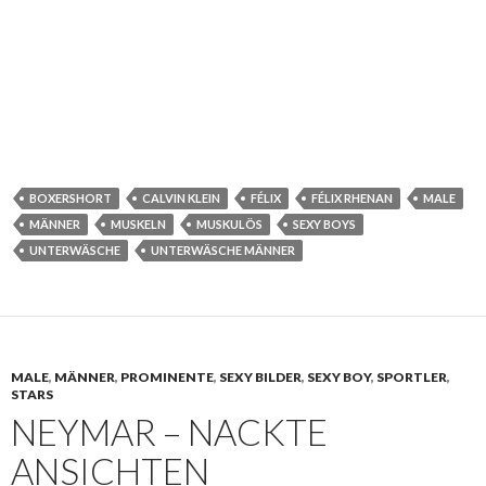
BOXERSHORT
CALVIN KLEIN
FÉLIX
FÉLIX RHENAN
MALE
MÄNNER
MUSKELN
MUSKULÖS
SEXY BOYS
UNTERWÄSCHE
UNTERWÄSCHE MÄNNER
MALE
,
MÄNNER
,
PROMINENTE
,
SEXY BILDER
,
SEXY BOY
,
SPORTLER
,
STARS
NEYMAR – NACKTE
ANSICHTEN