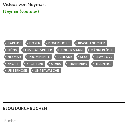
Videos von Neymar:
Neymar (youtube)
BARFUSS
BOXEN
BOXERSHORT
BRASILIANISCHER
DÜNN
FUSSBALLSPIELER
JUNGER MANN
MÄNNERFÜSSE
NEYMAR
PROMINENTE
SCHLANK
SEXY
SEXY BOYS
SHORT
SPORTLER
STARS
TRAINIEREN
TRAINING
UNTERHOSE
UNTERWÄSCHE
BLOG DURCHSUCHEN
S
u