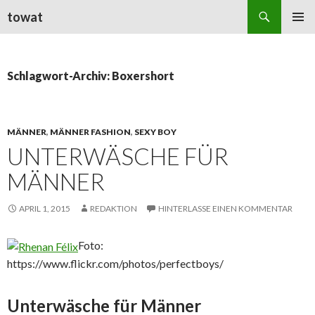
Suchen
towat
ZUM
PRIMÄR
INHALT
MENÜ
SPRINGEN
Schlagwort-Archiv: Boxershort
MÄNNER
,
MÄNNER FASHION
,
SEXY BOY
UNTERWÄSCHE FÜR
MÄNNER
APRIL 1, 2015
REDAKTION
HINTERLASSE EINEN KOMMENTAR
Foto:
https://www.flickr.com/photos/perfectboys/
Unterwäsche für Männer