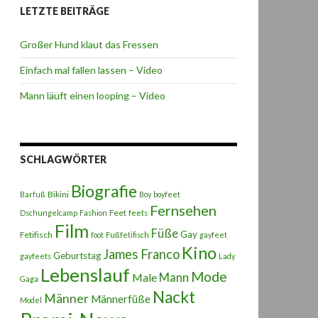
LETZTE BEITRÄGE
Großer Hund klaut das Fressen
Einfach mal fallen lassen – Video
Mann läuft einen looping – Video
SCHLAGWÖRTER
Biografie
Bikini
Barfuß
Boy
boyfeet
Fernsehen
Feet
Dschungelcamp
Fashion
feets
Film
Füße
Gay
Fetifisch
foot
Fußfetifisch
gayfeet
Kino
James Franco
Geburtstag
gayfeets
Lady
Lebenslauf
Mode
Male
Mann
Gaga
Nackt
Männer
Männerfüße
Model