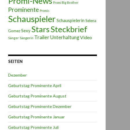
Promi-News
Promi Big Brother
Prominente
Promis
Schauspieler
Schauspielerin
Selena
Stars
Steckbrief
Sexy
Gomez
Trailer
Unterhaltung
Video
Sängerin
Sänger
SEITEN
Dezember
Geburtstag Prominente April
Geburtstag Prominente August
Geburtstag Prominente Dezember
Geburtstag Prominente Januar
Geburtstag Prominente Juli