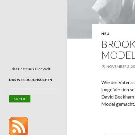
NEU
BROOK
MODELT
NOVEMBER 2, 2
…das Beste aus aller Welt
DAS WEB DURCHSUCHEN
Wie der Vater, s
junge Version se
David Beckham h
Model gemacht.