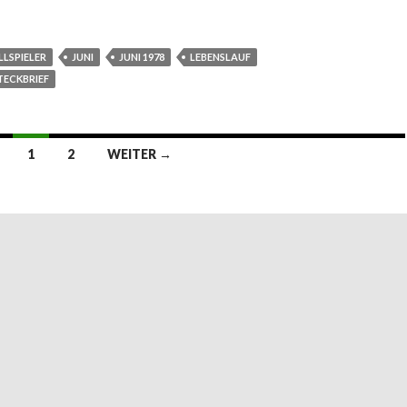
LSPIELER
JUNI
JUNI 1978
LEBENSLAUF
TECKBRIEF
1
2
WEITER →