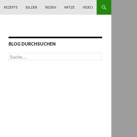
REZEPTE
BILDER
REISEN
WITZE
VIDEO
BLOG DURCHSUCHEN
S
u
c
h
e
n
a
c
h
: