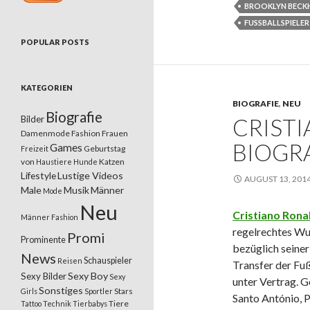
BROOKLYN BEC
FUSSBALLSPIELER
POPULAR POSTS
KATEGORIEN
BIOGRAFIE
,
NEU
Biografie
Bilder
CRIST
Damenmode
Fashion
Frauen
BIOGRA
Games
Geburtstag
Freizeit
von
Katzen
Haustiere
Hunde
Lifestyle
Lustige Videos
AUGUST 13, 201
Male
Musik
Männer
Mode
Neu
Cristiano Rona
Männer Fashion
regelrechtes Wu
Promi
Prominente
bezüglich seiner
News
Schauspieler
Reisen
Transfer der Fu
Sexy Boy
Sexy Bilder
Sexy
unter Vertrag. 
Sonstiges
Stars
Girls
Sportler
Santo António, P
Tiere
Tattoo
Technik
Tierbabys