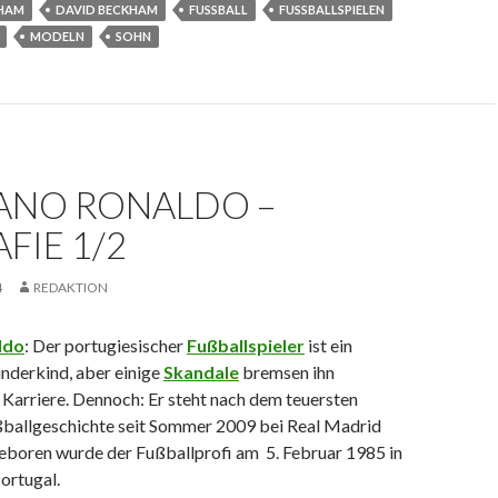
KHAM
DAVID BECKHAM
FUSSBALL
FUSSBALLSPIELEN
MODELN
SOHN
IANO RONALDO –
FIE 1/2
4
REDAKTION
ldo
: Der portugiesischer
Fußballspieler
ist ein
nderkind, aber einige
Skandale
bremsen ihn
 Karriere. Dennoch: Er steht nach dem teuersten
ßballgeschichte seit Sommer 2009 bei Real Madrid
Geboren wurde der Fußballprofi am 5. Februar 1985 in
ortugal.