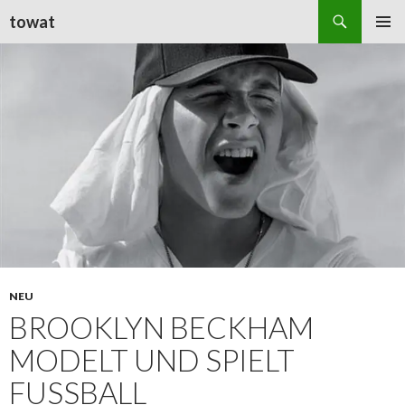
Suchen
towat
ZUM
PRIMÄR
INHALT
MENÜ
SPRINGEN
NEU
BROOKLYN BECKHAM
MODELT UND SPIELT
FUSSBALL