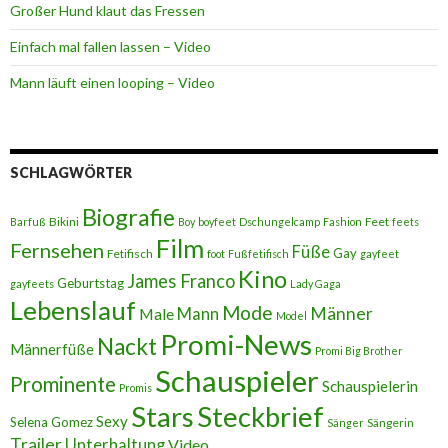
Großer Hund klaut das Fressen
Einfach mal fallen lassen – Video
Mann läuft einen looping – Video
SCHLAGWÖRTER
Biografie
Bikini
Feet
Barfuß
Boy
boyfeet
Dschungelcamp
Fashion
feets
Film
Fernsehen
Füße
Gay
Fetifisch
foot
Fußfetifisch
gayfeet
Kino
James Franco
Geburtstag
gayfeets
Lady Gaga
Lebenslauf
Mode
Männer
Male
Mann
Model
Promi-News
Nackt
Männerfüße
Promi Big Brother
Schauspieler
Prominente
Schauspielerin
Promis
Stars
Steckbrief
Sexy
Selena Gomez
Sängerin
Sänger
Trailer
Unterhaltung
Video