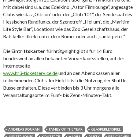
Mit dabei sind u. a. das Edelkino „Astor Filmlounge“, angesagte
Clubs wie das „Gibson“ oder der „Club 101“, der Sendesaal des
Hessischen Rundfunks, der Szenetreff „Helium“, die „Maritim
Life Style Bar“, Locations wie das Zoo Gesellschaftshaus, der
Ratskeller direkt unter dem Römer oder auch „sankt peter“.
Die
Eintrittskarten
für hr3@night gibt’s für 14 Euro
bundesweit an allen bekannten Vorverkaufsstellen, auf der
Internetseite
www.hr3-ticketservice.de
und an den Abendkassen aller
teilnehmenden Clubs. Im Eintritt ist die Nutzung der Shuttle-
Busse enthalten. Diese verbinden bis 3 Uhr morgens alle
Veranstaltungsorte im Fünf- bis Zehn-Minuten-Takt.
ANDREAS BOURANI
FAMILY OF THE YEAR
GLASPERLENSPIEL
JUPITER JONES
KONZERTE
MAXIM
PARTY
REA GARVEY