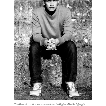
Tim Bendzko tritt zusammen mit der hr-Bigband bei hr3@night