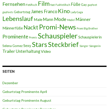
Film
Fernsehen
Füße
Gay
Fetifisch
foot
Fußfetifisch
gayfeet
Kino
James Franco
Geburtstag
gayfeets
Lady Gaga
Lebenslauf
Mode
Männer
Male
Mann
Model
Promi-News
Nackt
Männerfüße
Promi Big Brother
Schauspieler
Prominente
Schauspielerin
Promis
Stars
Steckbrief
Sexy
Selena Gomez
Sängerin
Sänger
Trailer
Unterhaltung
Video
SEITEN
Dezember
Geburtstag Prominente April
Geburtstag Prominente August