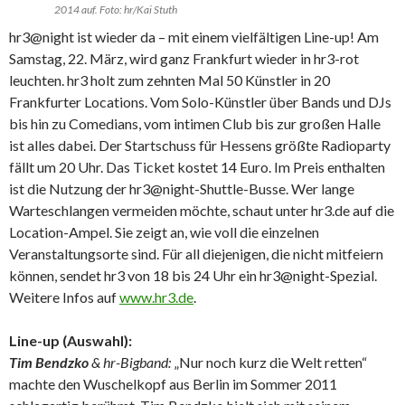
2014 auf. Foto: hr/Kai Stuth
hr3@night ist wieder da – mit einem vielfältigen Line-up! Am
Samstag, 22. März, wird ganz Frankfurt wieder in hr3-rot
leuchten. hr3 holt zum zehnten Mal 50 Künstler in 20
Frankfurter Locations. Vom Solo-Künstler über Bands und DJs
bis hin zu Comedians, vom intimen Club bis zur großen Halle
ist alles dabei. Der Startschuss für Hessens größte Radioparty
fällt um 20 Uhr. Das Ticket kostet 14 Euro. Im Preis enthalten
ist die Nutzung der hr3@night-Shuttle-Busse. Wer lange
Warteschlangen vermeiden möchte, schaut unter hr3.de auf die
Location-Ampel. Sie zeigt an, wie voll die einzelnen
Veranstaltungsorte sind. Für all diejenigen, die nicht mitfeiern
können, sendet hr3 von 18 bis 24 Uhr ein hr3@night-Spezial.
Weitere Infos auf
www.hr3.de
.
Line-up (Auswahl):
Tim Bendzko
& hr-Bigband:
„Nur noch kurz die Welt retten“
machte den Wuschelkopf aus Berlin im Sommer 2011