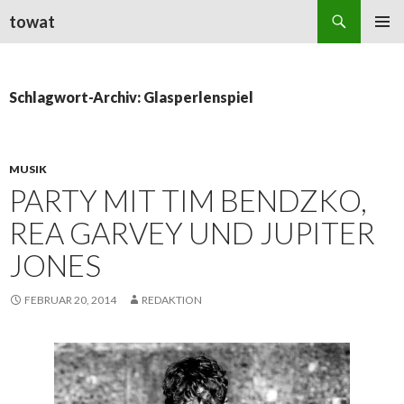
Suchen
towat
ZUM
PRIMÄR
INHALT
MENÜ
SPRINGEN
Schlagwort-Archiv: Glasperlenspiel
MUSIK
PARTY MIT TIM BENDZKO,
REA GARVEY UND JUPITER
JONES
FEBRUAR 20, 2014
REDAKTION