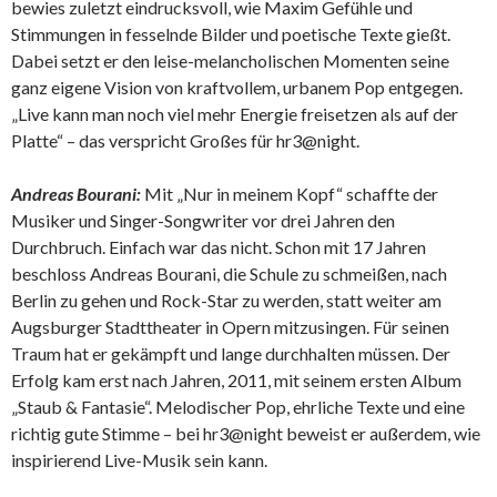
bewies zuletzt eindrucksvoll, wie Maxim Gefühle und
Stimmungen in fesselnde Bilder und poetische Texte gießt.
Dabei setzt er den leise-melancholischen Momenten seine
ganz eigene Vision von kraftvollem, urbanem Pop entgegen.
„Live kann man noch viel mehr Energie freisetzen als auf der
Platte“ – das verspricht Großes für hr3@night.
Andreas Bourani:
Mit „Nur in meinem Kopf“ schaffte der
Musiker und Singer-Songwriter vor drei Jahren den
Durchbruch. Einfach war das nicht. Schon mit 17 Jahren
beschloss Andreas Bourani, die Schule zu schmeißen, nach
Berlin zu gehen und Rock-Star zu werden, statt weiter am
Augsburger Stadttheater in Opern mitzusingen. Für seinen
Traum hat er gekämpft und lange durchhalten müssen. Der
Erfolg kam erst nach Jahren, 2011, mit seinem ersten Album
„Staub & Fantasie“. Melodischer Pop, ehrliche Texte und eine
richtig gute Stimme – bei hr3@night beweist er außerdem, wie
inspirierend Live-Musik sein kann.