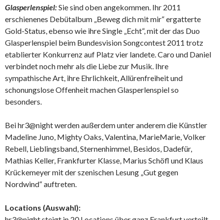
Glasperlenspiel:
Sie sind oben angekommen. Ihr 2011
erschienenes Debütalbum „Beweg dich mit mir“ ergatterte
Gold-Status, ebenso wie ihre Single „Echt“, mit der das Duo
Glasperlenspiel beim Bundesvision Songcontest 2011 trotz
etablierter Konkurrenz auf Platz vier landete. Caro und Daniel
verbindet noch mehr als die Liebe zur Musik. Ihre
sympathische Art, ihre Ehrlichkeit, Allürenfreiheit und
schonungslose Offenheit machen Glasperlenspiel so
besonders.
Bei hr3@night werden außerdem unter anderem die Künstler
Madeline Juno, Mighty Oaks, Valentina, MarieMarie, Volker
Rebell, Lieblingsband, Sternenhimmel, Besidos, Dadefür,
Mathias Keller, Frankfurter Klasse, Marius Schöfl und Klaus
Krückemeyer mit der szenischen Lesung „Gut gegen
Nordwind“ auftreten.
Locations (Auswahl):
hr3@night steigt in 20 Locations über ganz Frankfurt verteilt.