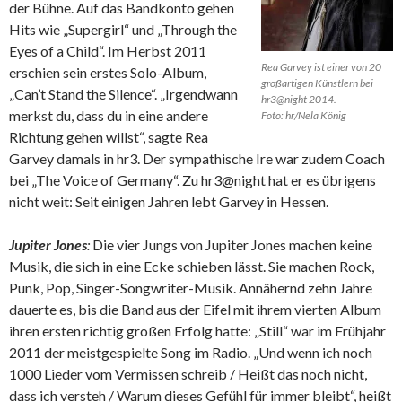
der Bühne. Auf das Bandkonto gehen
Hits wie „Supergirl“ und „Through the
Eyes of a Child“. Im Herbst 2011
Rea Garvey ist einer von 20
erschien sein erstes Solo-Album,
großartigen Künstlern bei
„Can’t Stand the Silence“. „Irgendwann
hr3@night 2014.
merkst du, dass du in eine andere
Foto: hr/Nela König
Richtung gehen willst“, sagte Rea
Garvey damals in hr3. Der sympathische Ire war zudem Coach
bei „The Voice of Germany“. Zu hr3@night hat er es übrigens
nicht weit: Seit einigen Jahren lebt Garvey in Hessen.
Jupiter Jones
:
Die vier Jungs von Jupiter Jones machen keine
Musik, die sich in eine Ecke schieben lässt. Sie machen Rock,
Punk, Pop, Singer-Songwriter-Musik. Annähernd zehn Jahre
dauerte es, bis die Band aus der Eifel mit ihrem vierten Album
ihren ersten richtig großen Erfolg hatte: „Still“ war im Frühjahr
2011 der meistgespielte Song im Radio. „Und wenn ich noch
1000 Lieder vom Vermissen schreib / Heißt das noch nicht,
dass ich versteh / Warum dieses Gefühl für immer bleibt“, heißt