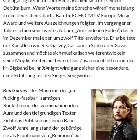
schlagartig berühmt. Tim Bendzko hielt sich mit seinem
Debütalbum „Wenn Worte meine Sprache wären“ monatelang
in den deutschen Charts. Bambi, ECHO, MTV Europe Music
Award und weitere Auszeichnungen folgten. Im vergangenen
Jahr erschien sein zweites Album, „Am seidenen Faden“, das er
im Dezember mal eben um zwölf Titel erweiterte. Er arbeitete
mit Künstlern wie Rea Garvey, Cassandra Steen oder Xavas
zusammen und möchte sich musikalisch weiterentwickeln,
seine Möglichkeiten austesten. Das Zusammentreffen mit der
hr-Bigband bei hr3@night wird ganz sicher eine besondere,
neue Erfahrung für den Singer-Songwriter.
Rea Garvey
:
Der Mann mit der „un-
fucking-fassbar“ samtigen
Rockstimme, der vereinnahmenden
Aura und den tiefgründigen Texten
zieht das Publikum in seinen Bann.
Zwölf Jahre lang stand der gebürtige
Ire als Frontmann von „Reamonn“ auf