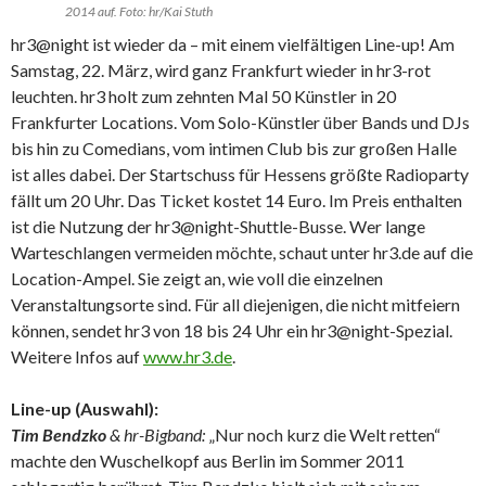
2014 auf. Foto: hr/Kai Stuth
hr3@night ist wieder da – mit einem vielfältigen Line-up! Am
Samstag, 22. März, wird ganz Frankfurt wieder in hr3-rot
leuchten. hr3 holt zum zehnten Mal 50 Künstler in 20
Frankfurter Locations. Vom Solo-Künstler über Bands und DJs
bis hin zu Comedians, vom intimen Club bis zur großen Halle
ist alles dabei. Der Startschuss für Hessens größte Radioparty
fällt um 20 Uhr. Das Ticket kostet 14 Euro. Im Preis enthalten
ist die Nutzung der hr3@night-Shuttle-Busse. Wer lange
Warteschlangen vermeiden möchte, schaut unter hr3.de auf die
Location-Ampel. Sie zeigt an, wie voll die einzelnen
Veranstaltungsorte sind. Für all diejenigen, die nicht mitfeiern
können, sendet hr3 von 18 bis 24 Uhr ein hr3@night-Spezial.
Weitere Infos auf
www.hr3.de
.
Line-up (Auswahl):
Tim Bendzko
& hr-Bigband:
„Nur noch kurz die Welt retten“
machte den Wuschelkopf aus Berlin im Sommer 2011