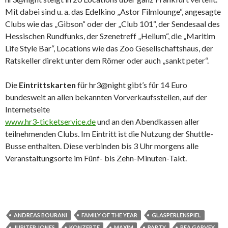
Mit dabei sind u. a. das Edelkino „Astor Filmlounge“, angesagte
Clubs wie das „Gibson“ oder der „Club 101“, der Sendesaal des
Hessischen Rundfunks, der Szenetreff „Helium“, die „Maritim
Life Style Bar“, Locations wie das Zoo Gesellschaftshaus, der
Ratskeller direkt unter dem Römer oder auch „sankt peter“.
Die
Eintrittskarten
für hr3@night gibt’s für 14 Euro
bundesweit an allen bekannten Vorverkaufsstellen, auf der
Internetseite
www.hr3-ticketservice.de
und an den Abendkassen aller
teilnehmenden Clubs. Im Eintritt ist die Nutzung der Shuttle-
Busse enthalten. Diese verbinden bis 3 Uhr morgens alle
Veranstaltungsorte im Fünf- bis Zehn-Minuten-Takt.
ANDREAS BOURANI
FAMILY OF THE YEAR
GLASPERLENSPIEL
JUPITER JONES
KONZERTE
MAXIM
PARTY
REA GARVEY