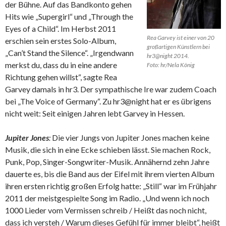
der Bühne. Auf das Bandkonto gehen
Hits wie „Supergirl“ und „Through the
Eyes of a Child“. Im Herbst 2011
Rea Garvey ist einer von 20
erschien sein erstes Solo-Album,
großartigen Künstlern bei
„Can’t Stand the Silence“. „Irgendwann
hr3@night 2014.
merkst du, dass du in eine andere
Foto: hr/Nela König
Richtung gehen willst“, sagte Rea
Garvey damals in hr3. Der sympathische Ire war zudem Coach
bei „The Voice of Germany“. Zu hr3@night hat er es übrigens
nicht weit: Seit einigen Jahren lebt Garvey in Hessen.
Jupiter Jones
:
Die vier Jungs von Jupiter Jones machen keine
Musik, die sich in eine Ecke schieben lässt. Sie machen Rock,
Punk, Pop, Singer-Songwriter-Musik. Annähernd zehn Jahre
dauerte es, bis die Band aus der Eifel mit ihrem vierten Album
ihren ersten richtig großen Erfolg hatte: „Still“ war im Frühjahr
2011 der meistgespielte Song im Radio. „Und wenn ich noch
1000 Lieder vom Vermissen schreib / Heißt das noch nicht,
dass ich versteh / Warum dieses Gefühl für immer bleibt“, heißt