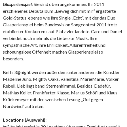
Glasperlenspiel:
Sie sind oben angekommen. Ihr 2011
erschienenes Debütalbum „Beweg dich mit mir“ ergatterte
Gold-Status, ebenso wie ihre Single „Echt“, mit der das Duo
Glasperlenspiel beim Bundesvision Songcontest 2011 trotz
etablierter Konkurrenz auf Platz vier landete. Caro und Daniel
verbindet noch mehr als die Liebe zur Musik. Ihre
sympathische Art, ihre Ehrlichkeit, Allürenfreiheit und
schonungslose Offenheit machen Glasperlenspiel so
besonders.
Bei hr3@night werden außerdem unter anderem die Künstler
Madeline Juno, Mighty Oaks, Valentina, MarieMarie, Volker
Rebell, Lieblingsband, Sternenhimmel, Besidos, Dadefür,
Mathias Keller, Frankfurter Klasse, Marius Schöfl und Klaus
Krückemeyer mit der szenischen Lesung „Gut gegen
Nordwind“ auftreten.
Locations (Auswahl):
hr3@night steigt in 20 Locations über ganz Frankfurt verteilt.