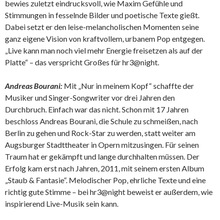
bewies zuletzt eindrucksvoll, wie Maxim Gefühle und
Stimmungen in fesselnde Bilder und poetische Texte gießt.
Dabei setzt er den leise-melancholischen Momenten seine
ganz eigene Vision von kraftvollem, urbanem Pop entgegen.
„Live kann man noch viel mehr Energie freisetzen als auf der
Platte“ – das verspricht Großes für hr3@night.
Andreas Bourani:
Mit „Nur in meinem Kopf“ schaffte der
Musiker und Singer-Songwriter vor drei Jahren den
Durchbruch. Einfach war das nicht. Schon mit 17 Jahren
beschloss Andreas Bourani, die Schule zu schmeißen, nach
Berlin zu gehen und Rock-Star zu werden, statt weiter am
Augsburger Stadttheater in Opern mitzusingen. Für seinen
Traum hat er gekämpft und lange durchhalten müssen. Der
Erfolg kam erst nach Jahren, 2011, mit seinem ersten Album
„Staub & Fantasie“. Melodischer Pop, ehrliche Texte und eine
richtig gute Stimme – bei hr3@night beweist er außerdem, wie
inspirierend Live-Musik sein kann.