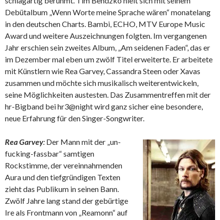
schlagartig berühmt. Tim Bendzko hielt sich mit seinem
Debütalbum „Wenn Worte meine Sprache wären“ monatelang
in den deutschen Charts. Bambi, ECHO, MTV Europe Music
Award und weitere Auszeichnungen folgten. Im vergangenen
Jahr erschien sein zweites Album, „Am seidenen Faden“, das er
im Dezember mal eben um zwölf Titel erweiterte. Er arbeitete
mit Künstlern wie Rea Garvey, Cassandra Steen oder Xavas
zusammen und möchte sich musikalisch weiterentwickeln,
seine Möglichkeiten austesten. Das Zusammentreffen mit der
hr-Bigband bei hr3@night wird ganz sicher eine besondere,
neue Erfahrung für den Singer-Songwriter.
Rea Garvey
:
Der Mann mit der „un-
fucking-fassbar“ samtigen
Rockstimme, der vereinnahmenden
Aura und den tiefgründigen Texten
zieht das Publikum in seinen Bann.
Zwölf Jahre lang stand der gebürtige
Ire als Frontmann von „Reamonn“ auf