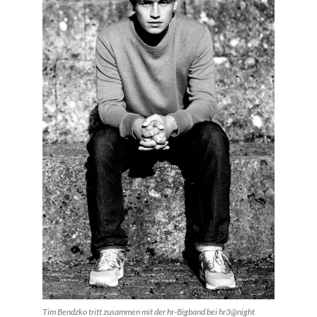
Tim Bendzko tritt zusammen mit der hr-Bigband bei hr3@night