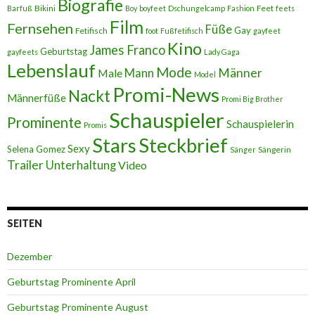
Biografie
Bikini
Feet
Barfuß
Boy
boyfeet
Dschungelcamp
Fashion
feets
Film
Fernsehen
Füße
Gay
Fetifisch
foot
Fußfetifisch
gayfeet
Kino
James Franco
Geburtstag
gayfeets
Lady Gaga
Lebenslauf
Mode
Männer
Male
Mann
Model
Promi-News
Nackt
Männerfüße
Promi Big Brother
Schauspieler
Prominente
Schauspielerin
Promis
Stars
Steckbrief
Sexy
Selena Gomez
Sängerin
Sänger
Trailer
Unterhaltung
Video
SEITEN
Dezember
Geburtstag Prominente April
Geburtstag Prominente August