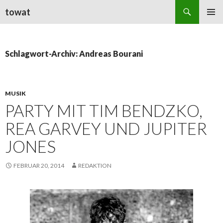
Suchen
towat
ZUM
PRIMÄR
INHALT
MENÜ
SPRINGEN
Schlagwort-Archiv: Andreas Bourani
MUSIK
PARTY MIT TIM BENDZKO,
REA GARVEY UND JUPITER
JONES
FEBRUAR 20, 2014
REDAKTION