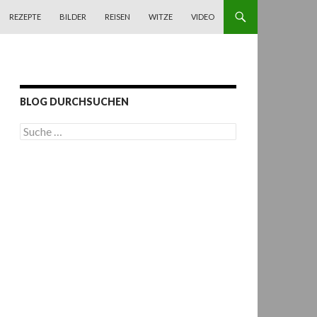
REZEPTE
BILDER
REISEN
WITZE
VIDEO
BLOG DURCHSUCHEN
S
u
c
h
e
n
a
c
h
: