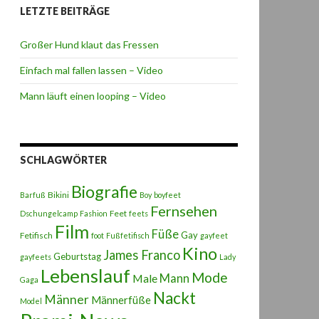
LETZTE BEITRÄGE
Großer Hund klaut das Fressen
Einfach mal fallen lassen – Video
Mann läuft einen looping – Video
SCHLAGWÖRTER
Biografie
Bikini
Barfuß
Boy
boyfeet
Fernsehen
Feet
Dschungelcamp
Fashion
feets
Film
Füße
Gay
Fetifisch
foot
Fußfetifisch
gayfeet
Kino
James Franco
Geburtstag
gayfeets
Lady
Lebenslauf
Mode
Male
Mann
Gaga
Nackt
Männer
Männerfüße
Model