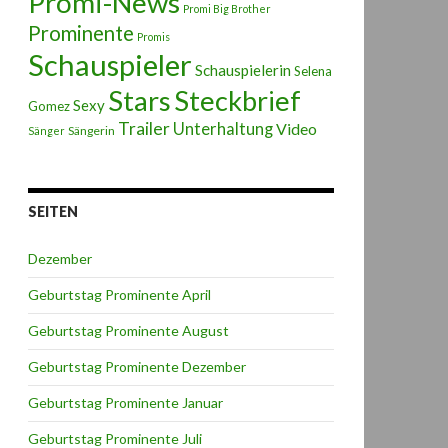
Promi-News
Promi Big Brother
Prominente
Promis
Schauspieler
Schauspielerin
Selena
Stars
Steckbrief
Sexy
Gomez
Trailer
Unterhaltung
Video
Sängerin
Sänger
SEITEN
Dezember
Geburtstag Prominente April
Geburtstag Prominente August
Geburtstag Prominente Dezember
Geburtstag Prominente Januar
Geburtstag Prominente Juli