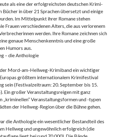
heute als eine der erfolgreichsten deutschen Krimi-
n Bücher in über 21 Sprachen übersetzt und einige
wurden. Im Mittelpunkt ihrer Romane stehen
le Frauen verschiedenen Alters, die aus verlorenem
Verbrecherinnen werden. Ihre Romane zeichnen sich
 eine genaue Menschenkenntnis und eine große
en Humors aus.
g – die Anthologie
 der Mord-am-Hellweg-Krimiband ein wichtiger
 Europas größtem internationalem Krimifestival
 sein (Festivalzeitraum: 20. September bis 15.
 Ein großer Veranstaltungsreigen mit ganz
en „kriminellen“ Veranstaltungsformen und -typen
Städten der Hellweg-Region über die Bühne gehen.
r die Anthologie ein wesentlicher Bestandteil des
am Hellweg und ungewöhnlich erfolgreich (die
auflage liegt bei rund 70.000). Die Bände