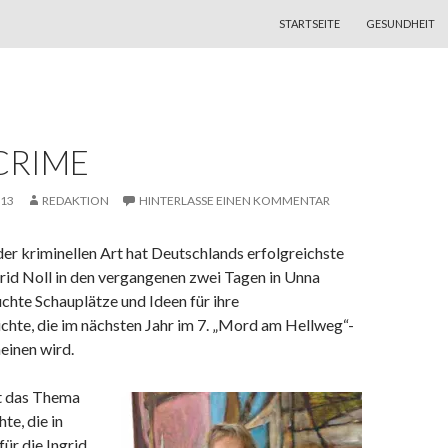
ZUM INHALT SPRINGEN
STARTSEITE
GESUNDHEIT
 CRIME
013
REDAKTION
HINTERLASSE EINEN KOMMENTAR
er kriminellen Art hat Deutschlands erfolgreichste
rid Noll in den vergangenen zwei Tagen in Unna
suchte Schauplätze und Ideen für ihre
chte, die im nächsten Jahr im 7. „Mord am Hellweg“-
einen wird.
st das Thema
te, die in
für die Ingrid