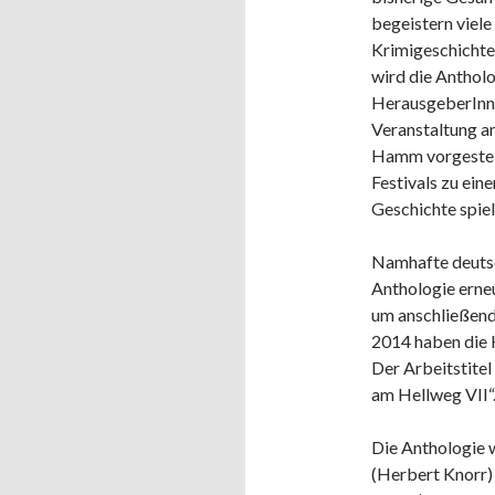
begeistern viele
Krimigeschichten
wird die Antholo
HerausgeberInne
Veranstaltung a
Hamm vorgestell
Festivals zu eine
Geschichte spiel
Namhafte deutsc
Anthologie erneu
um anschließend
2014 haben die 
Der Arbeitstitel
am Hellweg VII“
Die Anthologie w
(Herbert Knorr) 