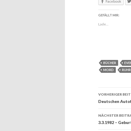
Facebook
GEFÄLLT MIR:
Lade...
BÜCHER
EVE
MORD
RUHR
VORHERIGER BEI
Beitrags
Deutschen Autof
NÄCHSTER BEITR
3.3.1982 – Gebur