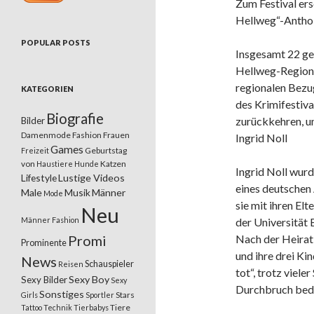
Zum Festival er
Hellweg“-Anthol
POPULAR POSTS
Insgesamt 22 gel
Hellweg-Region,
regionalen Bezu
KATEGORIEN
des Krimifestiva
Biografie
zurückkehren, u
Bilder
Damenmode
Fashion
Frauen
Ingrid Noll
Games
Geburtstag
Freizeit
von
Katzen
Haustiere
Hunde
Ingrid Noll wur
Lifestyle
Lustige Videos
eines deutschen
Male
Musik
Männer
Mode
sie mit ihren El
Neu
Männer Fashion
der Universität
Promi
Nach der Heirat
Prominente
und ihre drei Ki
News
Schauspieler
Reisen
tot“, trotz viele
Sexy Boy
Sexy Bilder
Sexy
Durchbruch bed
Sonstiges
Stars
Girls
Sportler
Tiere
Tattoo
Technik
Tierbabys