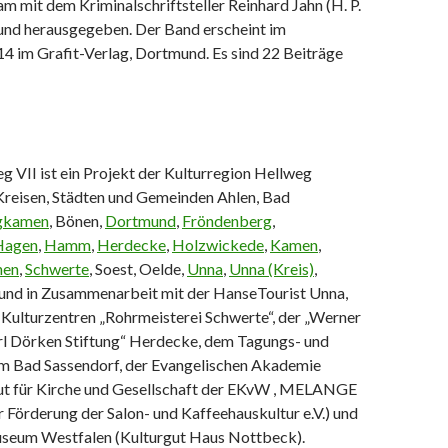
 mit dem Kriminalschriftsteller Reinhard Jahn (H. P.
 und herausgegeben. Der Band erscheint im
 im Grafit-Verlag, Dortmund. Es sind 22 Beiträge
 VII ist ein Projekt der Kulturregion Hellweg
 Kreisen, Städten und Gemeinden Ahlen, Bad
gkamen
, Bönen,
Dortmund
,
Fröndenberg
,
Hagen
,
Hamm
,
Herdecke
,
Holzwickede
,
Kamen
,
nen
,
Schwerte
, Soest, Oelde,
Unna
,
Unna (Kreis)
,
und in Zusammenarbeit mit der HanseTourist Unna,
 Kulturzentren „Rohrmeisterei Schwerte“, der „Werner
arl Dörken Stiftung“ Herdecke, dem Tagungs- und
 Bad Sassendorf, der Evangelischen Akademie
itut für Kirche und Gesellschaft der EKvW , MELANGE
r Förderung der Salon- und Kaffeehauskultur e.V.) und
seum Westfalen (Kulturgut Haus Nottbeck).