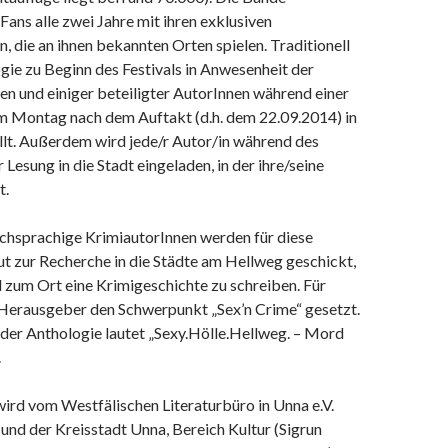
 Fans alle zwei Jahre mit ihren exklusiven
, die an ihnen bekannten Orten spielen. Traditionell
gie zu Beginn des Festivals in Anwesenheit der
n und einiger beteiligter AutorInnen während einer
m Montag nach dem Auftakt (d.h. dem 22.09.2014) in
t. Außerdem wird jede/r Autor/in während des
r Lesung in die Stadt eingeladen, in der ihre/seine
t.
hsprachige KrimiautorInnen werden für diese
t zur Recherche in die Städte am Hellweg geschickt,
 zum Ort eine Krimigeschichte zu schreiben. Für
Herausgeber den Schwerpunkt „Sex’n Crime“ gesetzt.
 der Anthologie lautet „Sexy.Hölle.Hellweg. – Mord
.
ird vom Westfälischen Literaturbüro in Unna e.V.
und der Kreisstadt Unna, Bereich Kultur (Sigrun