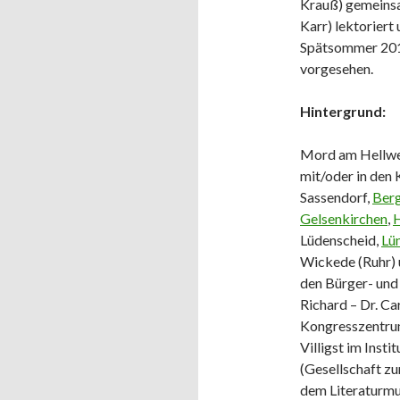
Krauß) gemeinsam
Karr) lektoriert
Spätsommer 2014
vorgesehen.
Hintergrund:
Mord am Hellweg
mit/oder in den
Sassendorf,
Ber
Gelsenkirchen
,
Lüdenscheid,
Lü
Wickede (Ruhr) 
den Bürger- und
Richard – Dr. C
Kongresszentrum
Villigst im Inst
(Gesellschaft zu
dem Literaturmu