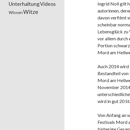
Unterhaltung
Videos
Ingrid Noll gilt 
autorinnen, dere
Witze
Wissen
davon verfilmt 
scheinbar norma
Lebensglück zu 
vor allem durch
Portion schwarz
Mord am Hellwe
Auch 2014 wird
Bestandteil von
Mord am Hellweg
November 2014).
unterschiedlich
wird in gut 20 
Von Anfang an wa
Festivals Mord 
bisherige Gesamt