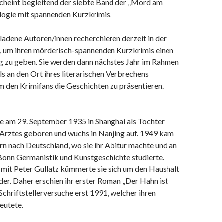
scheint begleitend der siebte Band der „Mord am
ogie mit spannenden Kurzkrimis.
adene Autoren/innen recherchieren derzeit in der
 um ihren mörderisch-spannenden Kurzkrimis einen
g zu geben. Sie werden dann nächstes Jahr im Rahmen
ls an den Ort ihres literarischen Verbrechens
m den Krimifans die Geschichten zu präsentieren.
de am 29. September 1935 in Shanghai als Tochter
 Arztes geboren und wuchs in Nanjing auf. 1949 kam
tern nach Deutschland, wo sie ihr Abitur machte und an
 Bonn Germanistik und Kunstgeschichte studierte.
 mit Peter Gullatz kümmerte sie sich um den Haushalt
nder. Daher erschien ihr erster Roman „Der Hahn ist
r Schriftstellerversuche erst 1991, welcher ihren
eutete.