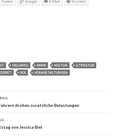
Twitter
Google
E-Mail
Drucken
NT
HELLWEG
KRIMI
KULTUR
LITERATUR
GEBIET
SEX
VERANSTALTUNGEN
TRAG
navigation
ahrern drohen zusätzliche Belastungen
AG
tstag von Jessica Biel