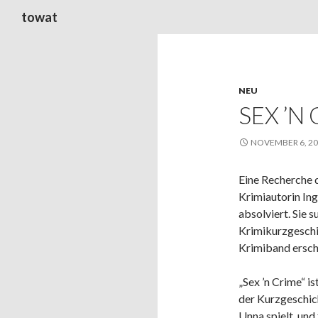
Suchen
towat
NEU
SEX ’N
NOVEMBER 6, 2
Eine Recherche d
Krimiautorin Ing
absolviert. Sie 
Krimikurzgeschi
Krimiband ersch
„Sex ’n Crime“ i
der Kurzgeschich
Unna spielt, und 