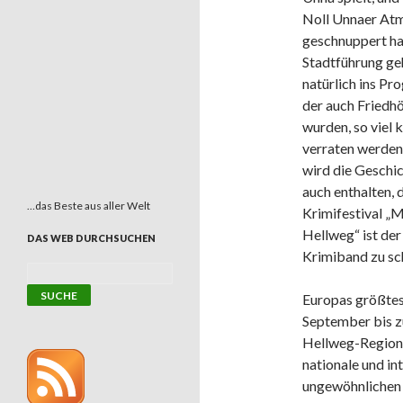
Noll Unnaer At
geschnuppert hat
Stadtführung ge
natürlich ins Pr
der auch Friedhö
wurden, so viel 
verraten werden
wird die Geschic
auch enthalten,
…das Beste aus aller Welt
Krimifestival „
Hellweg“ ist der
DAS WEB DURCHSUCHEN
Krimiband zu sc
Europas größtes 
September bis z
Hellweg-Region s
nationale und in
ungewöhnlichen 