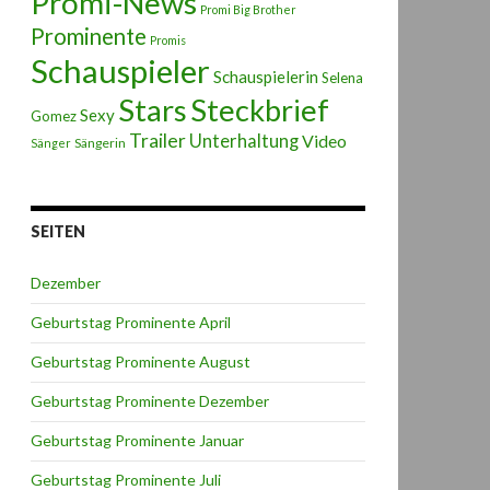
Promi-News
Promi Big Brother
Prominente
Promis
Schauspieler
Schauspielerin
Selena
Stars
Steckbrief
Sexy
Gomez
Trailer
Unterhaltung
Video
Sängerin
Sänger
SEITEN
Dezember
Geburtstag Prominente April
Geburtstag Prominente August
Geburtstag Prominente Dezember
Geburtstag Prominente Januar
Geburtstag Prominente Juli