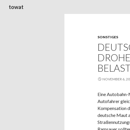
Suchen
towat
SONSTIGES
DEUTS
DROHE
BELAS
NOVEMBER 6, 2
Eine Autobahn-M
Autofahrer gleic
Kompensation du
deutsche Maut a
Straßennutzungs
Ramsauer sollte