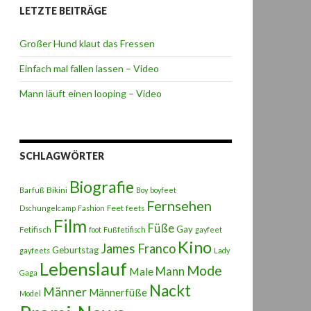
LETZTE BEITRÄGE
Großer Hund klaut das Fressen
Einfach mal fallen lassen – Video
Mann läuft einen looping – Video
SCHLAGWÖRTER
Biografie
Bikini
Barfuß
Boy
boyfeet
Fernsehen
Feet
Dschungelcamp
Fashion
feets
Film
Füße
Gay
Fetifisch
foot
Fußfetifisch
gayfeet
Kino
James Franco
Geburtstag
gayfeets
Lady
Lebenslauf
Mode
Male
Mann
Gaga
Nackt
Männer
Männerfüße
Model