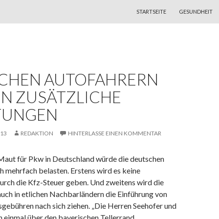
ZUM INHALT SPRINGEN
STARTSEITE
GESUNDHEIT
CHEN AUTOFAHRERN
N ZUSÄTZLICHE
TUNGEN
013
REDAKTION
HINTERLASSE EINEN KOMMENTAR
aut für Pkw in Deutschland würde die deutschen
h mehrfach belasten. Erstens wird es keine
rch die Kfz-Steuer geben. Und zweitens wird die
uch in etlichen Nachbarländern die Einführung von
gebühren nach sich ziehen. „Die Herren Seehofer und
n einmal über den bayerischen Tellerrand