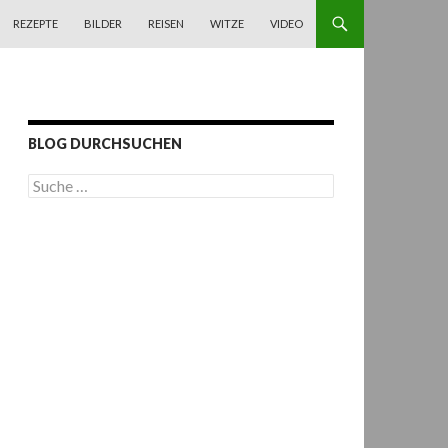
REZEPTE
BILDER
REISEN
WITZE
VIDEO
BLOG DURCHSUCHEN
S
u
c
h
e
n
a
c
h
: