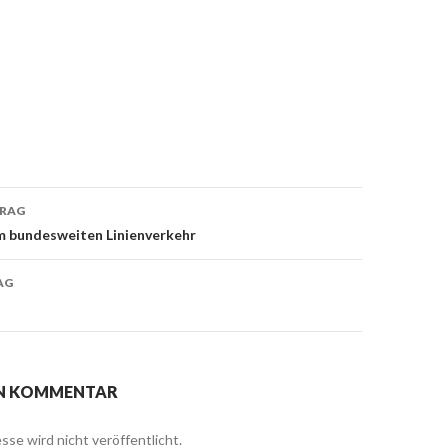
TRAG
navigation
 bundesweiten Linienverkehr
AG
EN KOMMENTAR
sse wird nicht veröffentlicht.