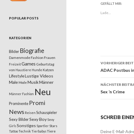
GEFÄLLT MIR:
Lade...
POPULAR POSTS
KATEGORIEN
Biografie
Bilder
Damenmode
Fashion
Frauen
VORHERIGER BEI
Games
Geburtstag
Freizeit
Beitrags
von
Katzen
ADAC Postbus im
Haustiere
Hunde
Lifestyle
Lustige Videos
Male
Musik
Männer
Mode
NÄCHSTER BEITR
Neu
Sex ’n Crime
Männer Fashion
Promi
Prominente
News
Schauspieler
Reisen
SCHREIB EIN
Sexy Boy
Sexy Bilder
Sexy
Sonstiges
Stars
Girls
Sportler
Tiere
Deine E-Mail-Adre
Tattoo
Technik
Tierbabys