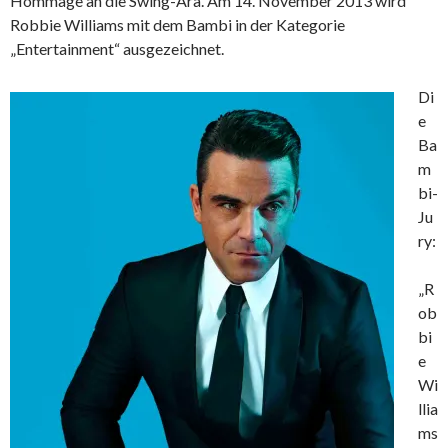
Hommage an die Swing-Ära. Am 14. November 2013 wird
Robbie Williams mit dem Bambi in der Kategorie
„Entertainment“ ausgezeichnet.
Di
e
Ba
m
bi-
Ju
ry:
„R
ob
bi
e
Wi
llia
ms