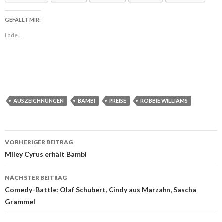
GEFÄLLT MIR:
Lade...
AUSZEICHNUNGEN
BAMBI
PREISE
ROBBIE WILLIAMS
VORHERIGER BEITRAG
Beitragsnavigation
Miley Cyrus erhält Bambi
NÄCHSTER BEITRAG
Comedy-Battle: Olaf Schubert, Cindy aus Marzahn, Sascha
Grammel