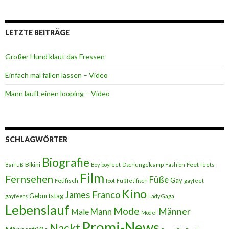
LETZTE BEITRÄGE
Großer Hund klaut das Fressen
Einfach mal fallen lassen – Video
Mann läuft einen looping – Video
SCHLAGWÖRTER
Biografie
Bikini
Feet
Barfuß
Boy
boyfeet
Dschungelcamp
Fashion
feets
Film
Fernsehen
Füße
Gay
Fetifisch
foot
Fußfetifisch
gayfeet
Kino
James Franco
Geburtstag
gayfeets
Lady Gaga
Lebenslauf
Mode
Männer
Male
Mann
Model
Promi-News
Nackt