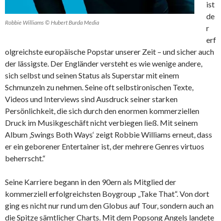
ist
de
Robbie Williams © Hubert Burda Media
r
erf
olgreichste europäische Popstar unserer Zeit – und sicher auch
der lässigste. Der Engländer versteht es wie wenige andere,
sich selbst und seinen Status als Superstar mit einem
Schmunzeln zu nehmen. Seine oft selbstironischen Texte,
Videos und Interviews sind Ausdruck seiner starken
Persönlichkeit, die sich durch den enormen kommerziellen
Druck im Musikgeschäft nicht verbiegen ließ. Mit seinem
Album ‚Swings Both Ways‘ zeigt Robbie Williams erneut, dass
er ein geborener Entertainer ist, der mehrere Genres virtuos
beherrscht.“
Seine Karriere begann in den 90ern als Mitglied der
kommerziell erfolgreichsten Boygroup „Take That“. Von dort
ging es nicht nur rund um den Globus auf Tour, sondern auch an
die Spitze sämtlicher Charts. Mit dem Popsong Angels landete