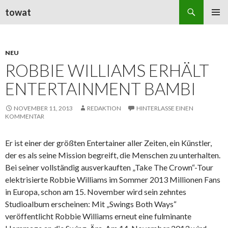
Suchen
towat
ZUM
PRIMÄR
INHALT
MENÜ
SPRINGEN
NEU
ROBBIE WILLIAMS ERHÄLT
ENTERTAINMENT BAMBI
NOVEMBER 11, 2013
REDAKTION
HINTERLASSE EINEN
KOMMENTAR
Er ist einer der größten Entertainer aller Zeiten, ein Künstler,
der es als seine Mission begreift, die Menschen zu unterhalten.
Bei seiner vollständig ausverkauften „Take The Crown“-Tour
elektrisierte Robbie Williams im Sommer 2013 Millionen Fans
in Europa, schon am 15. November wird sein zehntes
Studioalbum erscheinen: Mit „Swings Both Ways“
veröffentlicht Robbie Williams erneut eine fulminante