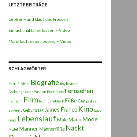
LETZTE BEITRÄGE
Großer Hund klaut das Fressen
Einfach mal fallen lassen – Video
Mann läuft einen looping – Video
SCHLAGWÖRTER
Biografie
Bikini
Barfuß
Boy
boyfeet
Fernsehen
Feet
Dschungelcamp
Fashion
feets
Film
Füße
Gay
Fetifisch
foot
Fußfetifisch
gayfeet
Kino
James Franco
Geburtstag
gayfeets
Lady
Lebenslauf
Mode
Male
Mann
Gaga
Nackt
Männer
Männerfüße
Model