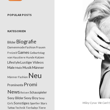
POPULAR POSTS
KATEGORIEN
Biografie
Bilder
Damenmode
Fashion
Frauen
Games
Geburtstag
Freizeit
von
Katzen
Haustiere
Hunde
Lifestyle
Lustige Videos
Male
Musik
Männer
Mode
Neu
Männer Fashion
Promi
Prominente
News
Schauspieler
Reisen
Sexy Boy
Sexy Bilder
Sexy
Sonstiges
Miley Cyrus: We Can’t 
Stars
Girls
Sportler
Tiere
Tattoo
Technik
Tierbabys