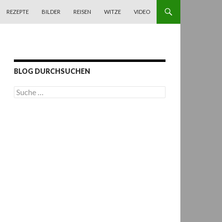
REZEPTE
BILDER
REISEN
WITZE
VIDEO
BLOG DURCHSUCHEN
S
u
c
h
e
n
a
c
h
: