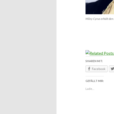
Miley Cyrus erhält den
SHAREN MIT:
Facebook
GEFÄLLT MIR:
Lade...