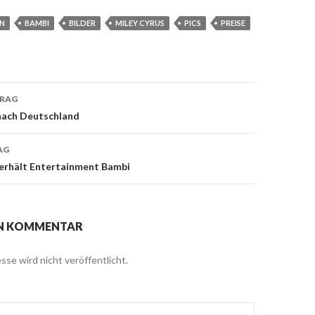
N
BAMBI
BILDER
MILEY CYRUS
PICS
PREISE
TRAG
navigation
ach Deutschland
AG
 erhält Entertainment Bambi
EN KOMMENTAR
sse wird nicht veröffentlicht.