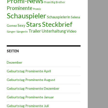
Promi-News
Promi Big Brother
Prominente
Promis
Schauspieler
Schauspielerin
Selena
Stars
Steckbrief
Sexy
Gomez
Trailer
Unterhaltung
Video
Sängerin
Sänger
SEITEN
Dezember
Geburtstag Prominente April
Geburtstag Prominente August
Geburtstag Prominente Dezember
Geburtstag Prominente Januar
Geburtstag Prominente Juli