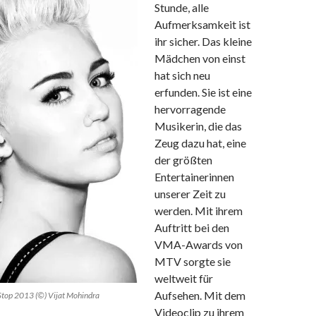
Stunde, alle
Aufmerksamkeit ist
ihr sicher. Das kleine
Mädchen von einst
hat sich neu
erfunden. Sie ist eine
hervorragende
Musikerin, die das
Zeug dazu hat, eine
der größten
Entertainerinnen
unserer Zeit zu
werden. Mit ihrem
Auftritt bei den
VMA-Awards von
MTV sorgte sie
weltweit für
Aufsehen. Mit dem
Stop 2013 (©) Vijat Mohindra
Videoclip zu ihrem