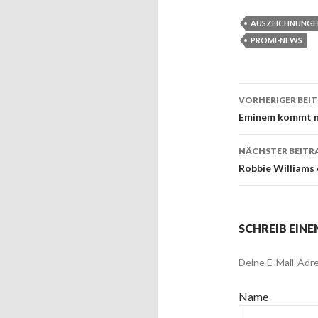
AUSZEICHNUNGE
PROMI-NEWS
VORHERIGER BEI
Beitrags
Eminem kommt n
NÄCHSTER BEITR
Robbie Williams
SCHREIB EIN
Deine E-Mail-Adre
Name