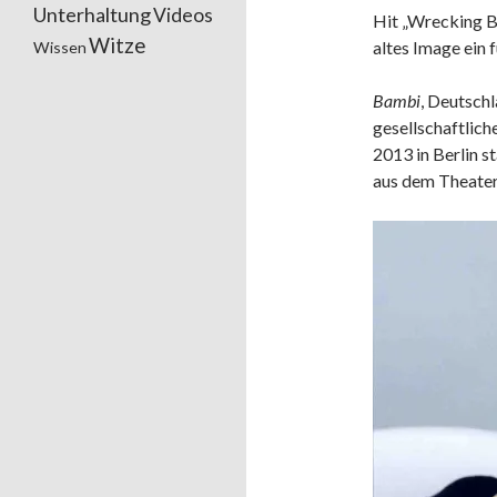
Unterhaltung
Videos
Hit „Wrecking Ba
Witze
altes Image ein f
Wissen
Bambi
, Deutsch
gesellschaftlich
2013 in Berlin s
aus dem Theater