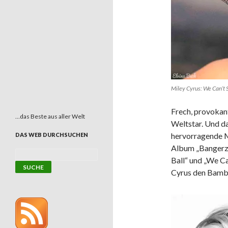
Miley Cyrus: We Can’t 
Frech, provokant
…das Beste aus aller Welt
Weltstar. Und da
hervorragende M
DAS WEB DURCHSUCHEN
Album „Bangerz
Ball“ und „We Ca
Cyrus den Bambi 