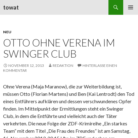
Suchen
towat
ZUM
PRIMÄR
INHALT
MENÜ
SPRINGEN
NEU
OTTO OHNE VERENA IM
SWINGER CLUB
NOVEMBER 12, 2013
REDAKTION
HINTERLASSE EINEN
KOMMENTAR
Ohne Verena (Maja Maranow), die zur Weiterbildung ist,
müssen Otto (Florian Martens) und Ben (Kai Lentrodt) den Tod
eines Entführers aufklären und dessen verschwundenes Opfer
finden. Im Mittelpunkt der Ermittlungen steht ein Swinger
Club, in dem die Entführte und vielleicht auch der Täter
verkehrten. Die neue Folge der ZDF-Krimireihe „Ein starkes
Team“ mit dem Titel „Die Frau des Freundes“ ist am Samstag,