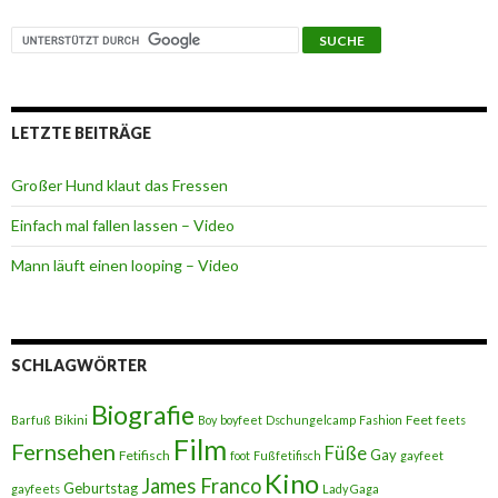
LETZTE BEITRÄGE
Großer Hund klaut das Fressen
Einfach mal fallen lassen – Video
Mann läuft einen looping – Video
SCHLAGWÖRTER
Biografie
Bikini
Feet
Barfuß
Boy
boyfeet
Dschungelcamp
Fashion
feets
Film
Fernsehen
Füße
Gay
Fetifisch
foot
Fußfetifisch
gayfeet
Kino
James Franco
Geburtstag
gayfeets
Lady Gaga