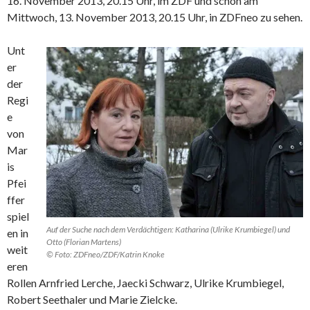
16. November 2013, 20.15 Uhr, im ZDF und schon am
Mittwoch, 13. November 2013, 20.15 Uhr, in ZDFneo zu sehen.
Unt
er
der
Regi
e
von
Mar
is
Pfei
ffer
spiel
Auf der Suche nach dem Verdächtigen: Katharina (Ulrike Krumbiegel) und
en in
Otto (Florian Martens)
weit
© Foto: ZDFneo/ZDF/Katrin Knoke
eren
Rollen Arnfried Lerche, Jaecki Schwarz, Ulrike Krumbiegel,
Robert Seethaler und Marie Zielcke.