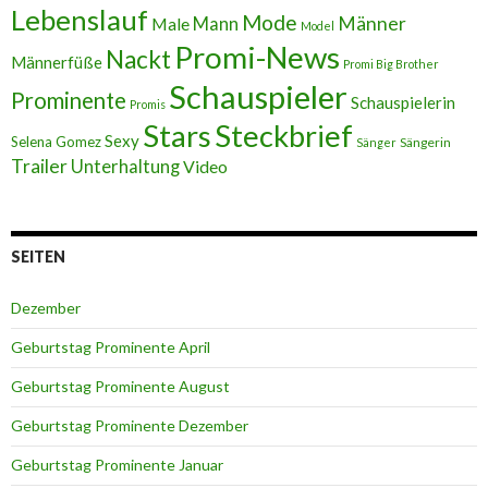
Lebenslauf
Mode
Männer
Male
Mann
Model
Promi-News
Nackt
Männerfüße
Promi Big Brother
Schauspieler
Prominente
Schauspielerin
Promis
Stars
Steckbrief
Sexy
Selena Gomez
Sängerin
Sänger
Trailer
Unterhaltung
Video
SEITEN
Dezember
Geburtstag Prominente April
Geburtstag Prominente August
Geburtstag Prominente Dezember
Geburtstag Prominente Januar