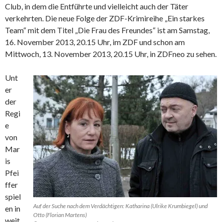
Club, in dem die Entführte und vielleicht auch der Täter
verkehrten. Die neue Folge der ZDF-Krimireihe „Ein starkes
Team“ mit dem Titel „Die Frau des Freundes“ ist am Samstag,
16. November 2013, 20.15 Uhr, im ZDF und schon am
Mittwoch, 13. November 2013, 20.15 Uhr, in ZDFneo zu sehen.
Unt
er
der
Regi
e
von
Mar
is
Pfei
ffer
spiel
Auf der Suche nach dem Verdächtigen: Katharina (Ulrike Krumbiegel) und
en in
Otto (Florian Martens)
weit