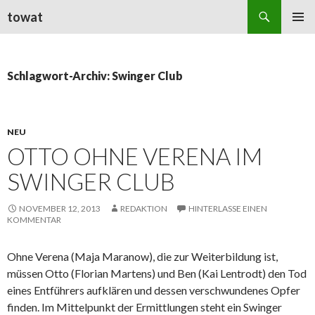
Suchen
towat
ZUM
PRIMÄR
INHALT
MENÜ
SPRINGEN
Schlagwort-Archiv: Swinger Club
NEU
OTTO OHNE VERENA IM
SWINGER CLUB
NOVEMBER 12, 2013
REDAKTION
HINTERLASSE EINEN
KOMMENTAR
Ohne Verena (Maja Maranow), die zur Weiterbildung ist,
müssen Otto (Florian Martens) und Ben (Kai Lentrodt) den Tod
eines Entführers aufklären und dessen verschwundenes Opfer
finden. Im Mittelpunkt der Ermittlungen steht ein Swinger