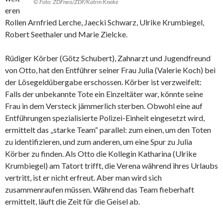
© Foto: ZDFneo/ZDF/Katrin Knoke
eren
Rollen Arnfried Lerche, Jaecki Schwarz, Ulrike Krumbiegel,
Robert Seethaler und Marie Zielcke.
Rüdiger Körber (Götz Schubert), Zahnarzt und Jugendfreund
von Otto, hat den Entführer seiner Frau Julia (Valerie Koch) bei
der Lösegeldübergabe erschossen. Körber ist verzweifelt:
Falls der unbekannte Tote ein Einzeltäter war, könnte seine
Frau in dem Versteck jämmerlich sterben. Obwohl eine auf
Entführungen spezialisierte Polizei-Einheit eingesetzt wird,
ermittelt das „starke Team“ parallel: zum einen, um den Toten
zu identifizieren, und zum anderen, um eine Spur zu Julia
Körber zu finden. Als Otto die Kollegin Katharina (Ulrike
Krumbiegel) am Tatort trifft, die Verena während ihres Urlaubs
vertritt, ist er nicht erfreut. Aber man wird sich
zusammenraufen müssen. Während das Team fieberhaft
ermittelt, läuft die Zeit für die Geisel ab.