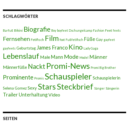
SCHLAGWÖRTER
Biografie
Bikini
Feet
Barfuß
Boy
boyfeet
Dschungelcamp
Fashion
feets
Film
Fernsehen
Füße
Gay
Fetifisch
foot
Fußfetifisch
gayfeet
Kino
James Franco
Geburtstag
gayfeets
Lady Gaga
Lebenslauf
Mode
Männer
Male
Mann
Model
Promi-News
Nackt
Männerfüße
Promi Big Brother
Schauspieler
Prominente
Schauspielerin
Promis
Stars
Steckbrief
Sexy
Selena Gomez
Sängerin
Sänger
Trailer
Unterhaltung
Video
SEITEN