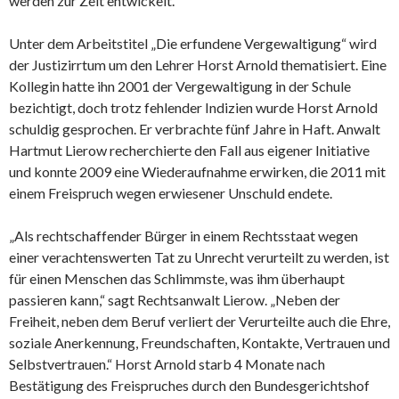
werden zur Zeit entwickelt.
Unter dem Arbeitstitel „Die erfundene Vergewaltigung“ wird
der Justizirrtum um den Lehrer Horst Arnold thematisiert. Eine
Kollegin hatte ihn 2001 der Vergewaltigung in der
Schule
bezichtigt, doch trotz fehlender Indizien wurde Horst Arnold
schuldig gesprochen. Er verbrachte fünf Jahre in Haft. Anwalt
Hartmut Lierow recherchierte den Fall aus eigener Initiative
und konnte 2009 eine Wiederaufnahme erwirken, die 2011 mit
einem Freispruch wegen erwiesener Unschuld endete.
„Als rechtschaffender Bürger in einem Rechtsstaat wegen
einer verachtenswerten Tat zu Unrecht verurteilt zu werden, ist
für einen Menschen das Schlimmste, was ihm überhaupt
passieren kann,“ sagt Rechtsanwalt Lierow. „Neben der
Freiheit, neben dem
Beruf
verliert der Verurteilte auch die Ehre,
soziale Anerkennung, Freundschaften, Kontakte, Vertrauen und
Selbstvertrauen.“ Horst Arnold starb 4 Monate nach
Bestätigung des Freispruches durch den Bundesgerichtshof