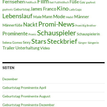
Film
Fernsehen
Füße
Gay
Fetifisch
foot
Fußfetifisch
gayfeet
Kino
James Franco
Geburtstag
gayfeets
Lady Gaga
Lebenslauf
Mode
Männer
Male
Mann
Model
Promi-News
Nackt
Männerfüße
Promi Big Brother
Schauspieler
Prominente
Schauspielerin
Promis
Stars
Steckbrief
Sexy
Selena Gomez
Sängerin
Sänger
Trailer
Unterhaltung
Video
SEITEN
Dezember
Geburtstag Prominente April
Geburtstag Prominente August
Geburtstag Prominente Dezember