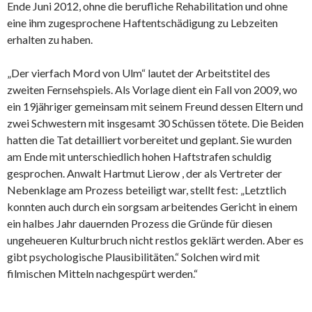
Ende Juni 2012, ohne die berufliche Rehabilitation und ohne
eine ihm zugesprochene Haftentschädigung zu Lebzeiten
erhalten zu haben.
„Der vierfach Mord von Ulm“ lautet der Arbeitstitel des
zweiten Fernsehspiels. Als Vorlage dient ein Fall von 2009, wo
ein 19jähriger gemeinsam mit seinem Freund dessen Eltern und
zwei Schwestern mit insgesamt 30 Schüssen tötete. Die Beiden
hatten die Tat detailliert vorbereitet und geplant. Sie wurden
am Ende mit unterschiedlich hohen Haftstrafen schuldig
gesprochen. Anwalt Hartmut Lierow , der als Vertreter der
Nebenklage am Prozess beteiligt war, stellt fest: „Letztlich
konnten auch durch ein sorgsam arbeitendes Gericht in einem
ein halbes Jahr dauernden Prozess die Gründe für diesen
ungeheueren Kulturbruch nicht restlos geklärt werden. Aber es
gibt psychologische Plausibilitäten.“ Solchen wird mit
filmischen Mitteln nachgespürt werden.“