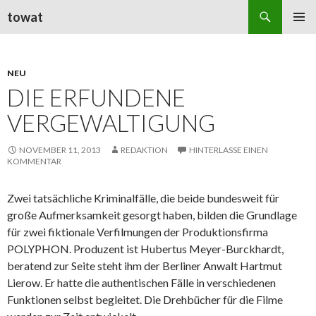
Suchen
towat
ZUM
PRIMÄR
INHALT
MENÜ
SPRINGEN
NEU
DIE ERFUNDENE
VERGEWALTIGUNG
NOVEMBER 11, 2013
REDAKTION
HINTERLASSE EINEN
KOMMENTAR
Zwei tatsächliche Kriminalfälle, die beide bundesweit für
große Aufmerksamkeit gesorgt haben, bilden die Grundlage
für zwei fiktionale Verfilmungen der Produktionsfirma
POLYPHON. Produzent ist Hubertus Meyer-Burckhardt,
beratend zur Seite steht ihm der Berliner Anwalt Hartmut
Lierow. Er hatte die authentischen Fälle in verschiedenen
Funktionen selbst begleitet. Die Drehbücher für die Filme