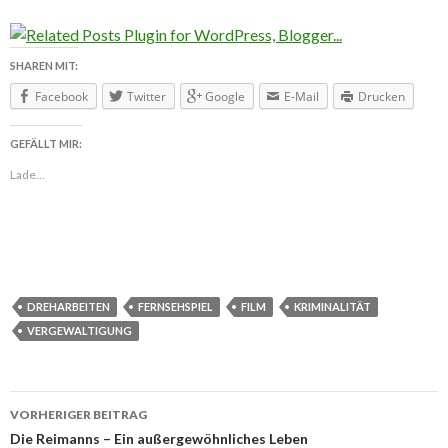
SHAREN MIT:
Facebook
Twitter
Google
E-Mail
Drucken
GEFÄLLT MIR:
Lade...
DREHARBEITEN
FERNSEHSPIEL
FILM
KRIMINALITÄT
VERGEWALTIGUNG
VORHERIGER BEITRAG
Beitragsnavigation
Die Reimanns – Ein außergewöhnliches Leben