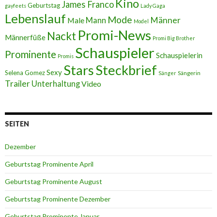
Kino
James Franco
Geburtstag
gayfeets
Lady Gaga
Lebenslauf
Mode
Männer
Male
Mann
Model
Promi-News
Nackt
Männerfüße
Promi Big Brother
Schauspieler
Prominente
Schauspielerin
Promis
Stars
Steckbrief
Sexy
Selena Gomez
Sängerin
Sänger
Trailer
Unterhaltung
Video
SEITEN
Dezember
Geburtstag Prominente April
Geburtstag Prominente August
Geburtstag Prominente Dezember
Geburtstag Prominente Januar