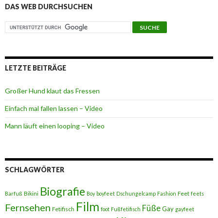
DAS WEB DURCHSUCHEN
LETZTE BEITRÄGE
Großer Hund klaut das Fressen
Einfach mal fallen lassen – Video
Mann läuft einen looping – Video
SCHLAGWÖRTER
Biografie
Bikini
Feet
Barfuß
Boy
boyfeet
Dschungelcamp
Fashion
feets
Film
Fernsehen
Füße
Gay
Fetifisch
foot
Fußfetifisch
gayfeet