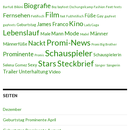
Biografie
Bikini
Feet
Barfuß
Boy
boyfeet
Dschungelcamp
Fashion
feets
Film
Fernsehen
Füße
Gay
Fetifisch
foot
Fußfetifisch
gayfeet
Kino
James Franco
Geburtstag
gayfeets
Lady Gaga
Lebenslauf
Mode
Männer
Male
Mann
Model
Promi-News
Nackt
Männerfüße
Promi Big Brother
Schauspieler
Prominente
Schauspielerin
Promis
Stars
Steckbrief
Sexy
Selena Gomez
Sängerin
Sänger
Trailer
Unterhaltung
Video
SEITEN
Dezember
Geburtstag Prominente April