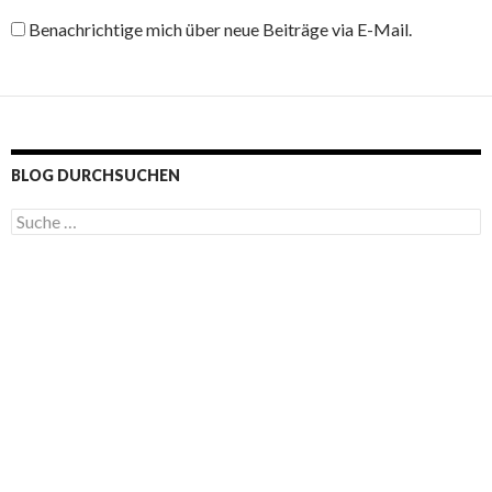
Benachrichtige mich über neue Beiträge via E-Mail.
BLOG DURCHSUCHEN
S
u
c
h
e
n
a
c
h
: