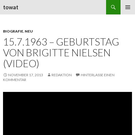
Suchen
towat
ZUM
PRIMÄR
INHALT
MENÜ
SPRINGEN
BIOGRAFIE
,
NEU
15.7.1963 – GEBURTSTAG
VON BRIGITTE NIELSEN
(VIDEO)
NOVEMBER 17, 2013
REDAKTION
HINTERLASSE EINEN
KOMMENTAR