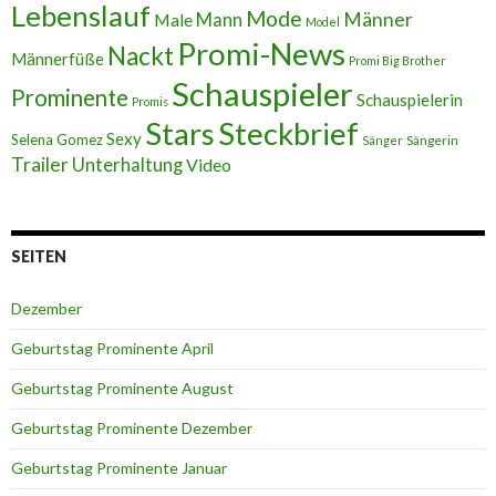
Lebenslauf
Mode
Männer
Male
Mann
Model
Promi-News
Nackt
Männerfüße
Promi Big Brother
Schauspieler
Prominente
Schauspielerin
Promis
Stars
Steckbrief
Sexy
Selena Gomez
Sängerin
Sänger
Trailer
Unterhaltung
Video
SEITEN
Dezember
Geburtstag Prominente April
Geburtstag Prominente August
Geburtstag Prominente Dezember
Geburtstag Prominente Januar