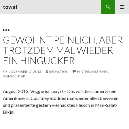
Suchen
towat
ZUM
PRIMÄR
INHALT
MENÜ
SPRINGEN
NEU
GEWOHNT PEINLICH, ABER
TROTZDEM MAL WIEDER
EIN HINGUCKER
NOVEMBER 17, 2013
REDAKTION
HINTERLASSE EINEN
KOMMENTAR
August 2013: Veggie ist sexy?! – Das will die schmerzfreie
Amerikanerin Courtney Stodden mal wieder allen beweisen
und präsentierte gestern viel nacktes Fleisch in Mini-Salat-
Bikini.