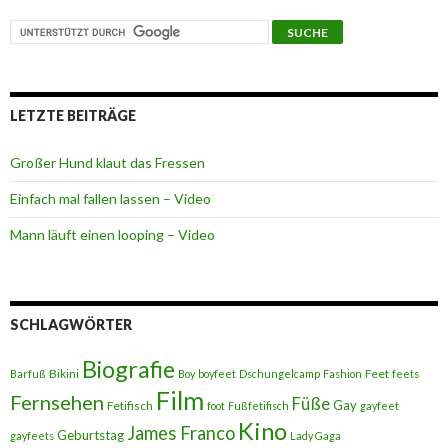
LETZTE BEITRÄGE
Großer Hund klaut das Fressen
Einfach mal fallen lassen – Video
Mann läuft einen looping – Video
SCHLAGWÖRTER
Biografie
Bikini
Feet
Barfuß
Boy
boyfeet
Dschungelcamp
Fashion
feets
Film
Fernsehen
Füße
Gay
Fetifisch
foot
Fußfetifisch
gayfeet
Kino
James Franco
Geburtstag
gayfeets
Lady Gaga