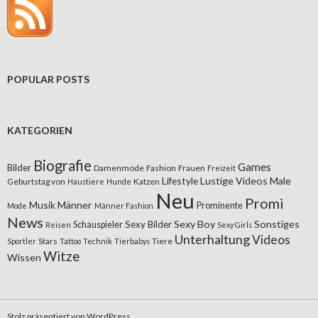
POPULAR POSTS
KATEGORIEN
Biografie
Games
Bilder
Damenmode
Fashion
Frauen
Freizeit
Lifestyle
Lustige Videos
Male
Geburtstag von
Katzen
Haustiere
Hunde
Neu
Promi
Musik
Männer
Prominente
Mode
Männer Fashion
News
Sexy Boy
Sonstiges
Sexy Bilder
Schauspieler
Reisen
Sexy Girls
Unterhaltung
Videos
Stars
Tiere
Sportler
Tattoo
Technik
Tierbabys
Witze
Wissen
Stolz präsentiert von WordPress