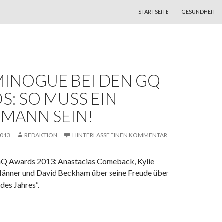
ZUM INHALT SPRINGEN
STARTSEITE
GESUNDHEIT
MINOGUE BEI DEN GQ
: SO MUSS EIN
MANN SEIN!
2013
REDAKTION
HINTERLASSE EINEN KOMMENTAR
GQ Awards 2013: Anastacias Comeback, Kylie
änner und David Beckham über seine Freude über
des Jahres“.