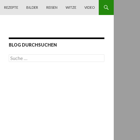
REZEPTE
BILDER
REISEN
WITZE
VIDEO
BLOG DURCHSUCHEN
S
u
c
h
e
n
a
c
h
: