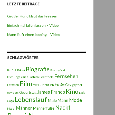
LETZTE BEITRÄGE
Großer Hund klaut das Fressen
Einfach mal fallen lassen – Video
Mann läuft einen looping – Video
SCHLAGWÖRTER
Biografie
Bikini
Barfuß
Boy
boyfeet
Fernsehen
Feet
Dschungelcamp
Fashion
feets
Film
Füße
Gay
Fetifisch
foot
Fußfetifisch
gayfeet
Kino
James Franco
Geburtstag
gayfeets
Lady
Lebenslauf
Mode
Male
Mann
Gaga
Nackt
Männer
Männerfüße
Model