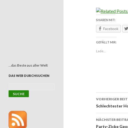
SHAREN MIT:
Facebook
GEFÄLLT MIR:
Lade...
…das Beste aus aller Welt
DAS WEB DURCHSUCHEN
VORHERIGER BEI
Beitrags
Schlechtester Ho
NÄCHSTER BEITR
Party-Zicke Geor