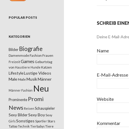
POPULAR POSTS
SCHREIB EIN
Deine E-Mail-Adre
KATEGORIEN
Biografie
Bilder
Name
Damenmode
Fashion
Frauen
Games
Geburtstag
Freizeit
von
Katzen
Haustiere
Hunde
Lifestyle
Lustige Videos
E-Mail-Adresse
Male
Musik
Männer
Mode
Neu
Männer Fashion
Promi
Website
Prominente
News
Schauspieler
Reisen
Sexy Boy
Sexy Bilder
Sexy
Sonstiges
Stars
Girls
Sportler
Kommentar
Tiere
Tattoo
Technik
Tierbabys