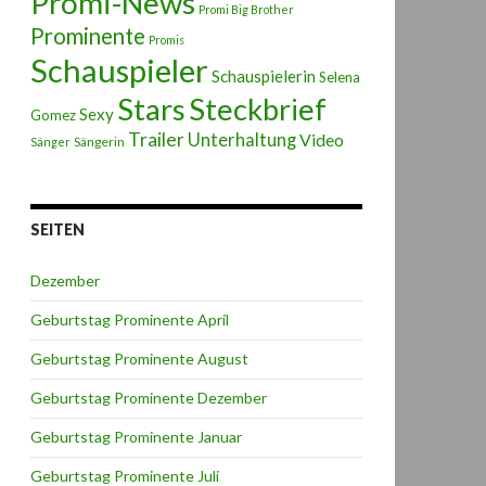
Promi-News
Promi Big Brother
Prominente
Promis
Schauspieler
Schauspielerin
Selena
Stars
Steckbrief
Sexy
Gomez
Trailer
Unterhaltung
Video
Sängerin
Sänger
SEITEN
Dezember
Geburtstag Prominente April
Geburtstag Prominente August
Geburtstag Prominente Dezember
Geburtstag Prominente Januar
Geburtstag Prominente Juli