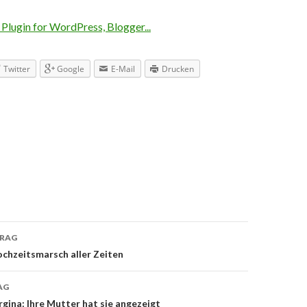
Twitter
Google
E-Mail
Drucken
TRAG
navigation
chzeitsmarsch aller Zeiten
AG
gina: Ihre Mutter hat sie angezeigt