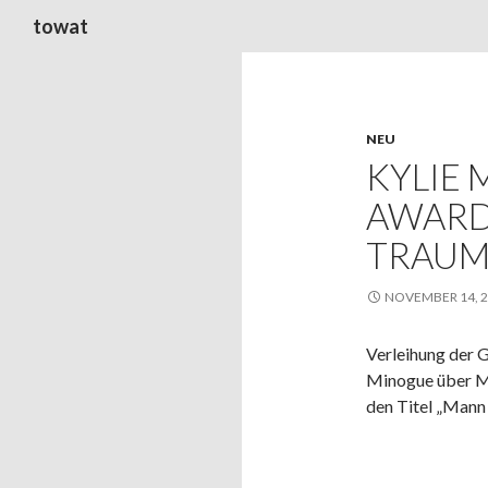
Suchen
towat
NEU
KYLIE 
AWARDS
TRAUM
NOVEMBER 14, 
Verleihung der 
Minogue über M
den Titel „Mann 