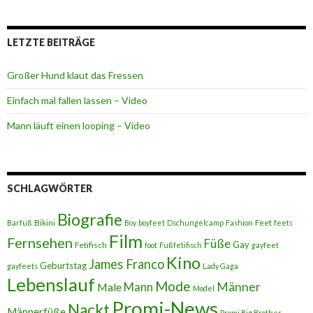
LETZTE BEITRÄGE
Großer Hund klaut das Fressen
Einfach mal fallen lassen – Video
Mann läuft einen looping – Video
SCHLAGWÖRTER
Biografie
Bikini
Feet
Barfuß
Boy
boyfeet
Dschungelcamp
Fashion
feets
Film
Fernsehen
Füße
Gay
Fetifisch
foot
Fußfetifisch
gayfeet
Kino
James Franco
Geburtstag
gayfeets
Lady Gaga
Lebenslauf
Mode
Männer
Male
Mann
Model
Promi-News
Nackt
Männerfüße
Promi Big Brother