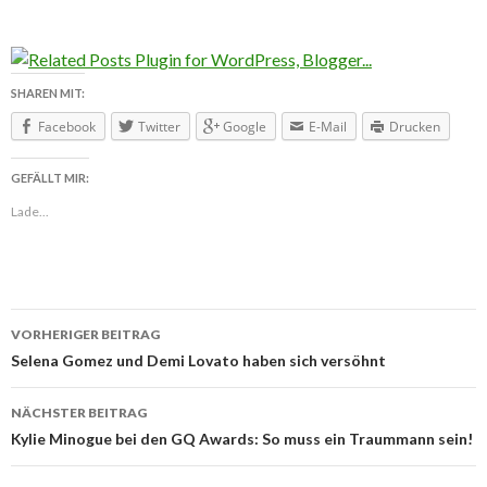
SHAREN MIT:
Facebook
Twitter
Google
E-Mail
Drucken
GEFÄLLT MIR:
Lade...
VORHERIGER BEITRAG
Beitragsnavigation
Selena Gomez und Demi Lovato haben sich versöhnt
NÄCHSTER BEITRAG
Kylie Minogue bei den GQ Awards: So muss ein Traummann sein!