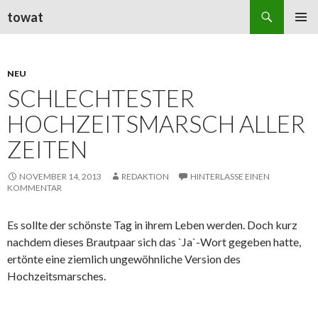
Suchen
towat
ZUM
PRIMÄR
INHALT
MENÜ
SPRINGEN
NEU
SCHLECHTESTER
HOCHZEITSMARSCH ALLER
ZEITEN
NOVEMBER 14, 2013
REDAKTION
HINTERLASSE EINEN
KOMMENTAR
Es sollte der schönste Tag in ihrem Leben werden. Doch kurz
nachdem dieses Brautpaar sich das `Ja`-Wort gegeben hatte,
ertönte eine ziemlich ungewöhnliche Version des
Hochzeitsmarsches.