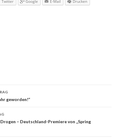
Twitter
Google
E-Mail
Drucken
TRAG
navigation
ahr geworden!“
AG
d Drogen – Deutschland-Premiere von „Spring