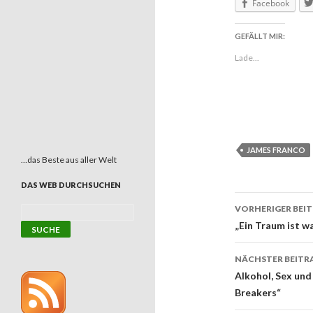
Facebook
GEFÄLLT MIR:
Lade...
JAMES FRANCO
…das Beste aus aller Welt
DAS WEB DURCHSUCHEN
VORHERIGER BEI
Beitrags
„Ein Traum ist w
NÄCHSTER BEITR
Alkohol, Sex un
Breakers“