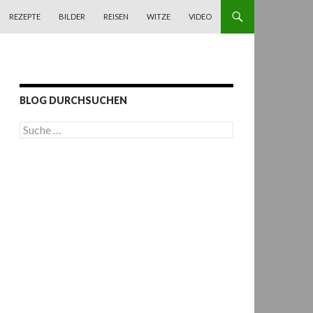
REZEPTE
BILDER
REISEN
WITZE
VIDEO
BLOG DURCHSUCHEN
S
u
c
h
e
n
a
c
h
: