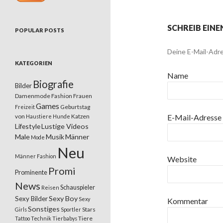
SCHREIB EIN
POPULAR POSTS
Deine E-Mail-Adre
KATEGORIEN
Name
Biografie
Bilder
Damenmode
Fashion
Frauen
Games
Geburtstag
Freizeit
von
Katzen
E-Mail-Adresse
Haustiere
Hunde
Lifestyle
Lustige Videos
Male
Musik
Männer
Mode
Neu
Männer Fashion
Website
Promi
Prominente
News
Schauspieler
Reisen
Sexy Boy
Sexy Bilder
Sexy
Kommentar
Sonstiges
Stars
Girls
Sportler
Tiere
Tattoo
Technik
Tierbabys