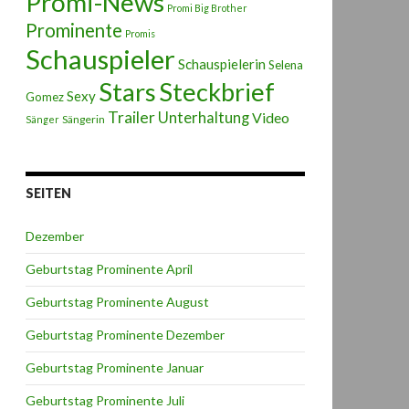
Promi-News
Promi Big Brother
Prominente
Promis
Schauspieler
Schauspielerin
Selena
Stars
Steckbrief
Sexy
Gomez
Trailer
Unterhaltung
Video
Sängerin
Sänger
SEITEN
Dezember
Geburtstag Prominente April
Geburtstag Prominente August
Geburtstag Prominente Dezember
Geburtstag Prominente Januar
Geburtstag Prominente Juli