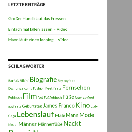
LETZTE BEITRÄGE
Großer Hund klaut das Fressen
Einfach mal fallen lassen – Video
Mann läuft einen looping – Video
SCHLAGWÖRTER
Biografie
Bikini
Barfuß
Boy
boyfeet
Fernsehen
Feet
Dschungelcamp
Fashion
feets
Film
Füße
Gay
Fetifisch
foot
Fußfetifisch
gayfeet
Kino
James Franco
Geburtstag
gayfeets
Lady
Lebenslauf
Mode
Male
Mann
Gaga
Nackt
Männer
Männerfüße
Model